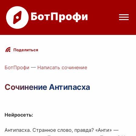
Режимы бота
Поделиться
Цены
БотПрофи
—
Написать сочинение
Вход
Сочинение Антипасха
elegram
Вход с Telegram
Нейросеть:
Антипасха. Странное слово, правда? «Анти» —