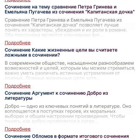
Сочинение на тему сравнение Петра Гринева и
Емельяна Пугачева из сочинения "Капитанская дочка"
Сравнение Петра Гринева и Емельяна Пугачева из
сочинения "Капитанская дочка" позволяет лучше
понять их характеры, убеждения и их роли в романе.
Оба персонажа являются ключевыми фиг
...
Сочинение Какие жизненные цели вы считаете
ложными в сочинении?
В современном обществе, насыщенном разнообразием
возможностей и целей, которым мы можем стремиться,
важно уметь различать истинные устремления от
ложных. Ложные жизненные цели хотя
...
Сочинение Аргумент к сочинению Добро из
литературы
Добро — одно из ключевых понятий в литературе. Оно
воплощается в поступках героев, их моральных
выборах и общем настроении произведения. Чтобы
понять, как добро проявляется в литер
...
Сочинение Обломов в формате итогового сочинения