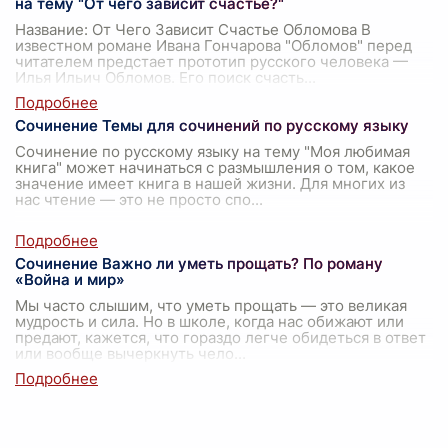
на тему "От чего зависит счастье?"
Название: От Чего Зависит Счастье Обломова В
известном романе Ивана Гончарова "Обломов" перед
читателем предстает прототип русского человека —
Илья Ильич Обломов. Его поиск счасть
...
Сочинение Темы для сочинений по русскому языку
Сочинение по русскому языку на тему "Моя любимая
книга" может начинаться с размышления о том, какое
значение имеет книга в нашей жизни. Для многих из
нас чтение — это не просто спо
...
Сочинение Важно ли уметь прощать? По роману
«Война и мир»
Мы часто слышим, что уметь прощать — это великая
мудрость и сила. Но в школе, когда нас обижают или
предают, кажется, что гораздо легче обидеться в ответ
или вообще вычеркнуть чело
...