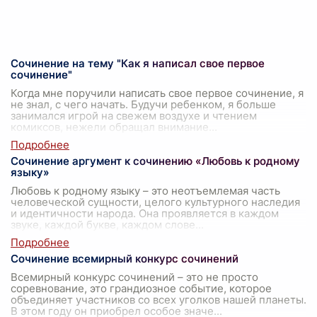
Сочинение на тему "Как я написал свое первое
сочинение"
Когда мне поручили написать свое первое сочинение, я
не знал, с чего начать. Будучи ребенком, я больше
занимался игрой на свежем воздухе и чтением
комиксов, нежели обращал внимание
...
Сочинение аргумент к сочинению «Любовь к родному
языку»
Любовь к родному языку – это неотъемлемая часть
человеческой сущности, целого культурного наследия
и идентичности народа. Она проявляется в каждом
звуке, каждой букве, каждом слове
...
Сочинение всемирный конкурс сочинений
Всемирный конкурс сочинений – это не просто
соревнование, это грандиозное событие, которое
объединяет участников со всех уголков нашей планеты.
В этом году он приобрел особое значе
...