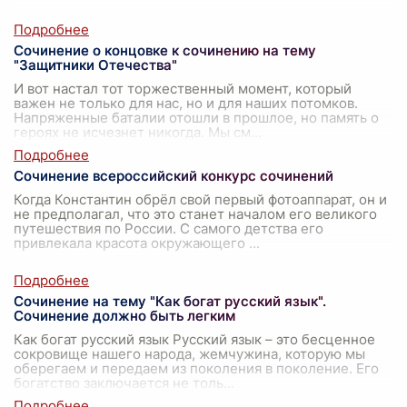
Сочинение о концовке к сочинению на тему
"Защитники Отечества"
И вот настал тот торжественный момент, который
важен не только для нас, но и для наших потомков.
Напряженные баталии отошли в прошлое, но память о
героях не исчезнет никогда. Мы см
...
Сочинение всероссийский конкурс сочинений
Когда Константин обрёл свой первый фотоаппарат, он и
не предполагал, что это станет началом его великого
путешествия по России. С самого детства его
привлекала красота окружающего
...
Сочинение на тему "Как богат русский язык".
Сочинение должно быть легким
Как богат русский язык Русский язык – это бесценное
сокровище нашего народа, жемчужина, которую мы
оберегаем и передаем из поколения в поколение. Его
богатство заключается не толь
...