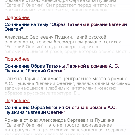
романа в стихах Александра Сергеевича Пушкина
"Евгений Онегин". Он предстает перед читателем
романтичным, юным поэтом, полным идеалов
...
Сочинение на тему "Образ Татьяны в романе Евгений
Онегин"
Александр Сергеевич Пушкин, гений русской
словесности, в своем бессмертном романе в стихах
"Евгений Онегин" создал галерею ярких и
запоминающихся образов, среди которых особое мест
...
Сочинение Образ Татьяны Лариной в романе А. С.
Пушкина "Евгений Онегин"
Татьяна Ларина занимает центральное место в романе
А.С. Пушкина "Евгений Онегин", являясь одним из самых
запоминающихся и любимых читателями женских
образов в русской литературе. Е
...
Сочинение Образ Евгения Онегина в романе А.С.
Пушкина "Евгений Онегин"
Роман в стихах Александра Сергеевича Пушкина
"Евгений Онегин" – это не просто произведение
литературы, это целая эпоха, запечатленная в зеркале
художественного слова. И в центре эт
...