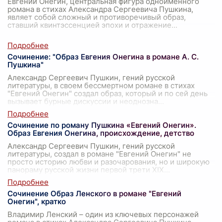
Евгений Онегин, центральная фигура одноименного
романа в стихах Александра Сергеевича Пушкина,
являет собой сложный и противоречивый образ,
ставший квинтэссенцией эпохи и отражение
...
Сочинение: "Образ Евгения Онегина в романе А. С.
Пушкина"
Александр Сергеевич Пушкин, гений русской
литературы, в своем бессмертном романе в стихах
"Евгений Онегин" создал образ, который и по сей день
вызывает бурные дискуссии и неоднозна
...
Сочинение по роману Пушкина «Евгений Онегин».
Образ Евгения Онегина, происхождение, детство
Александр Сергеевич Пушкин, гений русской
литературы, создал в романе "Евгений Онегин" не
просто историю любви и разочарования, но и широкую
панораму русской жизни первой трети XIX
...
Сочинение Образ Ленского в романе "Евгений
Онегин", кратко
Владимир Ленский – один из ключевых персонажей