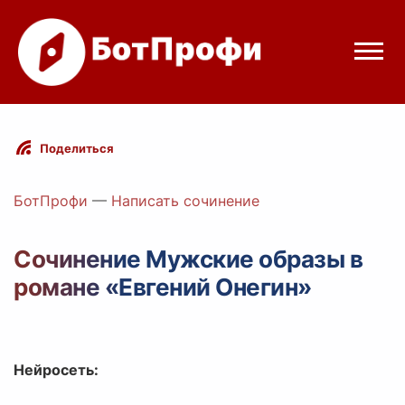
Режимы бота
Поделиться
Цены
БотПрофи
—
Написать сочинение
Вход
Сочинение Мужские образы в
романе «Евгений Онегин»
Telegram
Вход с Telegram
Нейросеть: