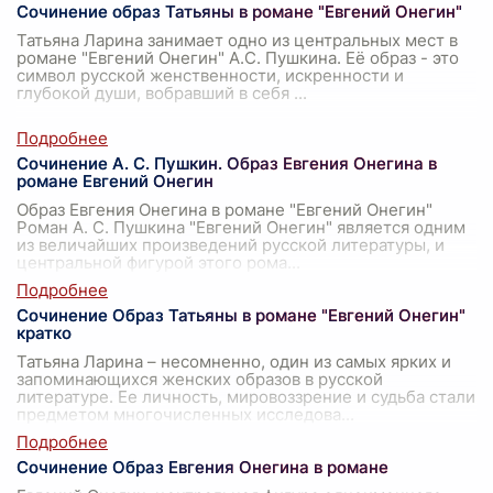
Сочинение образ Татьяны в романе "Евгений Онегин"
Татьяна Ларина занимает одно из центральных мест в
романе "Евгений Онегин" А.С. Пушкина. Её образ - это
символ русской женственности, искренности и
глубокой души, вобравший в себя
...
Сочинение А. С. Пушкин. Образ Евгения Онегина в
романе Евгений Онегин
Образ Евгения Онегина в романе "Евгений Онегин"
Роман А. С. Пушкина "Евгений Онегин" является одним
из величайших произведений русской литературы, и
центральной фигурой этого рома
...
Сочинение Образ Татьяны в романе "Евгений Онегин"
кратко
Татьяна Ларина – несомненно, один из самых ярких и
запоминающихся женских образов в русской
литературе. Ее личность, мировоззрение и судьба стали
предметом многочисленных исследова
...
Сочинение Образ Евгения Онегина в романе