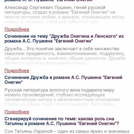
Александр Сергеевич Пушкин, гений русской
литературы, создал в романе "Евгений Онегин" не
просто историю любви, а зеркало, отражающее эпоху,
нравы, и, конечно, сложный лабиринт чел
...
Сочинение на тему "Дружба Онегина и Ленского" из
романа А.С. Пушкина "Евгений Онегин"
Дружба… Это понятие заключает в себе множество
смыслов: преданность, взаимопонимание, поддержку,
общие интересы и, конечно, общие ценности. Дружба
является одной из фундаментальных
...
Сочинение Дружба в романе А.С. Пушкина "Евгений
Онегин"
Русская литература золотого века подарила миру
немало произведений, глубоко исследующих
человеческую натуру и межличностные отношения.
Одним из самых ярких тому примеров, безусловн
...
Сгенерируй сочинение по теме: какова роль сна
Татьяны в романе А.С. Пушкина "Евгений Онегин"?
Сон Татьяны Лариной – один из самых ярких и значимых