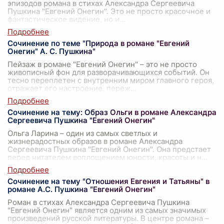
эпизодов романа в стихах Александра Сергеевича
Пушкина "Евгений Онегин". Это не просто красочное и
фантастическое видение, но и
...
Сочинение по теме "Природа в романе "Евгений
Онегин" А. С. Пушкина"
Пейзаж в романе "Евгений Онегин" – это не просто
живописный фон для разворачивающихся событий. Он
тесно переплетен с внутренним миром главного героя,
отражает его настроение, переж
...
Сочинение на тему: Образ Ольги в романе Александра
Сергеевича Пушкина "Евгений Онегин"
Ольга Ларина – один из самых светлых и
жизнерадостных образов в романе Александра
Сергеевича Пушкина "Евгений Онегин". Она предстает
перед читателем воплощением юности, красоты и н
...
Сочинение на тему "Отношения Евгения и Татьяны" в
романе А.С. Пушкина "Евгений Онегин"
Роман в стихах Александра Сергеевича Пушкина
"Евгений Онегин" является одним из самых значимых
произведений русской литературы. В центре романа –