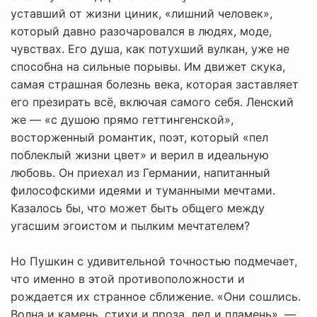
уставший от жизни циник, «лишний человек»,
который давно разочаровался в людях, моде,
чувствах. Его душа, как потухший вулкан, уже не
способна на сильные порывы. Им движет скука,
самая страшная болезнь века, которая заставляет
его презирать всё, включая самого себя. Ленский
же — «с душою прямо геттингенской»,
восторженный романтик, поэт, который «пел
поблеклый жизни цвет» и верил в идеальную
любовь. Он приехал из Германии, напитанный
философскими идеями и туманными мечтами.
Казалось бы, что может быть общего между
угасшим эгоистом и пылким мечтателем?
Но Пушкин с удивительной точностью подмечает,
что именно в этой противоположности и
рождается их странное сближение. «Они сошлись.
Волна и камень, стихи и проза, лед и пламень», —