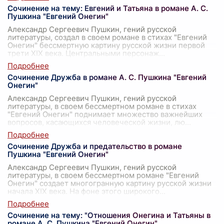
Сочинение на тему: Евгений и Татьяна в романе А. С.
Пушкина "Евгений Онегин"
Александр Сергеевич Пушкин, гений русской
литературы, создал в своем романе в стихах "Евгений
Онегин" бессмертную картину русской жизни первой
трети XIX века. Центральными персонаж
...
Сочинение Дружба в романе А. С. Пушкина "Евгений
Онегин"
Александр Сергеевич Пушкин, гений русской
литературы, в своем бессмертном романе в стихах
"Евгений Онегин" поднимает множество важнейших
вопросов, касающихся человеческой жизни, лю
...
Сочинение Дружба и предательство в романе
Пушкина "Евгений Онегин"
Александр Сергеевич Пушкин, гений русской
литературы, в своем бессмертном романе "Евгений
Онегин" создает многогранную картину русской жизни
начала XIX века. На фоне этого широкого
...
Сочинение на тему: "Отношения Онегина и Татьяны в
романе А. С. Пушкина "Евгений Онегин"