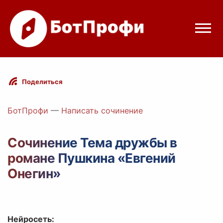
Режимы бота
Поделиться
Цены
БотПрофи
—
Написать сочинение
Вход
Сочинение Тема дружбы в
романе Пушкина «Евгений
elegram
Вход с Telegram
Онегин»
Нейросеть: