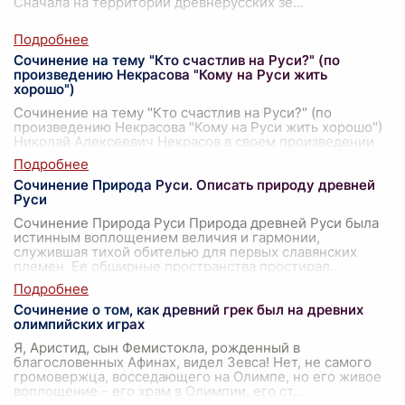
Сначала на территории древнерусских зе
...
Сочинение на тему "Кто счастлив на Руси?" (по
произведению Некрасова "Кому на Руси жить
хорошо")
Сочинение на тему "Кто счастлив на Руси?" (по
произведению Некрасова "Кому на Руси жить хорошо")
Николай Алексеевич Некрасов в своем произведении
"Кому на Руси жить хорошо" поднял
...
Сочинение Природа Руси. Описать природу древней
Руси
Сочинение Природа Руси Природа древней Руси была
истинным воплощением величия и гармонии,
служившая тихой обителью для первых славянских
племен. Ее обширные пространства простирал
...
Сочинение о том, как древний грек был на древних
олимпийских играх
Я, Аристид, сын Фемистокла, рожденный в
благословенных Афинах, видел Зевса! Нет, не самого
громовержца, восседающего на Олимпе, но его живое
воплощение – его храм в Олимпии, его ст
...