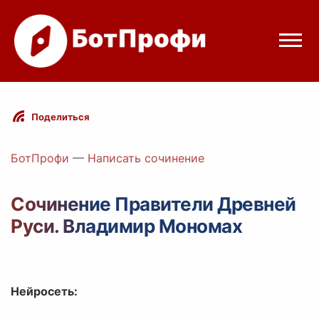
Режимы бота
Поделиться
Цены
БотПрофи
—
Написать сочинение
Вход
Сочинение Правители Древней
Руси. Владимир Мономах
elegram
Вход с Telegram
Нейросеть: