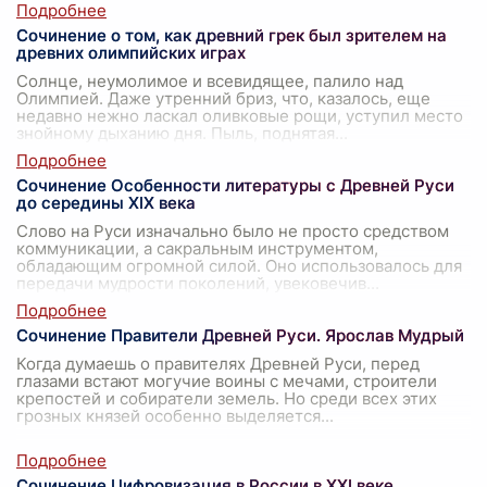
Сочинение о том, как древний грек был зрителем на
древних олимпийских играх
Солнце, неумолимое и всевидящее, палило над
Олимпией. Даже утренний бриз, что, казалось, еще
недавно нежно ласкал оливковые рощи, уступил место
знойному дыханию дня. Пыль, поднятая
...
Сочинение Особенности литературы с Древней Руси
до середины XIX века
Слово на Руси изначально было не просто средством
коммуникации, а сакральным инструментом,
обладающим огромной силой. Оно использовалось для
передачи мудрости поколений, увековечив
...
Сочинение Правители Древней Руси. Ярослав Мудрый
Когда думаешь о правителях Древней Руси, перед
глазами встают могучие воины с мечами, строители
крепостей и собиратели земель. Но среди всех этих
грозных князей особенно выделяется
...
Сочинение Цифровизация в России в XXI веке