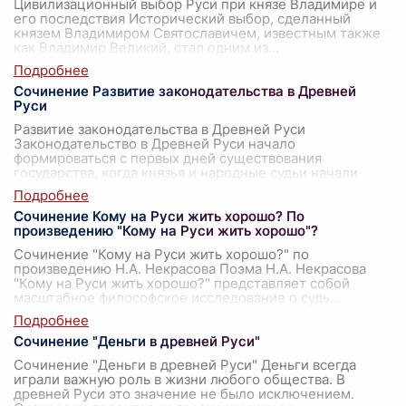
Цивилизационный выбор Руси при князе Владимире и
его последствия Исторический выбор, сделанный
князем Владимиром Святославичем, известным также
как Владимир Великий, стал одним из
...
Сочинение Развитие законодательства в Древней
Руси
Развитие законодательства в Древней Руси
Законодательство в Древней Руси начало
формироваться с первых дней существования
государства, когда князья и народные судьи начали
решать
...
Сочинение Кому на Руси жить хорошо? По
произведению "Кому на Руси жить хорошо"?
Сочинение "Кому на Руси жить хорошо?" по
произведению Н.А. Некрасова Поэма Н.А. Некрасова
"Кому на Руси жить хорошо?" представляет собой
масштабное философское исследование о судь
...
Сочинение "Деньги в древней Руси"
Сочинение "Деньги в древней Руси" Деньги всегда
играли важную роль в жизни любого общества. В
древней Руси это значение не было исключением.