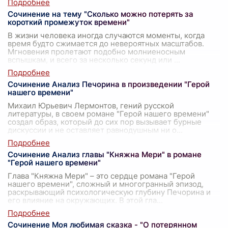
Сочинение на тему "Сколько можно потерять за
короткий промежуток времени"
В жизни человека иногда случаются моменты, когда
время будто сжимается до невероятных масштабов.
Мгновения пролетают подобно молниеносным
вспышкам, и всего за несколько секунд или
...
Сочинение Анализ Печорина в произведении "Герой
нашего времени"
Михаил Юрьевич Лермонтов, гений русской
литературы, в своем романе "Герой нашего времени"
создал образ, который до сих пор вызывает бурные
дискуссии и не оставляет равнодушным ни о
...
Сочинение Анализ главы "Княжна Мери" в романе
"Герой нашего времени"
Глава "Княжна Мери" – это сердце романа "Герой
нашего времени", сложный и многогранный эпизод,
раскрывающий психологическую глубину Печорина и
его влияние на окружающих. В этой гла
...
Сочинение Моя любимая сказка - "О потерянном