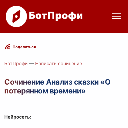
Режимы бота
Поделиться
Цены
БотПрофи
—
Написать сочинение
Вход
Сочинение Анализ сказки «О
потерянном времени»
Telegram
Вход с Telegram
Нейросеть: