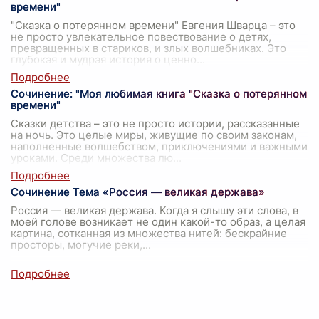
времени"
"Сказка о потерянном времени" Евгения Шварца – это
не просто увлекательное повествование о детях,
превращенных в стариков, и злых волшебниках. Это
глубокая и мудрая история о ценно
...
Сочинение: "Моя любимая книга "Сказка о потерянном
времени"
Сказки детства – это не просто истории, рассказанные
на ночь. Это целые миры, живущие по своим законам,
наполненные волшебством, приключениями и важными
уроками. Среди множества лю
...
Сочинение Тема «Россия — великая держава»
Россия — великая держава. Когда я слышу эти слова, в
моей голове возникает не один какой-то образ, а целая
картина, сотканная из множества нитей: бескрайние
просторы, могучие реки,
...