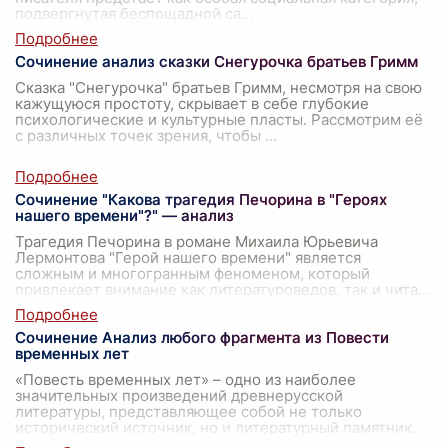
подвергнутая беспощадной са
...
Сочинение анализ сказки Снегурочка братьев Гримм
Сказка "Снегурочка" братьев Гримм, несмотря на свою
кажущуюся простоту, скрывает в себе глубокие
психологические и культурные пласты. Рассмотрим её
с различных точек зрения, чтобы
...
Сочинение "Какова трагедия Печорина в "Героях
нашего времени"?" — анализ
Трагедия Печорина в романе Михаила Юрьевича
Лермонтова "Герой нашего времени" является
сложным и многогранным феноменом, который
привлекает внимание как литературоведов, так и чита
...
Сочинение Анализ любого фрагмента из Повести
временных лет
«Повесть временных лет» – одно из наиболее
значительных произведений древнерусской
литературы, представляющее собой не только
исторический источник, но и литературный памятник.
Ана
...