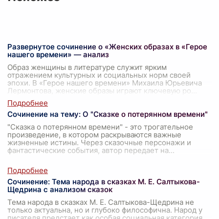
Развернутое сочинение о «Женских образах в «Герое
нашего времени» — анализ
Образ женщины в литературе служит ярким
отражением культурных и социальных норм своей
эпохи. В «Герое нашего времени» Михаила Юрьевича
Лермонтова, женские образы играют ключевую ро
...
Сочинение на тему: О "Сказке о потерянном времени"
"Сказка о потерянном времени" - это трогательное
произведение, в котором раскрываются важные
жизненные истины. Через сказочные персонажи и
фантастические события, автор передает на
...
Сочинение: Тема народа в сказках М. Е. Салтыкова-
Щедрина с анализом сказок
Тема народа в сказках М. Е. Салтыкова-Щедрина не
только актуальна, но и глубоко философична. Народ у
писателя предстает как особая социальная категория,