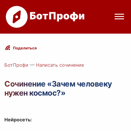
Режимы бота
Поделиться
Цены
БотПрофи
—
Написать сочинение
Вход
Сочинение «Зачем человеку
нужен космос?»
Telegram
Вход с Telegram
Нейросеть: