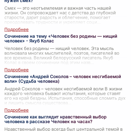
нужен смех?
Смех — это неотъемлемая и важная часть нашей
жизни. Он сопровождает нас с детства до глубокой
старости, дарит радость и облегчение, помогает
преодолевать трудности и укрепляет соци
...
Сочинение на тему «Человек без родины — нищий
человек» - Якуб Колас
Человек без родины — нищий человек. Эта мысль
волновала многих мыслителей, поэтов, писателей во
все времена. Великий белорусский писатель Якуб
Колас в своем сочинении под этим назв
...
Сочинение «Андрей Соколов – человек несгибаемой
воли» (Судьба человека)
Андрей Соколов – человек несгибаемой воли В жизни
каждого человека бывают испытания, которые ставят
его на край бездны. Испытания, способные сломить дух
и лишить смысла существова
...
Сочинение как выглядит нравственный выбор
человека в рассказе Человек на часах?
Нравственный выбор всегда был центральной темой в