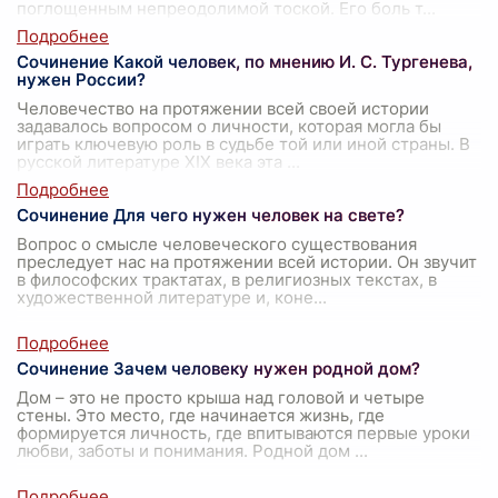
поглощенным непреодолимой тоской. Его боль т
...
Сочинение Какой человек, по мнению И. С. Тургенева,
нужен России?
Человечество на протяжении всей своей истории
задавалось вопросом о личности, которая могла бы
играть ключевую роль в судьбе той или иной страны. В
русской литературе XIX века эта
...
Сочинение Для чего нужен человек на свете?
Вопрос о смысле человеческого существования
преследует нас на протяжении всей истории. Он звучит
в философских трактатах, в религиозных текстах, в
художественной литературе и, коне
...
Сочинение Зачем человеку нужен родной дом?
Дом – это не просто крыша над головой и четыре
стены. Это место, где начинается жизнь, где
формируется личность, где впитываются первые уроки
любви, заботы и понимания. Родной дом
...