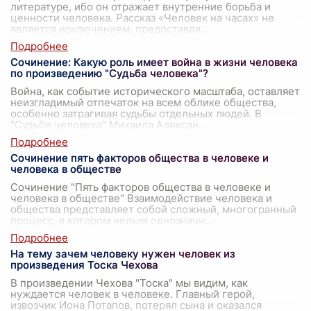
литературе, ибо он отражает внутренние борьба и
ценности человека. Рассказ «Человек на часах» не
является исключением, предоставля
...
Сочинение: Какую роль имеет война в жизни человека
по произведению "Судьба человека"?
Война, как событие исторического масштаба, оставляет
неизгладимый отпечаток на всем облике общества,
особенно затрагивая судьбы отдельных людей. В
"Судьбе человека" Михаила Алексан
...
Сочинение пять факторов общества в человеке и
человека в обществе
Сочинение "Пять факторов общества в человеке и
человека в обществе" Взаимодействие человека и
общества представляет собой сложный, многогранный
процесс, в котором нельзя однозначн
...
На тему зачем человеку нужен человек из
произведения Тоска Чехова
В произведении Чехова "Тоска" мы видим, как
нуждается человек в человеке. Главный герой,
извозчик Иона Потапов, потерял сына и оказался