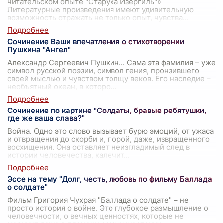
читательском опыте "Старуха Изергиль"»
Литературные произведения имеют удивительную
возможность отражать не только опыт, чувства
...
Сочинение Ваши впечатления о стихотворении
Пушкина "Ангел"
Александр Сергеевич Пушкин... Сама эта фамилия – уже
символ русской поэзии, символ гения, пронзившего
своей мыслью и чувством толщу веков. Его наследие –
необъятный океан, в которо
...
Сочинение по картине "Солдаты, бравые ребятушки,
где же ваша слава?"
Война. Одно это слово вызывает бурю эмоций, от ужаса
и отвращения до скорби и, порой, даже, извращенного
восхищения. Она оставляет неизгладимый след в
истории человечества, калечит
...
Эссе на тему "Долг, честь, любовь по фильму Баллада
о солдате"
Фильм Григория Чухрая "Баллада о солдате" – не
просто история о войне. Это глубокое размышление о
человечности, о вечных ценностях, которые не