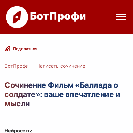
Режимы бота
Поделиться
Цены
БотПрофи
—
Написать сочинение
Вход
Сочинение Фильм «Баллада о
солдате»: ваше впечатление и
Telegram
Вход с Telegram
мысли
Нейросеть: