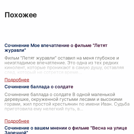
Похожее
Сочинение Мое впечатление о фильме "Летят
журавли"
Фильм "Летят журавли" оставил на меня глубокое и
неизгладимое впечатление. Это одна из тех редких
кинолент, которые проникают в самую душу, оставляя
след, который не сотрется време
...
Сочинение баллада о солдате
Сочинение баллада о солдате В одной маленькой
деревушке, окруженной густыми лесами и высокими
горами, жил простой крестьянин по имени Иван. Судьба
приготовила ему нелегкий путь, в
...
Сочинение о вашем мнении о фильме "Весна на улице
Заречной"