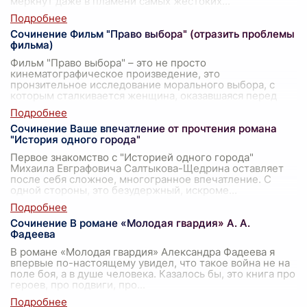
меркнут даже в пламени самых жестоких
...
Сочинение Фильм "Право выбора" (отразить проблемы
фильма)
Фильм "Право выбора" – это не просто
кинематографическое произведение, это
пронзительное исследование морального выбора, с
которым сталкивается женщина, оказавшаяся перед
лицом неж
...
Сочинение Ваше впечатление от прочтения романа
"История одного города"
Первое знакомство с "Историей одного города"
Михаила Евграфовича Салтыкова-Щедрина оставляет
после себя сложное, многогранное впечатление. С
одной стороны, это безудержный, искроме
...
Сочинение В романе «Молодая гвардия» А. А.
Фадеева
В романе «Молодая гвардия» Александра Фадеева я
впервые по-настоящему увидел, что такое война не на
поле боя, а в душе человека. Казалось бы, это книга про
героев, про подвиги, про
...