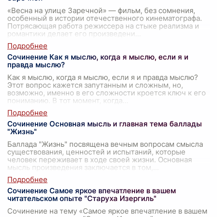
«Весна на улице Заречной» — фильм, без сомнения,
особенный в истории отечественного кинематографа.
Потрясающая работа режиссера на стыке реализма и
романтики делает его произведени
...
Сочинение Как я мыслю, когда я мыслю, если я и
правда мыслю?
Как я мыслю, когда я мыслю, если я и правда мыслю?
Этот вопрос кажется запутанным и сложным, но,
возможно, именно в его сложности кроется ключ к его
пониманию. В тот момент, когда
...
Сочинение Основная мысль и главная тема баллады
"Жизнь"
Баллада "Жизнь" посвящена вечным вопросам смысла
существования, ценностей и испытаний, которые
человек переживает в ходе своей жизни. Основная
мысль произведения заключается в том,
...
Сочинение Самое яркое впечатление в вашем
читательском опыте "Старуха Изергиль"
Сочинение на тему «Самое яркое впечатление в вашем