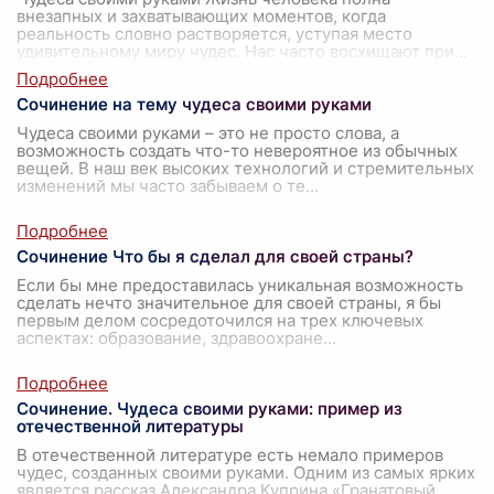
внезапных и захватывающих моментов, когда
реальность словно растворяется, уступая место
удивительному миру чудес. Нас часто восхищают при
...
Сочинение на тему чудеса своими руками
Чудеса своими руками – это не просто слова, а
возможность создать что-то невероятное из обычных
вещей. В наш век высоких технологий и стремительных
изменений мы часто забываем о те
...
Сочинение Что бы я сделал для своей страны?
Если бы мне предоставилась уникальная возможность
сделать нечто значительное для своей страны, я бы
первым делом сосредоточился на трех ключевых
аспектах: образование, здравоохране
...
Сочинение. Чудеса своими руками: пример из
отечественной литературы
В отечественной литературе есть немало примеров
чудес, созданных своими руками. Одним из самых ярких
является рассказ Александра Куприна «Гранатовый