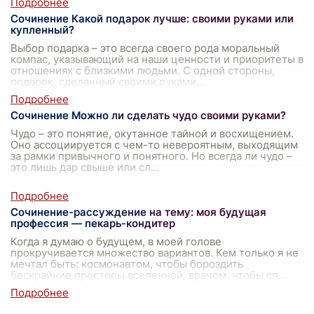
Сочинение Какой подарок лучше: своими руками или
купленный?
Выбор подарка – это всегда своего рода моральный
компас, указывающий на наши ценности и приоритеты в
отношениях с близкими людьми. С одной стороны,
подарок, сделанный своими руками
...
Сочинение Можно ли сделать чудо своими руками?
Чудо – это понятие, окутанное тайной и восхищением.
Оно ассоциируется с чем-то невероятным, выходящим
за рамки привычного и понятного. Но всегда ли чудо –
это лишь дар свыше или сл
...
Сочинение-рассуждение на тему: моя будущая
профессия — пекарь-кондитер
Когда я думаю о будущем, в моей голове
прокручивается множество вариантов. Кем только я не
мечтал быть: космонавтом, чтобы бороздить
бескрайние просторы вселенной, врачом, чтобы сп
...