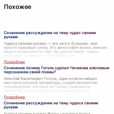
Похожее
Сочинение рассуждение на тему чудес своими
руками
Чудеса своими руками — это нечто большее, чем
просто красивые слова. Это философия жизни, умение
видеть возможности там, где другие видят только
преграды, и главное — готовность де
...
Сочинение почему Гоголь сделал Чичикова ключевым
персонажем своей поэмы?
Николай Васильевич Гоголь, один из величайших
мастеров русской литературы, создал множество
произведений, которые не только развлекали
читателей, но и заставляли их задуматься над
...
Сочинение рассуждение на тему чудеса своими
руками
Чудеса своими руками Жизнь человека полна