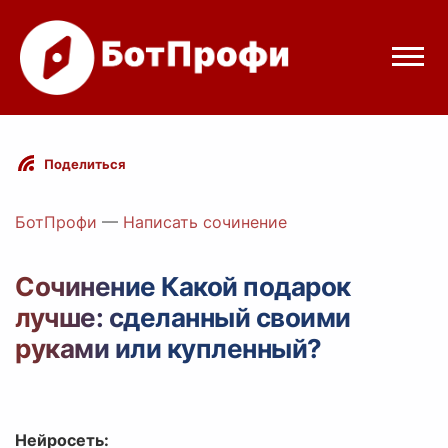
Режимы бота
Поделиться
Цены
БотПрофи
—
Написать сочинение
Вход
Сочинение Какой подарок
лучше: сделанный своими
elegram
Вход с Telegram
руками или купленный?
Нейросеть: