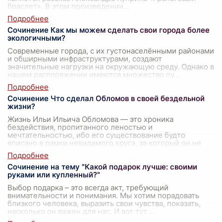
браслет». В этом произведении
...
Сочинение Как мы можем сделать свои города более
экологичными?
Современные города, с их густонаселёнными районами
и обширными инфраструктурами, создают
значительные нагрузки на окружающую среду. Однако в
нашем распоряжении имеются множество пу
...
Сочинение Что сделал Обломов в своей бездельной
жизни?
Жизнь Ильи Ильича Обломова — это хроника
бездействия, пропитанного леностью и
мечтательностью, ибо его существование будто
вписано в рамки невидимого круга, за который он не
решает
...
Сочинение на тему "Какой подарок лучше: своими
руками или купленный?"
Выбор подарка – это всегда акт, требующий
внимательности и понимания. Мы хотим порадовать
близкого человека, выразить свои чувства, показать,
насколько он важен для нас. И вот тут
...