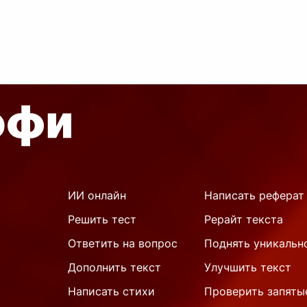
нина Иоганна
становятся ярким
сделками,
тиана
...
примером мужества,
самоотвер
...
ИИ онлайн
Написать реферат
Решить тест
Рерайт текста
Ответить на вопрос
Поднять уникальн
Дополнить текст
Улучшить текст
Написать стихи
Проверить запяты