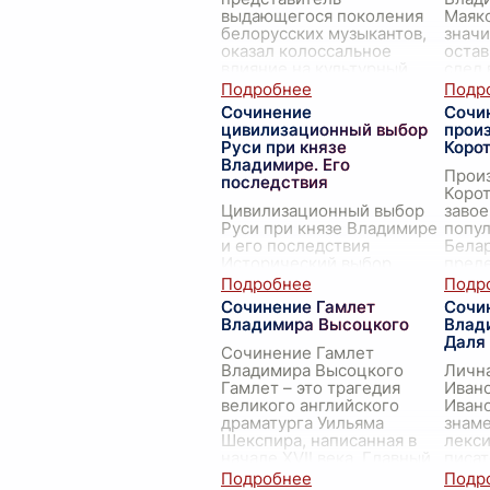
выдающегося поколения
Маяко
белорусских музыкантов,
значи
оказал колоссальное
оста
влияние на культурный
след 
ландшафт Беларуси. Его
следу
вклад в развитие
произ
Сочинение
Сочи
белорусского творчес
...
текст
цивилизационный выбор
прои
Руси при князе
Коро
Владимире. Его
Прои
последствия
Корот
Цивилизационный выбор
заво
Руси при князе Владимире
попул
и его последствия
Белар
Исторический выбор,
преде
сделанный князем
спосо
Владимиром
сочет
Сочинение Гамлет
Сочи
Святославичем, известным
дост
Владимира Высоцкого
Влад
также как Владимир
Даля
Великий, стал одним из
...
Сочинение Гамлет
Владимира Высоцкого
Личн
Гамлет – это трагедия
Иван
великого английского
Ивано
драматурга Уильяма
знам
Шекспира, написанная в
лекси
начале XVII века. Главный
писат
герой пьесы, датский
ноябр