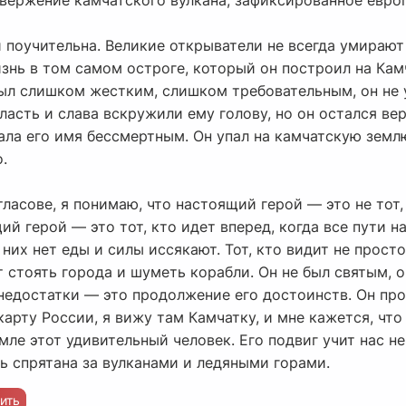
звержение камчатского вулкана, зафиксированное евро
и поучительна. Великие открыватели не всегда умирают
знь в том самом остроге, который он построил на Камч
ыл слишком жестким, слишком требовательным, он не у
Власть и слава вскружили ему голову, но он остался ве
ала его имя бессмертным. Он упал на камчатскую земл
.
ласове, я понимаю, что настоящий герой — это не тот,
й герой — это тот, кто идет вперед, когда все пути н
 них нет еды и силы иссякают. Тот, кто видит не просто
т стоять города и шуметь корабли. Он не был святым,
недостатки — это продолжение его достоинств. Он прор
карту России, я вижу там Камчатку, и мне кажется, что
мле этот удивительный человек. Его подвиг учит нас не
ль спрятана за вулканами и ледяными горами.
ить