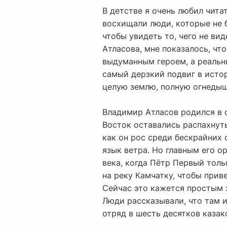
В детстве я очень любил чита
восхищали люди, которые не 
чтобы увидеть то, чего не ви
Атласова, мне показалось, чт
выдуманным героем, а реальн
самый дерзкий подвиг в исто
целую землю, полную огнедыш
Владимир Атласов родился в с
Восток оставались распахнуты
как он рос среди бескрайних 
язык ветра. Но главным его о
века, когда Пётр Первый толь
на реку Камчатку, чтобы при
Сейчас это кажется простым з
Люди рассказывали, что там из
отряд в шесть десятков казак