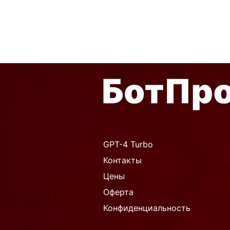
принц Гамл
...
датча
Крис
GPT-4 Turbo
Контакты
Цены
Оферта
Конфиденциальность