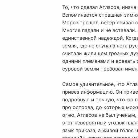
То, что сделал Атласов, иначе
Вспоминается страшная зимняя
Мороз трещал, ветер сбивал с 
Многие падали и не вставали.
единственной надеждой. Когда
земля, где не ступала нога р
считали жилищем грозных духо
одними племенами и воевать 
суровой земли требовал именн
Самое удивительное, что Атла
привез информацию. Он приве
подробную и точную, что ею п
про острова, до которых можн
огню. Атласов не был ученым,
этот невероятный уголок плане
язык приказа, а живой голос 