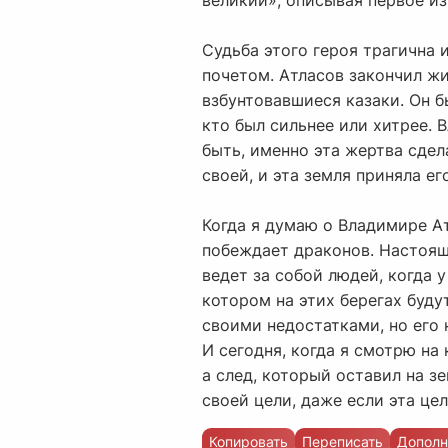
великий», описывая первое и
Судьба этого героя трагична 
почетом. Атласов закончил жи
взбунтовавшиеся казаки. Он б
кто был сильнее или хитрее. 
быть, именно эта жертва сдел
своей, и эта земля приняла его
Когда я думаю о Владимире Ат
побеждает драконов. Настоящи
ведет за собой людей, когда у
котором на этих берегах буду
своими недостатками, но его 
И сегодня, когда я смотрю на 
а след, который оставил на зе
своей цели, даже если эта це
Копировать
Переписать
Дополн