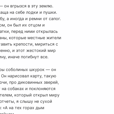
— он вгрызся в эту землю.
таща на себе лодки и пушки.
у, а иногда и ремни от сапог.
ом, он был их отцом и
чатки, перед ними открылась
каны, которые местные жители
тавить крепости, мириться с
енно, и этот жестокий мир
ну, иначе погибнут все.
горы соболиных шкурок — он
 Он нарисовал карту, такую
ючи, про диковинных зверей,
 на собаках и поклоняются
ателем, который открыл миру
 отчеты, я слышу не сухой
: «А на тех горах дым