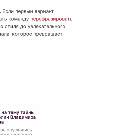
. Если первый вариант
дать команду
перефразировать
го стиля до увлекательного
иала, которое превращает
 на тему тайны
елин Владимира
ча
ра опускались
 когда зелёные