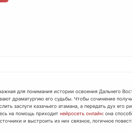
важная для понимания истории освоения Дальнего Вост
ывают драматургию его судьбы. Чтобы сочинение получ
лить заслуги казачьего атамана, а передать дух его 
десь на помощь приходит
нейросеть онлайн
: она спосо
точники и выстроить из них связное, логичное повест