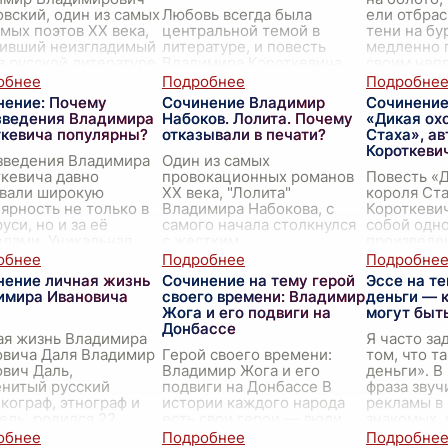
вский, один из самых
Любовь всегда была
ели отбра
мых поэтов XX века,
центральной темой в
тени на бу
вивший неизгладимый
литературе, и повесть
медленно 
в русской литературе,
Владимира Короткевича
своим неп
ет рассматривать как
"Дикая охота короля Стаха"
суслом. Зд
водителя не только
не является исключением.
человеческ
нение: Почему
Сочинение Владимир
Сочинение
о
...
Эта захватывающая и
зведения Владимира
Набоков. Лолита. Почему
«Дикая ох
мрачная история
ткевича популярны?
отказывали в печати?
Стаха», а
переплета
...
Короткеви
зведения Владимира
Один из самых
кевича давно
провокационных романов
Повесть «Д
евали широкую
XX века, "Лолита"
короля Ст
ярность не только в
Владимира Набокова, с
Короткеви
уси, но и за её
самого начала столкнулся
собой одн
лами. Уникальная
с жестким
произведе
бность писателя
сопротивлением
литератур
ать историческую
издательского мира.
разворачив
нение личная жизнь
Сочинение на тему герой
Эссе на т
оверно
...
История о связи взрослого
мистическ
имира Ивановича
своего времени: Владимир
деньги — к
мужчины
...
ст
...
Жога и его подвиги на
могут быт
Донбассе
ая жизнь Владимира
Я часто за
овича Даля Владимир
Герой своего времени:
том, что т
вич Даль,
Владимир Жога и его
деньги». В
енитый русский
подвиги на Донбассе В
фраза звуч
кограф, этнограф и
истории каждого народа
рекламы в 
ель, родился 22
есть свои герои — люди,
знакомых,
я 1801 года в семье
чьи поступки и решения
хвастаютс