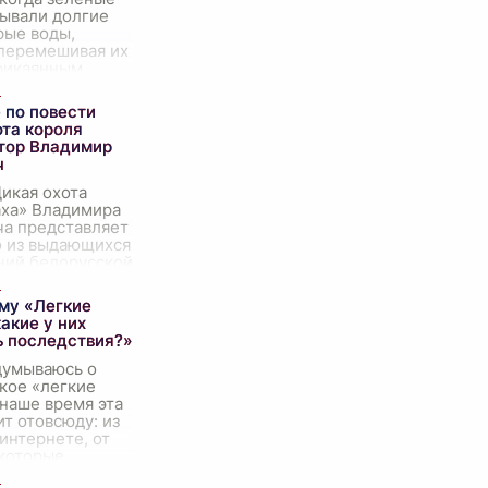
сывали долгие
рые воды,
перемешивая их
рикаянным
есь, далеко от
их глаз, к
...
 по повести
ота короля
втор Владимир
ч
икая охота
аха» Владимира
ча представляет
о из выдающихся
ний белорусской
ы. Сюжет
ается в
ему «Легкие
ой атмосфере
акие у них
ь последствия?»
думываюсь о
акое «легкие
 наше время эта
ит отовсюду: из
интернете, от
 которые
я удачными