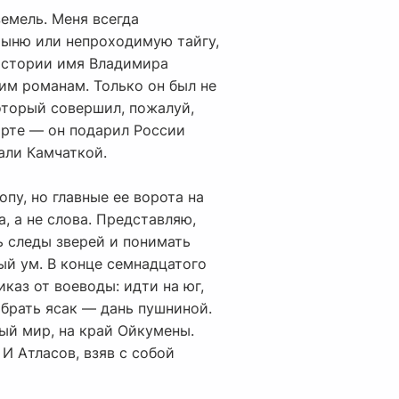
емель. Меня всегда
тыню или непроходимую тайгу,
 истории имя Владимира
ким романам. Только он был не
оторый совершил, пожалуй,
арте — он подарил России
али Камчаткой.
пу, но главные ее ворота на
, а не слова. Представляю,
ть следы зверей и понимать
ый ум. В конце семнадцатого
каз от воеводы: идти на юг,
обрать ясак — дань пушниной.
ый мир, на край Ойкумены.
 И Атласов, взяв с собой