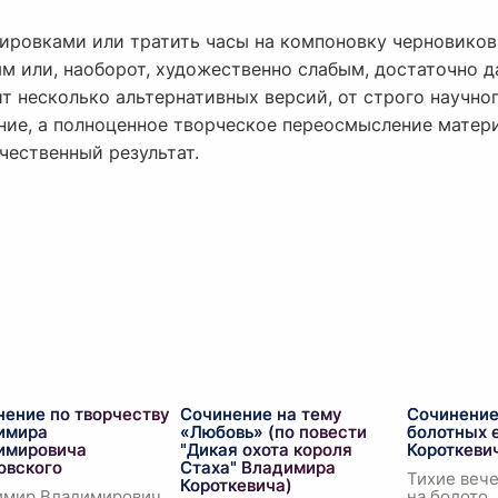
лировками или тратить часы на компоновку черновиков
 или, наоборот, художественно слабым, достаточно 
т несколько альтернативных версий, от строго научно
ание, а полноценное творческое переосмысление матер
ачественный результат.
нение по творчеству
Сочинение на тему
Сочинение
имира
«Любовь» (по повести
болотных 
имировича
"Дикая охота короля
Короткеви
овского
Стаха" Владимира
Тихие вече
Короткевича)
имир Владимирович
на болото,