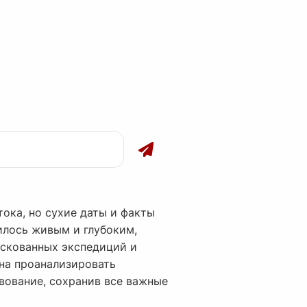
ока, но сухие даты и факты
илось живым и глубоким,
рискованных экспедиций и
бна проанализировать
вование, сохранив все важные