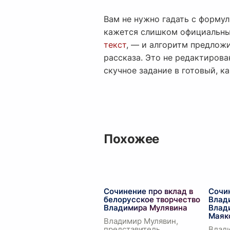
Вам не нужно гадать с форму
кажется слишком официальным
текст
, — и алгоритм предложи
рассказа. Это не редактиров
скучное задание в готовый, к
Похожее
Сочинение про вклад в
Сочи
белорусское творчество
Влад
Владимира Мулявина
Влад
Маяк
Владимир Мулявин,
представитель
Влад