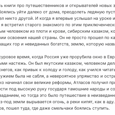
ть книги про путешественников и открывателей новых з
боялись уйти далеко от дома, преодолеть ледяную пус
дел никто другой. И когда я впервые услышал на уроке
о я встретил старого знакомого по этим приключенчес
ым человеком из плоти и крови, сибирским казаком, к
рии освоения нашей страны. Он не просто прошел по к
ащих гор и невиданных богатств, землю, которую назв
уровое время, когда Россия уже прорубила окно в Евро
ми настежь. Он был якутским казаком, человеком дела
снегов, как привык к холоду и голоду, как учился чита
ружием была не сабля, а невероятное упрямство и остр
ко начинал свои великие реформы, Атласов получил при
вести под высокую руку государя тамошние народы и с
аданием, но тогда это было путешествие в неизведанн
-под земли вырывается огонь, а реки кипят, как в аду.
ов, пошел туда, где даже смельчаки боялись ступить.