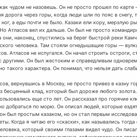
 как чудом не назовешь. Он не просто прошел по карте 
 дорога через горы, когда люди шли по пояс в снегу, 
ног, а еды почти не было. Казаки ели кору, мерзлую рыб
 Но Атласов вел их дальше. Он был не просто командир
 они, наконец, спустились на берег быстрой реки Кам
усского человека. Там стояли огнедышащие горы — вул
в. Атласов не испугался. Он начал строить остроги, с
с другими. Он был жестоким и справедливым одноврем
о такого характера. Он понимал, что нельзя дать слаби
сов, вернувшись в Москву, не просто привез в казну 
з бесценный клад, который был дороже любого золота.
ользовались еще сто лет. Он рассказал про горячие кл
о добраться по морю. Он описал людей, которые ездят
 он был простым казаком, но он стал первым исследов
ты. Когда я читаю его «скаски», как назывались тогда
человека, который своими глазами видел чудо. Он писал