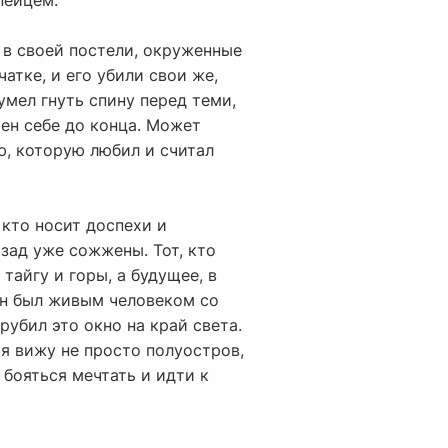
пейцем.
 в своей постели, окруженные
атке, и его убили свои же,
мел гнуть спину перед теми,
рен себе до конца. Может
ю, которую любил и считал
 кто носит доспехи и
азад уже сожжены. Тот, кто
 тайгу и горы, а будущее, в
 он был живым человеком со
убил это окно на край света.
 я вижу не просто полуостров,
 бояться мечтать и идти к