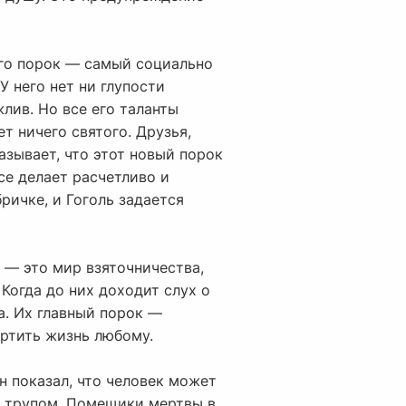
Его порок — самый социально
 него нет ни глупости
лив. Но все его таланты
т ничего святого. Друзья,
азывает, что этот новый порок
се делает расчетливо и
ричке, и Гоголь задается
 — это мир взяточничества,
Когда до них доходит слух о
а. Их главный порок —
ортить жизнь любому.
н показал, что человек может
но трупом. Помещики мертвы в