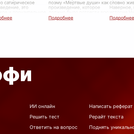
о сатирическое
поэму «Мертвые души» как
словно жи
ведение, это
произведение, которое
Наверное,
кое и пронзительное
должно было потрясти всю
история Н
едование
Россию. Он хотел показать
задела мен
веческой природы,
не просто забавную
каза
...
жающее ее
историю про авантюрист
...
очисленные пороки и
ИИ онлайн
Написать реферат
Решить тест
Рерайт текста
Ответить на вопрос
Поднять уникальн