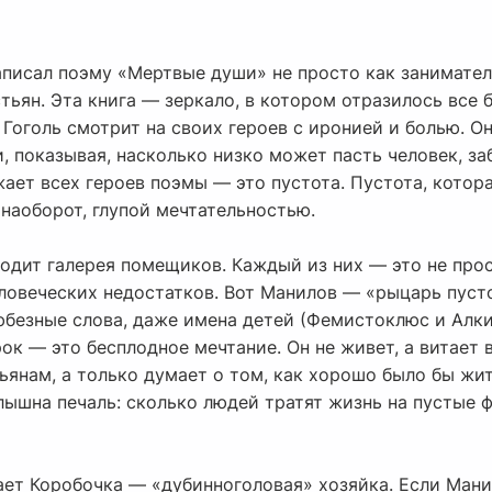
аписал поэму «Мертвые души» не просто как занимате
ьян. Эта книга — зеркало, в котором отразилось все 
Гоголь смотрит на своих героев с иронией и болью. Он
и, показывая, насколько низко может пасть человек, з
жает всех героев поэмы — это пустота. Пустота, кото
 наоборот, глупой мечтательностью.
одит галерея помещиков. Каждый из них — это не про
ловеческих недостатков. Вот Манилов — «рыцарь пусто
юбезные слова, даже имена детей (Фемистоклюс и Алкид
ок — это бесплодное мечтание. Он не живет, а витает 
тьянам, а только думает о том, как хорошо было бы жит
лышна печаль: сколько людей тратят жизнь на пустые ф
ет Коробочка — «дубинноголовая» хозяйка. Если Манил