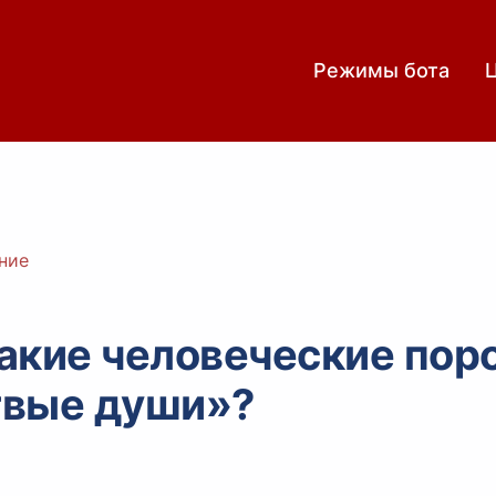
Режимы бота
ние
акие человеческие пор
твые души»?