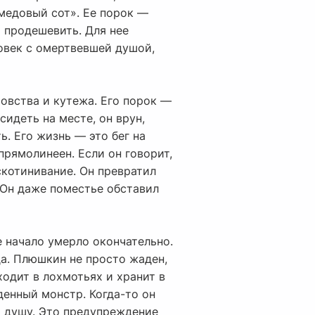
«медовый сот». Ее порок —
я продешевить. Для нее
ловек с омертвевшей душой,
овства и кутежа. Его порок —
идеть на месте, он врун,
ь. Его жизнь — это бег на
прямолинеен. Если он говорит,
скотинивание. Он превратил
. Он даже поместье обставил
 начало умерло окончательно.
да. Плюшкин не просто жаден,
ходит в лохмотьях и хранит в
денный монстр. Когда-то он
о душу. Это предупреждение