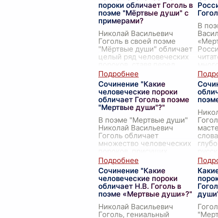
пороки обличает Гоголь в
Росси
поэме "Мёртвые души" с
Гого
примерами?
В поэ
Николай Васильевич
Васил
Гоголь в своей поэме
«Мер
"Мёртвые души" обличает
Росси
целый ряд человеческих
читат
пороков, ставя перед
мног
собой цель показать
живоп
нравственное убожество
произ
Сочинение "Какие
Сочи
современного ему
гимн 
человеческие пороки
облич
общества. Од
...
обличает Гоголь в поэме
поэм
"Мертвые души"?"
Нико
В поэме "Мертвые души"
Гого
Николай Васильевич
маст
Гоголь обличает
слова
множество человеческих
глуб
пороков, присущих
русск
русскому обществу XIX
поэме
века. В центре внимания
созда
Сочинение "Какие
Каки
автора оказывается
обра
.
человеческие пороки
порок
моральное и нрав
...
обличает Н.В. Гоголь в
Гогол
поэме «Мертвые души»?"
души
Николай Васильевич
Гогол
Гоголь, гениальный
"Мерт