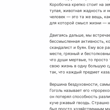
Коробочка крепко стоит на зе
тупая, животная жадность и н
человек — это та же вещь, ка
для которой смысл жизни — н
Двигаясь дальше, мы встречае
бессмысленная активность, ко
скандалист и буян. Ему все ра
месте, грязный и бестолковны
что души мертвые, то просто 
свою жизнь в одну большую сд
так, что каждый предмет каза
Вершина бездуховности, самы
Гоголь называет его «прорехо
он потерял способность разли
куче ржавый гвоздь. Страшно 
был просто хозяйственным му