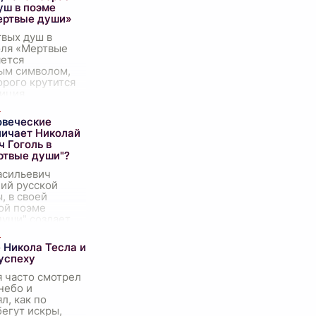
уш в поэме
ертвые души»
твых душ в
оля «Мертвые
яется
ым символом,
орого крутится
зиция
ния и
ется его
овеческие
иния. Это не
личает Николай
 Гоголь в
ртвые души"?
асильевич
ний русской
, в своей
ой поэме
души" создает
 полотно, на
 беспощадной
 Никола Тесла и
 и едким
 успеху
печатл
...
я часто смотрел
небо и
л, как по
егут искры,