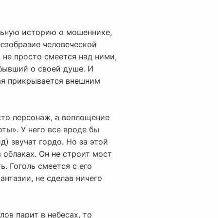
льную историю о мошеннике,
безобразие человеческой
 не просто смеется над ними,
абывший о своей душе. И
рая прикрывается внешним
сто персонаж, а воплощение
ты». У него все вроде бы
) звучат гордо. Но за этой
в облаках. Он не строит мост
ь. Гоголь смеется с его
антазии, не сделав ничего
ов парит в небесах, то