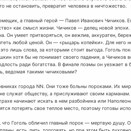
го не остановить, превратит человека в ничтожество.
помещик, а главный герой — Павел Иванович Чичиков. 
тво» как смысл жизни. Чичиков — делец новой эпохи. У
а. Он умеет притворяться, он вежлив, аккуратен, береж
теть любой ценой. Он — «рыцарь копейки». Для него не
 это лишь слова, за которыми стоит выгода. Гоголь пок
кин хотя бы не понимает своего падения, а Чичиков в
одлость ради богатства. В финале поэмы он уезжает в б
сь, ведомая такими чичиковыми?
овниках города NN. Они тоже больны пороками. Их мир
не служат обществу, а прислуживают своим карманам. 
страхе начинают искать в нем разбойника или Наполеон
ятся потерять свое теплое место, поэтому готовы исп
, что Гоголь обличил главный порок — мертвую душу. О
планы, есть, пить, торговать, но при этом быть духов