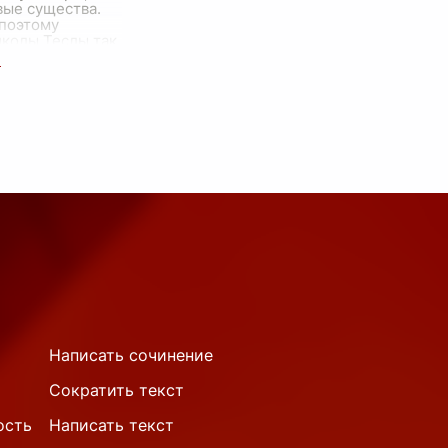
вые существа.
 поэтому
иколы Теслы так
я за живое. Он
Написать сочинение
Сократить текст
ость
Написать текст