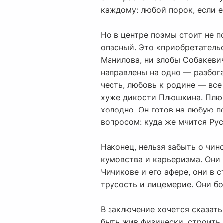
каждому: любой порок, если е
Но в центре поэмы стоит не 
опасный. Это «приобретательс
Манилова, ни злобы Собакевич
направлены на одно — разбога
честь, любовь к родине — все
хуже дикости Плюшкина. Плюш
холодно. Он готов на любую п
вопросом: куда же мчится Ру
Наконец, нельзя забыть о чин
кумовства и карьеризма. Они 
Чичикове и его афере, они в 
трусость и лицемерие. Они бо
В заключение хочется сказать
быть жив физически, строить 