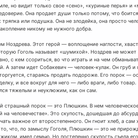
мле, но видит только свое «сено», «куриные перья» и 
едоверие. Она продает души только потому, что боитс
к тряпка или подушка. Она не злодейка, она просто че
акопление никому не нужного добра.
м Ноздрева. Этот герой — воплощение наглости, хваст
торую Гоголь называет «шумихой». Ноздрев не может с
вно, с кем ссориться, во что играть и на чем обманыват
й. А затем идет Собакевич — человек-кулак. Он груб и 
торгуется, стараясь продать подороже. Его порок — о
елку, и все вокруг для него — либо враги, либо товар
лся тяжелым и неуклюжим, как он сам.
й страшный порок — это Плюшкин. В нем человеческое
й на человечестве». Это скупость, дошедшая до абсур
чать важное от второстепенного. Он гноит хлеб, а сам 
то, что, по замыслу Гоголя, Плюшкин — это не прирож
жиком, имел семью. Но постепенно скупость съела ег