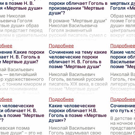
и в поэме Н. В.
пороки обличает Гоголь в
мертвых д
ля «Мертвые души»
произведении "Мертвые
Гоголя «М
души"?
ме Николая
Образ мер
ьевича Гоголя
В романе "Мертвые души"
поэме Гог
твые души» образ
Николая Васильевича
души» явл
и предстает перед
Гоголя знаменитый
центральн
елем в удивительном
русский писатель сумел с
вокруг кот
ообразии и
силой и мастерством
вся компо
исности. Это
обличить многочисленные
произведе
ведение - настоящий
человеческие пороки,
развертыва
нение Какие пороки
Сочинение на тему какие
Какие чел
русской жизни
...
свойственные обществу
сюжетная л
ает Н. В. Гоголь в
человеческие пороки
пороки об
его вр
...
толь
...
е Мертвые души?
обличает Н. В. Гоголь в
Васильевич
поэме "Мертвые души"
поэме "Ме
лай Васильевич
ль — величайший
Николай Васильевич
Николай В
ер художественного
Гоголь, великий русский
Гоголь, ге
, с тонким юмором и
писатель XIX века, в своей
литературы
оким пониманием
поэме "Мертвые души"
бессмертн
ой жизни. В своей
мастерски обличает
"Мертвые 
 "Мертвые души" он
множество человеческих
панорамное
ет выразительные
пороков, которые
котором с
е человеческие
Какие человеческие
Сочинение
..
пронизывают общество его
точностью
и обличает Н. В.
пороки обличает Н.В.
его путь к
време
...
юмором за
ь в поэме "Мертвые
Гоголь в поэме «Мертвые
В детстве 
"?
души»?
на ночное 
евская поэма
Николай Васильевич
представля
вые души" – это не
Гоголь задумывал свою
проводам б