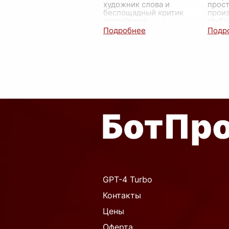
художник слова и
прост
беспощадный критик
произ
российской
глубо
действительности, в своей
иссл
бессмертной поэме
чело
«Мертвые души» создал
обна
галерею гротескных,
мног
карикатур
...
сл
...
GPT-4 Turbo
Контакты
Цены
Оферта