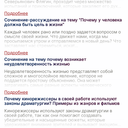
Северьянович Флягин, проходит через множество
испытаний и приключений, которые закаляют его дух
...
Сочинение-рассуждение на тему "Почему у человека
должна быть цель в жизни"
Каждый человек рано или поздно задается вопросом о
смысле своей жизни. Что движет нами, когда мы
просыпаемся утром и отправляемся в новый день? Что
заставляет нас стремиться, искат
...
Сочинение на тему почему возникает
неудовлетворенность жизнью
Неудовлетворенность жизнью представляет собой
сложное и многослойное явление, которое не
поддается простому объяснению. Она может
затрагивать самые разные аспекты человеческого
сущ
...
Почему кинорежиссеры в своей работе используют
законы драматургии? Примеры из жанров и фильмов
Кинорежиссеры используют законы драматургии в
своей работе, так как они помогают создавать
убедительные и насыщенные сюжеты, которые
удерживают внимание зрителей и вызывают эмоцион
...