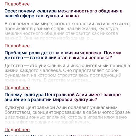
Эссе: почему культура межличностного общения в
вашей сфере так нужна и важна
В современном мире, когда технологии активнее всего
проникают в разные сферы нашей жизни, культура
межличностного общения становится как никогда
важной. Она не просто необходима, о
...
Проблема роли детства в жизни человека. Почему
детство — важнейший этап в жизни человека?
Детство — это уникальный и исключительный период в
жизни каждого человека. Оно представляет собой
фундамент, на котором строится весь последующий
жизненный путь. В детстве мы позна
...
Почему культура Центральной Азии имеет важное
значение в развитии мировой культуры?
Культура Центральной Азии обладает уникальным
богатством, сконцентрировавшим в себе многообразие
цивилизационных влияний, которые играли ключевую
роль в формировании мировой культу
...