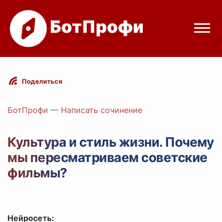
Режимы бота
Поделиться
Цены
БотПрофи
—
Написать сочинение
Вход
Культура и стиль жизни. Почему
мы пересматриваем советские
Telegram
Вход с Telegram
фильмы?
Нейросеть: