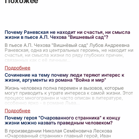
Похожее
Почему Раневская не находит ни счастья, ни смысла
жизни в пьесе А.П. Чехова "Вишневый сад"?
В пьесе А.П. Чехова "Вишнёвый сад" Лубов Андреевна
Раневская, одна из центральных героинь, не находит ни
счастья, ни смысла жизни по ряду глубоких причин,
связанных как с её личным
...
Сочинение на тему почему люди теряют интерес к
жизни, аргументы из романа "Война и мир"
Жизнь человека полна перемен и вызовов, которые
могут приводить к утрате интереса к самой жизни. Этот
процесс многогранен и часто описан в литературе,
особенно ярко - в романе Льва
...
Почему героя "Очарованного странника" к концу
жизни можно назвать праведным человеком?
В произведении Николая Семёновича Лескова
«Очарованный странник» главный герой, Иван