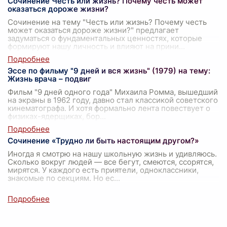
Сочинение Честь или жизнь? Почему честь может
оказаться дороже жизни?
Сочинение на тему "Честь или жизнь? Почему честь
может оказаться дороже жизни?" предлагает
задуматься о фундаментальных ценностях, которые
формируют нашу личность и влияют на прини
...
Эссе по фильму "9 дней и вся жизнь" (1979) на тему:
Жизнь врача – подвиг
Фильм "9 дней одного года" Михаила Ромма, вышедший
на экраны в 1962 году, давно стал классикой советского
кинематографа. И хотя формально лента повествует о
физиках-ядерщиках, бор
...
Сочинение «Трудно ли быть настоящим другом?»
Иногда я смотрю на нашу школьную жизнь и удивляюсь.
Сколько вокруг людей — все бегут, смеются, ссорятся,
мирятся. У каждого есть приятели, одноклассники,
знакомые по секциям. Но ес
...