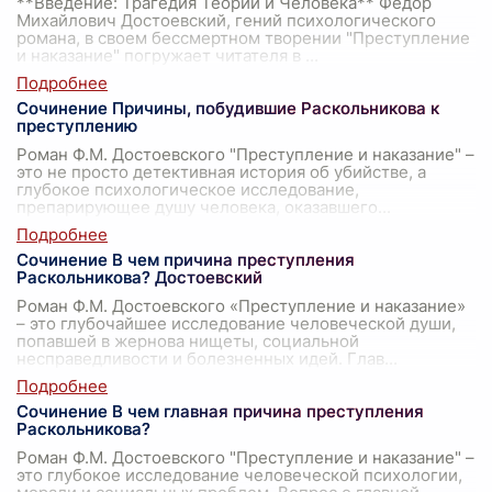
**Введение: Трагедия Теории и Человека** Федор
Михайлович Достоевский, гений психологического
романа, в своем бессмертном творении "Преступление
и наказание" погружает читателя в
...
Сочинение Причины, побудившие Раскольникова к
преступлению
Роман Ф.М. Достоевского "Преступление и наказание" –
это не просто детективная история об убийстве, а
глубокое психологическое исследование,
препарирующее душу человека, оказавшего
...
Сочинение В чем причина преступления
Раскольникова? Достоевский
Роман Ф.М. Достоевского «Преступление и наказание»
– это глубочайшее исследование человеческой души,
попавшей в жернова нищеты, социальной
несправедливости и болезненных идей. Глав
...
Сочинение В чем главная причина преступления
Раскольникова?
Роман Ф.М. Достоевского "Преступление и наказание" –
это глубокое исследование человеческой психологии,