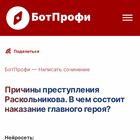
Режимы бота
Поделиться
Цены
БотПрофи
—
Написать сочинение
Вход
Причины преступления
Раскольникова. В чем состоит
Telegram
Вход с Telegram
наказание главного героя?
Нейросеть: