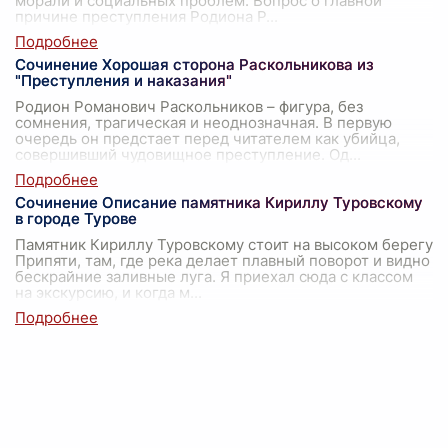
морали и социальных проблем. Вопрос о главной
причине преступления Родиона Р
...
Сочинение Хорошая сторона Раскольникова из
"Преступления и наказания"
Родион Романович Раскольников – фигура, без
сомнения, трагическая и неоднозначная. В первую
очередь он предстает перед читателем как убийца,
совершивший чудовищное преступление. Од
...
Сочинение Описание памятника Кириллу Туровскому
в городе Турове
Памятник Кириллу Туровскому стоит на высоком берегу
Припяти, там, где река делает плавный поворот и видно
бескрайние заливные луга. Я приехал сюда с классом
на экскурсию, и когда м
...