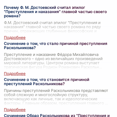
Почему Ф. М. Достоевский считал эпилог
"Преступления и наказания" главной частью своего
романа?
Ф.М. Достоевский считал эпилог "Преступления и
наказания" главной частью своего романа по ряду
причин, отражающих глубинные философские и
нравственные тезисы, которые он стремился
...
Сочинение о том, что стало причиной преступления
Раскольникова?
Преступление и наказание Фёдора Михайловича
Достоевского – одно из величайших произведений
мировой литературы. Центром романа выступает
трагическая фигура Родион Романович Раскольн
...
Сочинение о том, что становится причиной
преступлений Раскольникова?
Причины преступлений Раскольникова представляют
собой сложную и многослойную структуру,
включающую как личные, так и идеологические
факторы. Главным образом, преступления главного
...
Сочинение Образ Раскольникова из "Преступления и