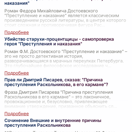
наказания"
Роман Федора Михайловича Достоевского
"Преступление и наказание" является классическим
произведением русской литературы, в центре которого
стоит сложная и противоречивая фигура Рас
...
Убийство старухи-процентщицы - самопроверка
героя "Преступления и наказания"
Роман Ф.М. Достоевского "Преступление и наказание" –
это не просто детективная история,
разворачивающаяся в мрачных переулках Петербурга.
Это глубочайшее философское исследование ч
...
Прав ли Дмитрий Писарев, сказав: "Причина
преступления Раскольникова, в его кармане"?
Фраза Дмитрия Писарева "Причина преступления
Раскольникова в его кармане" – это лаконичное,
провокационное и, безусловно, привлекающее
внимание утверждение, призванное объяснить сл
...
Сочинение Внешние и внутренние причины
преступления Раскольникова