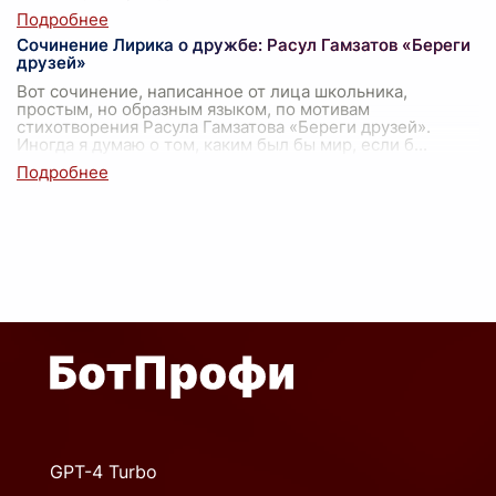
Сочинение Лирика о дружбе: Расул Гамзатов «Береги
друзей»
Вот сочинение, написанное от лица школьника,
простым, но образным языком, по мотивам
стихотворения Расула Гамзатова «Береги друзей».
Иногда я думаю о том, каким был бы мир, если б
...
GPT-4 Turbo