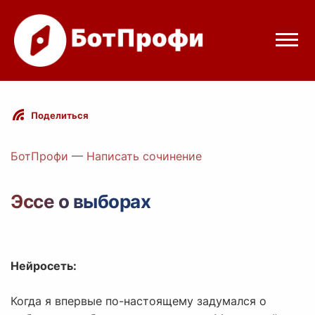
Режимы бота
Поделиться
Цены
БотПрофи
—
Написать сочинение
Вход
Эссе о выборах
Telegram
Вход с Telegram
Нейросеть:
Когда я впервые по-настоящему задумался о