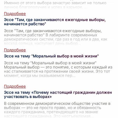
Именно от этого выбора зачастую зависит не только
личное благополучие и успех в карьере,
...
Эссе "Там, где заканчиваются ежегодные выборы,
начинается рабство"
Эссе "Там, где заканчиваются ежегодные выборы,
начинается рабство" В лабиринте современных
демократических систем, где раз в год или в два, как
восход солнца, наступает день выбор
...
Эссе на тему "Моральный выбор в моей жизни"
Эссе на тему "Моральный выбор в моей жизни"
Моральный выбор — это понятие, с которым каждый из
нас сталкивается на протяжении своей жизни. Это тот
момент, когда мы оказываемся пер
...
Эссе на тему «Почему настоящий гражданин должен
участвовать в выборах»
В современном демократическом обществе участие в
выборах — это не просто право, но и обязанность
каждого гражданина, претендующего на звание
настоящего гражданина. Это неотъемлемая
...