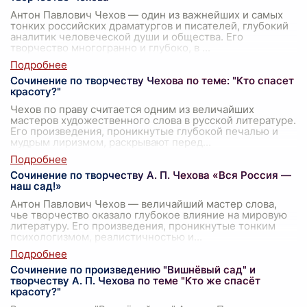
Антон Павлович Чехов — один из важнейших и самых
тонких российских драматургов и писателей, глубокий
аналитик человеческой души и общества. Его
творчество многогранно и глубоко, в
...
Сочинение по творчеству Чехова по теме: "Кто спасет
красоту?"
Чехов по праву считается одним из величайших
мастеров художественного слова в русской литературе.
Его произведения, проникнутые глубокой печалью и
мудрым лиризмом, раскрывают перед
...
Сочинение по творчеству А. П. Чехова «Вся Россия —
наш сад!»
Антон Павлович Чехов — величайший мастер слова,
чье творчество оказало глубокое влияние на мировую
литературу. Его произведения, проникнутые тонким
психологизмом, реалистичностью и
...
Сочинение по произведению "Вишнёвый сад" и
творчеству А. П. Чехова по теме "Кто же спасёт
красоту?"