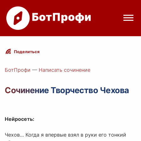
Режимы бота
Поделиться
Цены
БотПрофи
—
Написать сочинение
Вход
Сочинение Творчество Чехова
Telegram
Вход с Telegram
Нейросеть:
Чехов… Когда я впервые взял в руки его тонкий