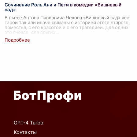
Сочинение Роль Ани и Пети в комедии «Вишневый
сад»
В пьесе Антона Павловича Чехова «Вишневый сад» все
герои так или иначе связаны с историей этого старого
поместья, с его красотой и с его трагедией. Для одних
это гнездо, для других
...
GPT-4 Turbo
Контакты