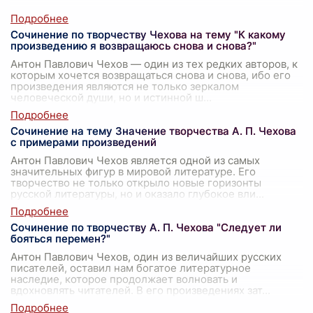
Сочинение по творчеству Чехова на тему "К какому
произведению я возвращаюсь снова и снова?"
Антон Павлович Чехов — один из тех редких авторов, к
которым хочется возвращаться снова и снова, ибо его
произведения являются не только зеркалом
человеческой души, но и истинной ш
...
Сочинение на тему Значение творчества А. П. Чехова
с примерами произведений
Антон Павлович Чехов является одной из самых
значительных фигур в мировой литературе. Его
творчество не только открыло новые горизонты
русской литературы, но и оказало глубокое вли
...
Сочинение по творчеству А. П. Чехова "Следует ли
бояться перемен?"
Антон Павлович Чехов, один из величайших русских
писателей, оставил нам богатое литературное
наследие, которое продолжает волновать и
вдохновлять читателей. В его произведениях зат
...