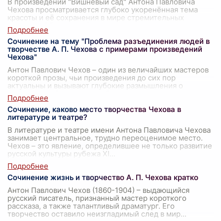
В произведении "Вишнёвый сад" Антона Павловича
Чехова просматривается глубоко укоренённая тема
красоты и её сохранения в мире стремительных
перемен. Образ вишнёвого сада становится
...
Сочинение на тему "Проблема разъединения людей в
творчестве А. П. Чехова с примерами произведений
Чехова"
Антон Павлович Чехов – один из величайших мастеров
короткой прозы, чьи произведения до сих пор
актуальны и вызывают глубокие размышления о
человеческой природе и общества в целом.
...
Сочинение, каково место творчества Чехова в
литературе и театре?
В литературе и театре имени Антона Павловича Чехова
занимает центральное, трудно переоценимое место.
Чехов – это явление, определившее не только развитие
русской культуры рубежа XI
...
Сочинение жизнь и творчество А. П. Чехова кратко
Антон Павлович Чехов (1860-1904) – выдающийся
русский писатель, признанный мастер короткого
рассказа, а также талантливый драматург. Его
творчество оставило неизгладимый след в мир
...