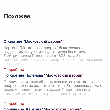
Похожее
О картине "Московский дворик"
Картина "Московский дворик" была создана
выдающимся русским художником Василием
Дмитриевичем Поленовым в 1878 году. Это
произведение искусства завораживает зрителя своим
теплом и д
...
По картине Поленова "Московский дворик"
Солнечный июльский день окрашивает московский
дворик в мягкие золотистые тона. Деревянные дома с
резными наличниками и красной черепичными
крышами уютно стоят в ряд, словно старые
...
Сочинение: Картина "Московский дворик"