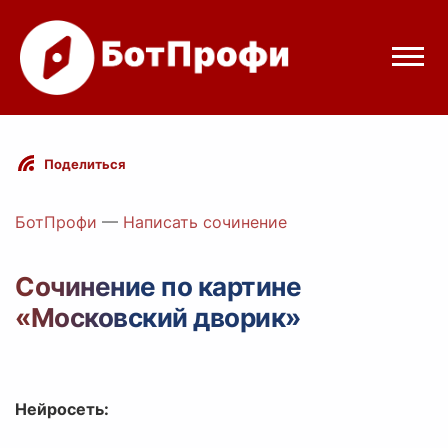
Режимы бота
Поделиться
Цены
БотПрофи
—
Написать сочинение
Вход
Сочинение по картине
«Московский дворик»
Telegram
Вход с Telegram
Нейросеть: