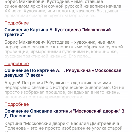
Борис Михайлович Кустодиев – имя, ставшее
синонимом яркой и сочной русской живописи начала
XX века. Художник, чьи полотна, казалось бы, дышат
ароматами ярмарок, хрустом мороза и зв
...
Сочинение Картина Б. Кустодиева "Московский
трактир"
Борис Михайлович Кустодиев – художник, чье имя
неразрывно связано с колоритными образами русской
провинции, ярмарочными гуляниями и, конечно же,
русской трактирной жизнью. Его поло
...
Сочинение По картине А.П. Рябушкина «Московская
девушка 17 века»
Андрей Петрович Рябушкин – художник, чье имя
неразрывно связано с исторической живописью. Он не
просто изображал прошлое, он вдыхал в него жизнь,
наполняя полотна яркими красками,
...
Сочинение Описание картины "Московский дворик" В.
Д. Поленова
Картина "Московский дворик" Василия Дмитриевича
Поленова – это не просто изображение уголка старой