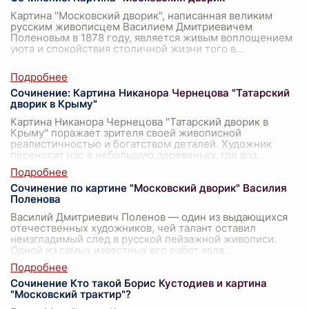
Картина "Московский дворик", написанная великим
русским живописцем Василием Дмитриевичем
Поленовым в 1878 году, является живым воплощением
уюта и спокойствия столичной жизни того в
...
Сочинение: Картина Никанора Чернецова "Татарский
дворик в Крыму"
Картина Никанора Чернецова "Татарский дворик в
Крыму" поражает зрителя своей живописной
реалистичностью и богатством деталей. Художник
переносит нас в небольшую деревеньку, где воз
...
Сочинение по картине "Московский дворик" Василия
Поленова
Василий Дмитриевич Поленов — один из выдающихся
отечественных художников, чей талант оставил
неизгладимый след в русской пейзажной живописи.
Одной из самых известных его работ явля
...
Сочинение Кто такой Борис Кустодиев и картина
"Московский трактир"?