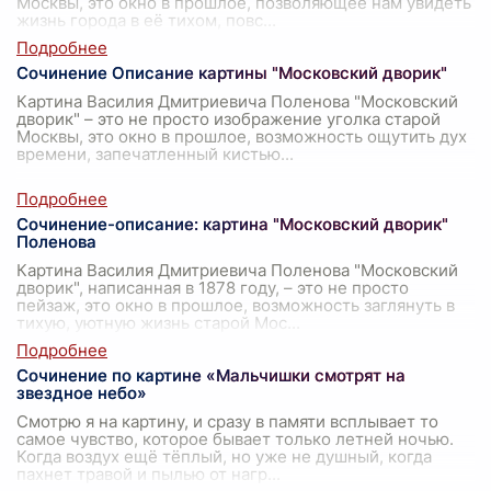
Москвы, это окно в прошлое, позволяющее нам увидеть
жизнь города в её тихом, повс
...
Сочинение Описание картины "Московский дворик"
Картина Василия Дмитриевича Поленова "Московский
дворик" – это не просто изображение уголка старой
Москвы, это окно в прошлое, возможность ощутить дух
времени, запечатленный кистью
...
Сочинение-описание: картина "Московский дворик"
Поленова
Картина Василия Дмитриевича Поленова "Московский
дворик", написанная в 1878 году, – это не просто
пейзаж, это окно в прошлое, возможность заглянуть в
тихую, уютную жизнь старой Мос
...
Сочинение по картине «Мальчишки смотрят на
звездное небо»
Смотрю я на картину, и сразу в памяти всплывает то
самое чувство, которое бывает только летней ночью.
Когда воздух ещё тёплый, но уже не душный, когда
пахнет травой и пылью от нагр
...