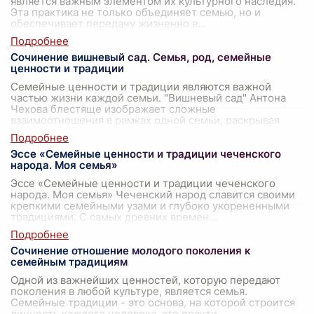
является важным элементом их культурного наследия.
Эта практика не только объединяет семью, но и
обеспечивает передачу жизненно в
...
Сочинение вишневый сад. Семья, род, семейные
ценности и традиции
Семейные ценности и традиции являются важной
частью жизни каждой семьи. "Вишневый сад" Антона
Чехова блестяще изображает сложные
взаимоотношения в рамках одной семьи, раскрывая
глу
...
Эссе «Семейные ценности и традиции чеченского
народа. Моя семья»
Эссе «Семейные ценности и традиции чеченского
народа. Моя семья» Чеченский народ славится своими
крепкими семейными узами и глубоко укорененными
традициями. С самых древних времен
...
Сочинение отношение молодого поколения к
семейным традициям
Одной из важнейших ценностей, которую передают
поколения в любой культуре, является семья.
Семейные традиции - это основа, на которой строится
личность каждого человека, это практи
...