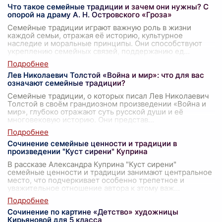
Что такое семейные традиции и зачем они нужны? С
опорой на драму А. Н. Островского «Гроза»
Семейные традиции играют важную роль в жизни
каждой семьи, отражая её историю, культурное
наследие и моральные принципы. Они способствуют
укреплению семейных связей, поддержанию ед
...
Лев Николаевич Толстой «Война и мир»: что для вас
означают семейные традиции?
Семейные традиции, о которых писал Лев Николаевич
Толстой в своём грандиозном произведении «Война и
мир», глубоко отражают суть русской души и её
многовековую историю. Они представ
...
Сочинение семейные ценности и традиции в
произведении "Куст сирени" Куприна
В рассказе Александра Куприна "Куст сирени"
семейные ценности и традиции занимают центральное
место, что подчеркивает особенно трепетное и
уважительное отношение автора к этому важ
...
Сочинение по картине «Детство» художницы
Кирьяновой для 5 класса