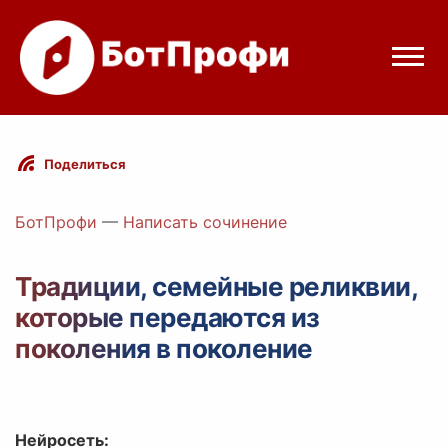
Режимы бота
Поделиться
Цены
БотПрофи
—
Написать сочинение
Вход
Традиции, семейные реликвии,
которые передаются из
elegram
Вход с Telegram
поколения в поколение
Нейросеть: