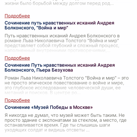
жизни было борьбой между долгом перед род
...
Сочинение путь нравственных исканий Андрея
Болконского, "Война и мир"
Путь нравственных исканий Андрея Болконского в
романе Льва Николаевича Толстого "Война и мир"
представляет собой глубокий и сложный процесс,
наполненный внутренними противоречиями,
...
Сочинение Путь нравственных исканий Андрея
Болконского, Пьера Безухова
Роман Льва Николаевича Толстого "Война и мир" – это
не просто эпическое повествование о войне и мире,
это глубокое исследование человеческой души, ее
метаний и поисков. В центре ро
...
Сочинение «Музей Победы в Москве»
Я никогда не думал, что музей может быть таким. Не
просто здание с экспонатами за стеклом, а место, где
останавливается время. Где ты слышишь шаги
уходящих солдат и видишь отсветы
...