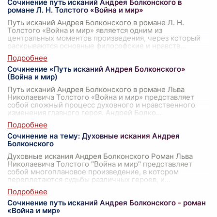
Сочинение путь исканий Андрея Болконского в
романе Л. Н. Толстого «Война и мир»
Путь исканий Андрея Болконского в романе Л. Н.
Толстого «Война и мир» является одним из
центральных моментов произведения, через который
раскрываются основные философские и нравств
...
Сочинение «Путь исканий Андрея Болконского»
(Война и мир)
Путь исканий Андрея Болконского в романе Льва
Николаевича Толстого «Война и мир» представляет
собой сложный процесс духовного и нравственного
изменения главного героя. Андрей Болко
...
Сочинение на тему: Духовные искания Андрея
Болконского
Духовные искания Андрея Болконского Роман Льва
Николаевича Толстого "Война и мир" представляет
собой многоплановое произведение, в котором
переплетаются судьбы различных героев, и
...
Сочинение путь исканий Андрея Болконского - роман
«Война и мир»