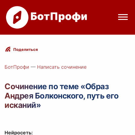
Режимы бота
Поделиться
Цены
БотПрофи
—
Написать сочинение
Вход
Сочинение по теме «Образ
Андрея Болконского, путь его
Telegram
Вход с Telegram
исканий»
Нейросеть: