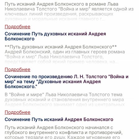
Путь исканий Андрея Болконского в романе Льва
Николаевича Толстого "Война и мир" является одной из
ключевых линий произведения, раскрывающих
духовные и моральные искания главного г
...
Сочинение Путь духовных исканий Андрея
Болконского
**Путь духовных исканий Андрея Болконского**
Андрей Болконский, один из главных героев романа
"Война и мир" Льва Николаевича Толстого,
представляет собой яркий пример человека, на
...
Сочинение по произведению Л. Н. Толстого "Война и
мир" на тему "Духовные искания Андрея
Болконского."
В "Войне и мире" Льва Николаевича Толстого тема
духовных исканий и становления внутреннего мира
Андрея Болконского занимает одно из центральных
мест. Этот глубокий и многогранный о
...
Сочинение Путь исканий Андрея Болконского
Путь исканий Андрея Болконского начинался с
глубокого внутреннего конфликта и противоречий,
которые терзали его душу. Каждое мгновение его