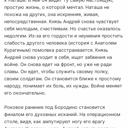
к Наташе. В ней он видит ту самую настоящую,
простую жизнь, о которой мечтал. Наташа не
похожа на других, она искренняя, живая,
непосредственная. Князь Андрей снова чувствует
себя молодым, счастливым. Но счастье оказалось
недолгим. Из-за его гордости и неумения простить
слабость другого человека (история с Анатолем
Курагиным) помолвка расстраивается. Князь
Андрей снова уходит в себя, ищет забвения на
войне. Он снова едет на фронт, но уже не ради
славы. Он едет, чтобы служить своему полку,
своим солдатам. Он становится ближе к простому
народу, понимает их боль, их нужды. Война меняет
его окончательно.
Роковое ранение под Бородино становится
финалом его духовных исканий. На операционном
столе, видя, как ампутируют ногу его врагу