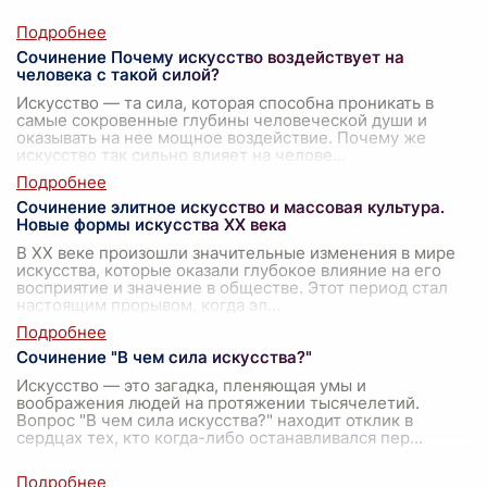
Сочинение Почему искусство воздействует на
человека с такой силой?
Искусство — та сила, которая способна проникать в
самые сокровенные глубины человеческой души и
оказывать на нее мощное воздействие. Почему же
искусство так сильно влияет на челове
...
Сочинение элитное искусство и массовая культура.
Новые формы искусства XX века
В XX веке произошли значительные изменения в мире
искусства, которые оказали глубокое влияние на его
восприятие и значение в обществе. Этот период стал
настоящим прорывом, когда эл
...
Сочинение "В чем сила искусства?"
Искусство — это загадка, пленяющая умы и
воображения людей на протяжении тысячелетий.
Вопрос "В чем сила искусства?" находит отклик в
сердцах тех, кто когда-либо останавливался пер
...