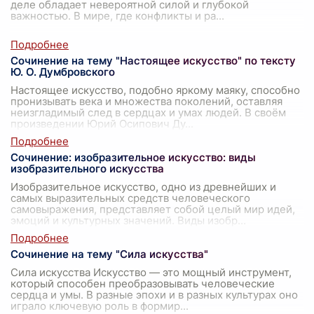
деле обладает невероятной силой и глубокой
важностью. В мире, где конфликты и ра
...
Сочинение на тему "Настоящее искусство" по тексту
Ю. О. Думбровского
Настоящее искусство, подобно яркому маяку, способно
пронизывать века и множества поколений, оставляя
неизгладимый след в сердцах и умах людей. В своём
произведении Юрий Осипович Ду
...
Сочинение: изобразительное искусство: виды
изобразительного искусства
Изобразительное искусство, одно из древнейших и
самых выразительных средств человеческого
самовыражения, представляет собой целый мир идей,
эмоций и культурных значений. Виды изобр
...
Сочинение на тему "Сила искусства"
Сила искусства Искусство — это мощный инструмент,
который способен преобразовывать человеческие
сердца и умы. В разные эпохи и в разных культурах оно
играло ключевую роль в формир
...