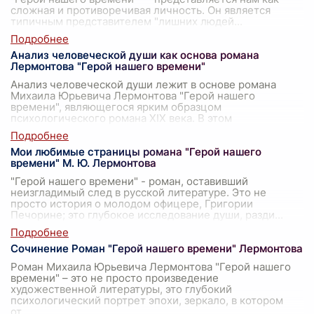
сложная и противоречивая личность. Он является
типичным представителем "лишних людей
...
Анализ человеческой души как основа романа
Лермонтова "Герой нашего времени"
Анализ человеческой души лежит в основе романа
Михаила Юрьевича Лермонтова "Герой нашего
времени", являющегося ярким образцом
психологического романа XIX века. В этом
произведении
...
Мои любимые страницы романа "Герой нашего
времени" М. Ю. Лермонтова
"Герой нашего времени" - роман, оставивший
неизгладимый след в русской литературе. Это не
просто история о молодом офицере, Григории
Печорине; это глубокое исследование души, разди
...
Сочинение Роман "Герой нашего времени" Лермонтова
Роман Михаила Юрьевича Лермонтова "Герой нашего
времени" – это не просто произведение
художественной литературы, это глубокий
психологический портрет эпохи, зеркало, в котором
от
...