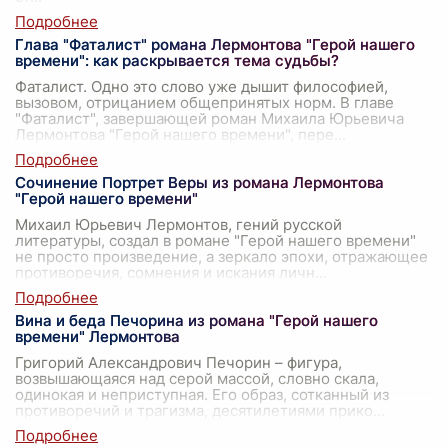
Глава "Фаталист" романа Лермонтова "Герой нашего
времени": как раскрывается тема судьбы?
Фаталист. Одно это слово уже дышит философией,
вызовом, отрицанием общепринятых норм. В главе
"Фаталист", завершающей роман Михаила Юрьевича
Лермонтова "Герой нашего времени", пере
...
Сочинение Портрет Веры из романа Лермонтова
"Герой нашего времени"
Михаил Юрьевич Лермонтов, гений русской
литературы, создал в романе "Герой нашего времени"
не просто произведение, а зеркало эпохи, отражающее
противоречия, сомнения и искания личн
...
Вина и беда Печорина из романа "Герой нашего
времени" Лермонтова
Григорий Александрович Печорин – фигура,
возвышающаяся над серой массой, словно скала,
одинокая и неприступная. Его образ, сотканный из
противоречий и трагизма, десятилетиями прико
...