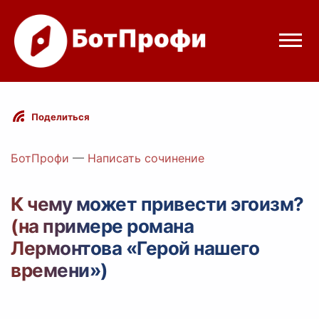
Режимы бота
Поделиться
Цены
БотПрофи
—
Написать сочинение
Вход
К чему может привести эгоизм?
(на примере романа
Telegram
Вход с Telegram
Лермонтова «Герой нашего
времени»)