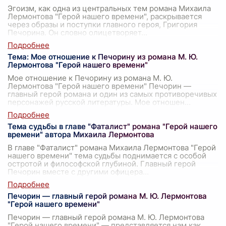
Эгоизм, как одна из центральных тем романа Михаила
Лермонтова "Герой нашего времени", раскрывается
через образы и поступки главного героя, Григория
Печорина. Он словно олицетворяет
...
Тема: Мое отношение к Печорину из романа М. Ю.
Лермонтова "Герой нашего времени"
Мое отношение к Печорину из романа М. Ю.
Лермонтова "Герой нашего времени" Печорин —
главный герой романа и один из самых противоречивых
персонажей русской литературы. Мое отношен
...
Тема судьбы в главе "Фаталист" романа "Герой нашего
времени" автора Михаила Лермонтова
В главе "Фаталист" романа Михаила Лермонтова "Герой
нашего времени" тема судьбы поднимается с особой
остротой и философской глубиной. Главный герой
Печорин вместе с другими офицера
...
Печорин — главный герой романа М. Ю. Лермонтова
"Герой нашего времени"
Печорин — главный герой романа М. Ю. Лермонтова
"Герой нашего времени" — представляется нам как