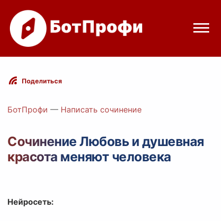
Режимы бота
Поделиться
Цены
БотПрофи
—
Написать сочинение
Вход
Сочинение Любовь и душевная
красота меняют человека
Telegram
Вход с Telegram
Нейросеть: