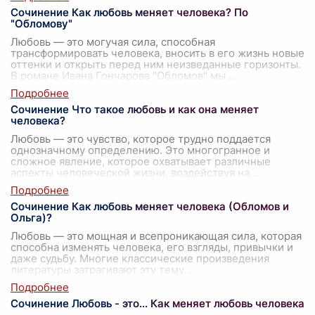
Сочинение Как любовь меняет человека? По
"Обломову"
Любовь — это могучая сила, способная
трансформировать человека, вносить в его жизнь новые
оттенки и открыть перед ним неизведанные горизонты.
В романе Ивана Гончарова "Обломов" мы
...
Сочинение Что такое любовь и как она меняет
человека?
Любовь — это чувство, которое трудно поддается
однозначному определению. Это многогранное и
сложное явление, которое охватывает различные
аспекты человеческой жизни, воздействуя на
...
Сочинение Как любовь меняет человека (Обломов и
Ольга)?
Любовь — это мощная и всепроникающая сила, которая
способна изменять человека, его взгляды, привычки и
даже судьбу. Многие классические произведения
литературы затрагивают эту тему
...
Сочинение Любовь - это… Как меняет любовь человека