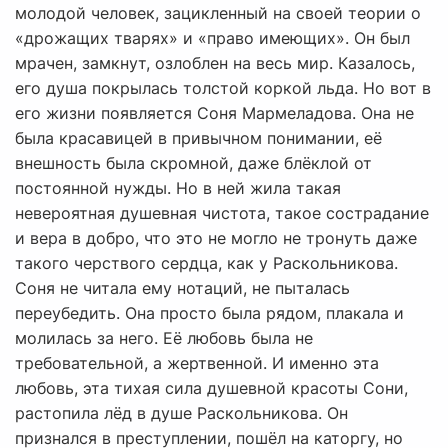
молодой человек, зацикленный на своей теории о
«дрожащих тварях» и «право имеющих». Он был
мрачен, замкнут, озлоблен на весь мир. Казалось,
его душа покрылась толстой коркой льда. Но вот в
его жизни появляется Соня Мармеладова. Она не
была красавицей в привычном понимании, её
внешность была скромной, даже блёклой от
постоянной нужды. Но в ней жила такая
невероятная душевная чистота, такое сострадание
и вера в добро, что это не могло не тронуть даже
такого черствого сердца, как у Раскольникова.
Соня не читала ему нотаций, не пыталась
переубедить. Она просто была рядом, плакала и
молилась за него. Её любовь была не
требовательной, а жертвенной. И именно эта
любовь, эта тихая сила душевной красоты Сони,
растопила лёд в душе Раскольникова. Он
признался в преступлении, пошёл на каторгу, но