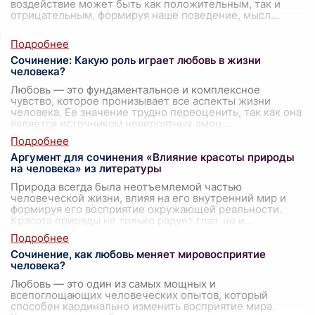
воздействие может быть как положительным, так и
отрицательным, формируя наше поведение, мысл
...
Сочинение: Какую роль играет любовь в жизни
человека?
Любовь — это фундаментальное и комплексное
чувство, которое пронизывает все аспекты жизни
человека. Ее значение трудно переоценить, так как она
является источником невероятных эмоц
...
Аргумент для сочинения «Влияние красоты природы
на человека» из литературы
Природа всегда была неотъемлемой частью
человеческой жизни, влияя на его внутренний мир и
формируя его восприятие окружающей реальности.
Красота природы не только радует глаз, но и
...
Сочинение, как любовь меняет мировосприятие
человека?
Любовь — это один из самых мощных и
всепоглощающих человеческих опытов, который
способен кардинально изменить восприятие мира.