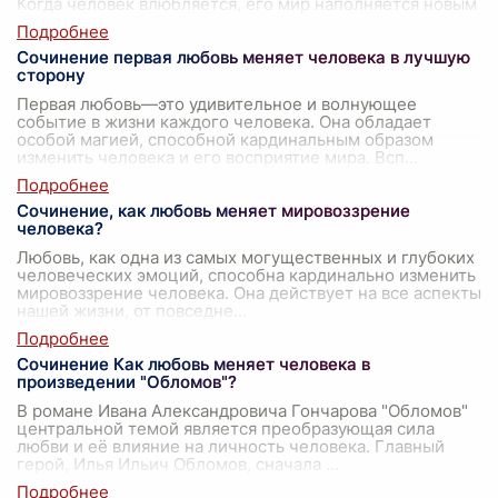
Когда человек влюбляется, его мир наполняется новым
с
...
Сочинение первая любовь меняет человека в лучшую
сторону
Первая любовь—это удивительное и волнующее
событие в жизни каждого человека. Она обладает
особой магией, способной кардинальным образом
изменить человека и его восприятие мира. Всп
...
Сочинение, как любовь меняет мировоззрение
человека?
Любовь, как одна из самых могущественных и глубоких
человеческих эмоций, способна кардинально изменить
мировоззрение человека. Она действует на все аспекты
нашей жизни, от повседне
...
Сочинение Как любовь меняет человека в
произведении "Обломов"?
В романе Ивана Александровича Гончарова "Обломов"
центральной темой является преобразующая сила
любви и её влияние на личность человека. Главный
герой, Илья Ильич Обломов, сначала
...