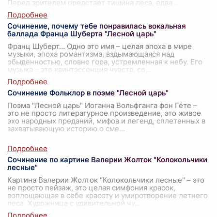
Перед зрителем предстает тишина леса, едва
...
Сочинение, почему тебе понравилась вокальная
баллада Франца Шуберта "Лесной царь"
Франц Шуберт… Одно это имя – целая эпоха в мире
музыки, эпоха романтизма, вздымающаяся над
обыденностью, словно гора, устремленная к небу. Его
музыка – это квинтэссенция чувств, со
...
Сочинение Фольклор в поэме "Лесной царь"
Поэма "Лесной царь" Иоганна Вольфганга фон Гёте –
это не просто литературное произведение, это живое
эхо народных преданий, мифов и легенд, сплетенных в
захватывающую историю о сме
...
Сочинение по картине Валерии Жолток "Колокольчики
лесные"
Картина Валерии Жолток "Колокольчики лесные" – это
не просто пейзаж, это целая симфония красок,
воплощающая в себе красоту и умиротворение летнего
леса. Художница с удивительной чу
...