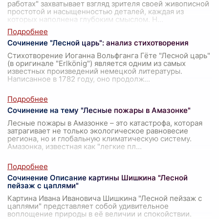
работах" захватывает взгляд зрителя своей живописной
простотой и насыщенностью деталей, каждая из
которых наполнена глубоким смыслом. Н
...
Сочинение "Лесной царь": анализ стихотворения
Стихотворение Иоганна Вольфганга Гёте "Лесной царь"
(в оригинале "Erlkönig") является одним из самых
известных произведений немецкой литературы.
Написанное в 1782 году, оно продолж
...
Сочинение на тему "Лесные пожары в Амазонке"
Лесные пожары в Амазонке – это катастрофа, которая
затрагивает не только экологическое равновесие
региона, но и глобальную климатическую систему.
Амазонка, известная как "легкие пл
...
Сочинение Описание картины Шишкина "Лесной
пейзаж с цаплями"
Картина Ивана Ивановича Шишкина "Лесной пейзаж с
цаплями" представляет собой удивительное
воплощение природы в её величии и спокойствии.