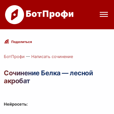
Режимы бота
Поделиться
Цены
БотПрофи
—
Написать сочинение
Вход
Сочинение Белка — лесной
акробат
Telegram
Вход с Telegram
Нейросеть: