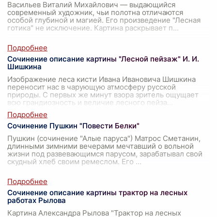
Васильев Виталий Михайлович — выдающийся
современный художник, чьи полотна отличаются
особой глубиной и магией. Его произведение "Лесная
готика" не исключение. Картина раскрывает п
...
Сочинение описание картины "Лесной пейзаж" И. И.
Шишкина
Изображение леса кисти Ивана Ивановича Шишкина
переносит нас в чарующую атмосферу русской
природы. С первых же минут взора зритель ощущает
всю грандиозность и величие лесного пейза
...
Сочинение Пушкин "Повести Белки"
Пушкин (сочинение "Алые паруса") Матрос Сметанин,
длинными зимними вечерами мечтавший о вольной
жизни под развевающимся парусом, зарабатывал свой
скудный хлеб своим ремеслом. Его
...
Сочинение описание картины трактор на лесных
работах Рылова
Картина Александра Рылова "Трактор на лесных