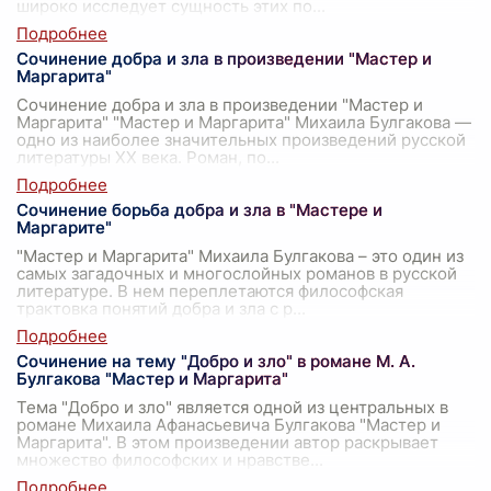
широко исследует сущность этих по
...
Сочинение добра и зла в произведении "Мастер и
Маргарита"
Сочинение добра и зла в произведении "Мастер и
Маргарита" "Мастер и Маргарита" Михаила Булгакова —
одно из наиболее значительных произведений русской
литературы XX века. Роман, по
...
Сочинение борьба добра и зла в "Мастере и
Маргарите"
"Мастер и Маргарита" Михаила Булгакова – это один из
самых загадочных и многослойных романов в русской
литературе. В нем переплетаются философская
трактовка понятий добра и зла с р
...
Сочинение на тему "Добро и зло" в романе М. А.
Булгакова "Мастер и Маргарита"
Тема "Добро и зло" является одной из центральных в
романе Михаила Афанасьевича Булгакова "Мастер и
Маргарита". В этом произведении автор раскрывает
множество философских и нравстве
...