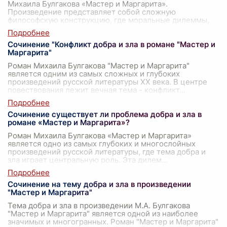
Михаила Булгакова «Мастер и Маргарита».
Произведение представляет собой сложную
философскую конструкцию, где моральные дилеммы,
свя
...
Сочинение "Конфликт добра и зла в романе "Мастер и
Маргарита"
Роман Михаила Булгакова "Мастер и Маргарита"
является одним из самых сложных и глубоких
произведений русской литературы XX века. В центре
повествования лежит вечная тема - конфликт
...
Сочинение существует ли проблема добра и зла в
романе «Мастер и Маргарита»?
Роман Михаила Булгакова «Мастер и Маргарита»
является одно из самых глубоких и многослойных
произведений русской литературы, где тема добра и
зла играет центральную роль. Эта дилем
...
Сочинение на тему добра и зла в произведении
"Мастер и Маргарита"
Тема добра и зла в произведении М.А. Булгакова
"Мастер и Маргарита" является одной из наиболее
значимых и многогранных. Роман "Мастер и Маргарита"