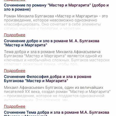
Сочинение по роману "Мастер и Маргарита" (добро и
зло в романе)
Роман Михаила Булгакова «Мастер и Маргарита» - это
произведение, которое невозможно однозначно
классифицировать. Оно сочетает в себе элементы
сатиры, мистики и теологии, и через мн
...
Сочинение добро и зло в романе М. А. Булгакова
"Мастер и Маргарита"
Тема добра и зла в романе Михаила Афанасьевича
Булгакова "Мастер и Маргарита" является одной из
ключевых и необычайно сложных. Булгаков мастерски
сплетает сюжетные линии, чтобы про
...
Сочинение Философия добра и зла в романе
Булгакова "Мастер и Маргарита"
Михаил Афанасьевич Булгаков, один из величайших
писателей XX века, создал роман "Мастер и Маргарита"
– произведение, которое не поддается однозначной
интерпретации. Это сложное, мн
...
Сочинение Тема добра и зла в романе М.А. Булгакова