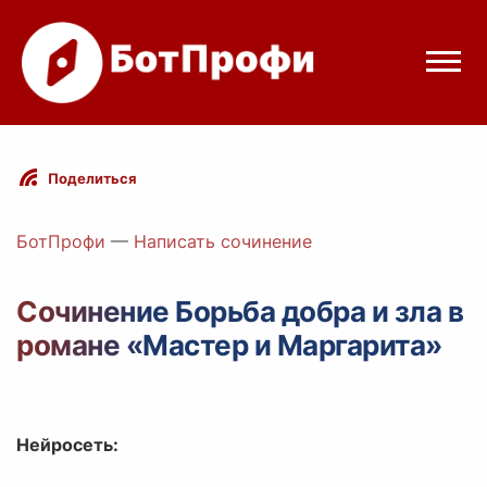
Режимы бота
Поделиться
Цены
БотПрофи
—
Написать сочинение
Вход
Сочинение Борьба добра и зла в
романе «Мастер и Маргарита»
elegram
Вход с Telegram
Нейросеть: