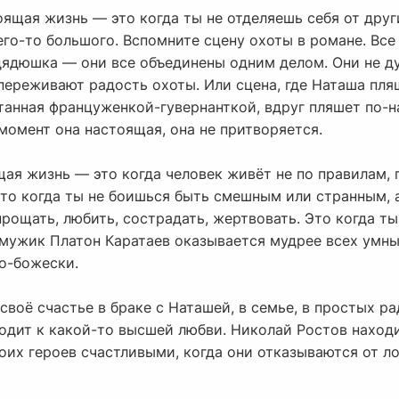
оящая жизнь — это когда ты не отделяешь себя от друг
его-то большого. Вспомните сцену охоты в романе. Все 
дядюшка — они все объединены одним делом. Они не ду
переживают радость охоты. Или сцена, где Наташа пля
танная француженкой-гувернанткой, вдруг пляшет по-н
 момент она настоящая, она не притворяется.
щая жизнь — это когда человек живёт не по правилам,
Это когда ты не боишься быть смешным или странным, а
прощать, любить, сострадать, жертвовать. Это когда ты
мужик Платон Каратаев оказывается мудрее всех умных
по-божески.
своё счастье в браке с Наташей, в семье, в простых р
дит к какой-то высшей любви. Николай Ростов находит
воих героев счастливыми, когда они отказываются от 