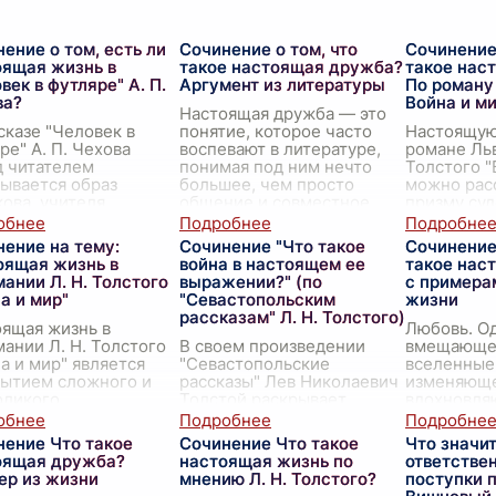
ение о том, есть ли
Сочинение о том, что
Сочинение 
оящая жизнь в
такое настоящая дружба?
такое нас
век в футляре" А. П.
Аргумент из литературы
По роману 
ва?
Война и м
Настоящая дружба — это
сказе "Человек в
понятие, которое часто
Настоящую
ре" А. П. Чехова
воспевают в литературе,
романе Ль
д читателем
понимая под ним нечто
Толстого "
ывается образ
большее, чем просто
можно рас
ова, учителя
общение и совместное
призму су
зии, ведущего жизнь
времяпрепровождение.
героев и и
е некоего футляра.
Это глубокая связка душ,
фоне исто
ение на тему:
Сочинение "Что такое
Сочинение
футляр
в
...
событий. В
оящая жизнь в
война в настоящем ее
такое нас
олизирует замкнуто
...
...
ании Л. Н. Толстого
выражении?" (по
с примера
а и мир"
"Севастопольским
жизни
рассказам" Л. Н. Толстого)
ящая жизнь в
Любовь. Од
ании Л. Н. Толстого
В своем произведении
вмещающее
а и мир" является
"Севастопольские
вселенные.
рытием сложного и
рассказы" Лев Николаевич
изменяюще
оликого
Толстой раскрывает
вдохновля
веческого
реальность войны, не
подвиги и
твования. В этом
прикрывая её мнимой
бездну отч
нение Что такое
Сочинение Что такое
Что значит
еском произведении
героикой и
нескончае
оящая дружба?
настоящая жизнь по
ответствен
ой создаёт цельн
...
патриотическими
источник
...
ер из жизни
мнению Л. Н. Толстого?
поступки 
лозунгами. Через