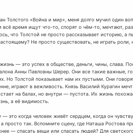
ан Толстого «Война и мир», меня долго мучил один воп
 всё время ищут что-то, спорят о чём-то, мечтают, ра
ось, что Толстой не просто рассказывает историю, а 
настоящему? Не просто существовать, не играть роли, 
изнь — это успех в обществе, деньги, чины, слава. П
алона Анны Павловны Шерер. Они все такие важные, го
х. Но Толстой показывает нам их пустыми. Они говоря
нне, играют в вежливость. Князь Василий Курагин меч
истает на балах, но внутри — пустота. Их жизнь похожа
знь, а её видимость.
— это когда человек живёт сердцем, когда он чувствуе
, а просто так. Вспомните сцену, где Наташа Ростова п
жнее — спасать вещи или спасать людей? Для светског