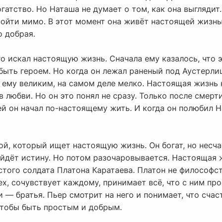
гатство. Но Наташа не думает о том, как она выглядит
ройти мимо. В этот момент она живёт настоящей жизнь
 добрая.
 искал настоящую жизнь. Сначала ему казалось, что эт
 быть героем. Но когда он лежал раненый под Аустерли
ь ему великим, на самом деле мелко. Настоящая жизнь н
в любви. Но он это понял не сразу. Только после смер
ей он начал по-настоящему жить. И когда он полюбил Н
й, который ищет настоящую жизнь. Он богат, но несча
айдёт истину. Но потом разочаровывается. Настоящая 
остого солдата Платона Каратаева. Платон не философс
ех, сочувствует каждому, принимает всё, что с ним пр
и — братья. Пьер смотрит на него и понимает, что счас
чтобы быть простым и добрым.