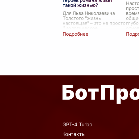
героев романа живет
Насто
такой жизнью?
прост
Для Льва Николаевича
врем
Толстого "жизнь
общие
настоящая" – это не просто
глубо
биологическое
основ
существование, а
уваже
осознанное проживание
подд
каждого момента,
Э
...
наполненное смыслом и
любовью. Это жизнь,
осно
...
GPT-4 Turbo
Контакты