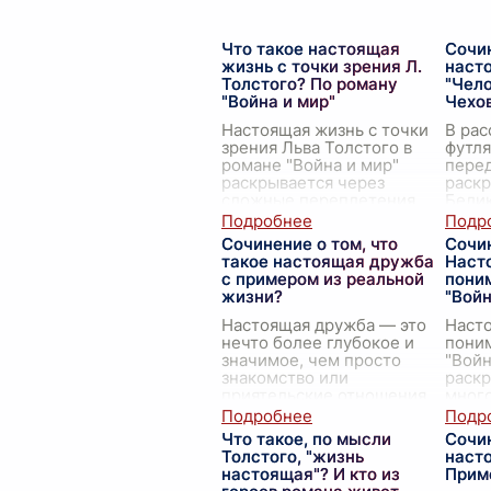
Что такое настоящая
Сочин
жизнь с точки зрения Л.
наст
Толстого? По роману
"Чело
"Война и мир"
Чехо
Настоящая жизнь с точки
В рас
зрения Льва Толстого в
футля
романе "Война и мир"
пере
раскрывается через
раскр
сложные переплетения
Белик
судеб его персонажей,
гимна
через их внутренние
в вид
Сочинение о том, что
Сочин
переживания и поиски
Этот 
такое настоящая дружба
Наст
смысла бы
...
симв
с примером из реальной
поним
жизни?
"Войн
Настоящая дружба — это
Насто
нечто более глубокое и
поним
значимое, чем просто
"Войн
знакомство или
раск
приятельские отношения.
мног
Это чувство, когда ты
чело
можешь полностью
сущес
Что такое, по мысли
Сочи
полагаться на другого
эпич
Толстого, "жизнь
наст
человека, быт
...
Толст
настоящая"? И кто из
Прим