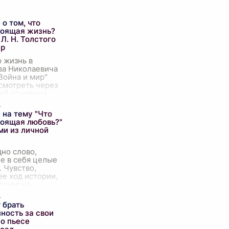
о том, что
тоящая жизнь?
Л. Н. Толстого
ир
 жизнь в
ва Николаевича
Война и мир"
смотреть через
деб основных
х развития на
рических
 на тему "Что
опрос о том, что
тоящая любовь?"
ми из личной
но слово,
 в себя целые
 Чувство,
е ход истории,
ющее на
 толкающее в
аяния. Предмет
 брать
мых споров,
ность за свои
по пьесе