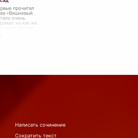
 сад
ервые прочитал
ова «Вишневый
стало очень
 думал: ну как же
му люди теряют
 дорого? Почему
ут сохранить
.
Написать сочинение
Сократить текст