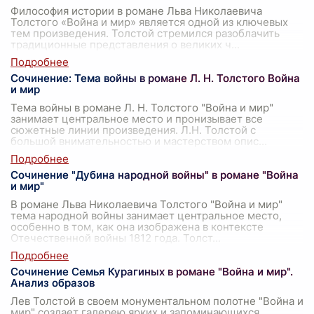
Философия истории в романе Льва Николаевича
Толстого «Война и мир» является одной из ключевых
тем произведения. Толстой стремился разоблачить
традиционные представления о великих ч
...
Сочинение: Тема войны в романе Л. Н. Толстого Война
и мир
Тема войны в романе Л. Н. Толстого "Война и мир"
занимает центральное место и пронизывает все
сюжетные линии произведения. Л.Н. Толстой с
большой внимательностью и мастерством опис
...
Сочинение "Дубина народной войны" в романе "Война
и мир"
В романе Льва Николаевича Толстого "Война и мир"
тема народной войны занимает центральное место,
особенно в том, как она изображена в контексте
Отечественной войны 1812 года. Толст
...
Сочинение Семья Курагиных в романе "Война и мир".
Анализ образов
Лев Толстой в своем монументальном полотне "Война и
мир" создает галерею ярких и запоминающихся