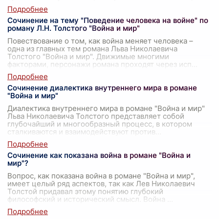
Сочинение на тему "Поведение человека на войне" по
роману Л.Н. Толстого "Война и мир"
Повествование о том, как война меняет человека –
одна из главных тем романа Льва Николаевича
Толстого "Война и мир". Движимые многими
факторами, персонажи романа проходят через исп
...
Сочинение диалектика внутреннего мира в романе
"Война и мир"
Диалектика внутреннего мира в романе "Война и мир"
Льва Николаевича Толстого представляет собой
глубочайший и многообразный процесс, в котором
сталкиваются и взаимодействуют против
...
Сочинение как показана война в романе "Война и
мир"?
Вопрос, как показана война в романе "Война и мир",
имеет целый ряд аспектов, так как Лев Николаевич
Толстой придавал этому понятию глубокий
философский и исторический смысл. Война
...