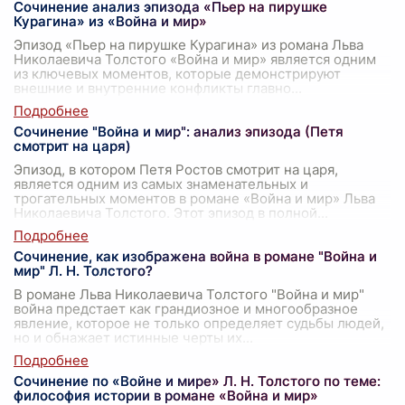
Сочинение анализ эпизода «Пьер на пирушке
Курагина» из «Война и мир»
Эпизод «Пьер на пирушке Курагина» из романа Льва
Николаевича Толстого «Война и мир» является одним
из ключевых моментов, которые демонстрируют
внешние и внутренние конфликты главно
...
Сочинение "Война и мир": анализ эпизода (Петя
смотрит на царя)
Эпизод, в котором Петя Ростов смотрит на царя,
является одним из самых знаменательных и
трогательных моментов в романе «Война и мир» Льва
Николаевича Толстого. Этот эпизод в полной
...
Сочинение, как изображена война в романе "Война и
мир" Л. Н. Толстого?
В романе Льва Николаевича Толстого "Война и мир"
война предстает как грандиозное и многообразное
явление, которое не только определяет судьбы людей,
но и обнажает истинные черты их
...
Сочинение по «Войне и мире» Л. Н. Толстого по теме:
философия истории в романе «Война и мир»