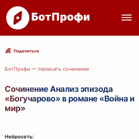
Режимы бота
Поделиться
Цены
БотПрофи
—
Написать сочинение
Вход
Сочинение Анализ эпизода
«Богучарово» в романе «Война и
Telegram
Вход с Telegram
мир»
Нейросеть: