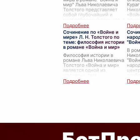
мир" Льва Николаевича
Кураг
Толстого представляет
Нико
собой глубочайший и
«Войн
многообразный процесс, в
одни
котором сталкиваются и
моме
взаимодействуют против
...
демо
Сочинение по «Войне и
Сочи
внут
мире» Л. Н. Толстого по
наро
главн
теме: философия истории
"Войн
в романе «Война и мир»
В ром
Философия истории в
Нико
романе Льва Николаевича
"Войн
Толстого «Война и мир»
наро
является одной из
центр
ключевых тем
особе
произведения. Толстой
изобр
стремился разоблачить
Отече
традиционные
года.
представления о великих
ч
...