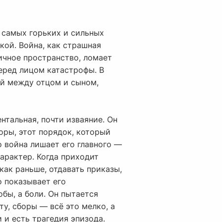
 самых горьких и сильных
кой. Война, как страшная
личное пространство, ломает
еред лицом катастрофы. В
ий между отцом и сыном,
нтальная, почти изваяние. Он
Горы, этот порядок, который
о война лишает его главного —
арактер. Когда приходит
как раньше, отдавать приказы,
о показывает его
обы, а боли. Он пытается
ту, сборы — всё это мелко, а
 и есть трагедия эпизода.