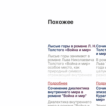
Похожее
Лысые горы в романе Л. Н.
Сочи
Толстого «Война и мир»
Толс
и мир
Лысые горы занимают в
романе Льва Николаевича
В ром
Толстого «Война и мир»
Льва 
особое место, как
года 
природный символ,
целу
отражающий внутреннее
разно
состояние героев и
напо
историческую ситуацию.
траги
Эти высокие
...
геро
Сочинение диалектика
Сочи
Толс
внутреннего мира в
эпиз
романе "Война и мир"
Кураг
мир»
Диалектика внутреннего
мира в романе "Война и
Эпизо