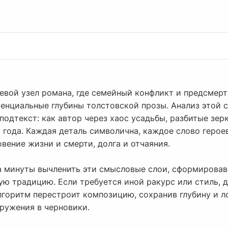
вой узел романа, где семейный конфликт и предсмертн
енциальные глубины толстовской прозы. Анализ этой с
 подтекст: как автор через хаос усадьбы, разбитые зе
 года. Каждая деталь символична, каждое слово герое
вение жизни и смерти, долга и отчаяния.
а минуты вычленить эти смысловые слои, сформировав
ую традицию. Если требуется иной ракурс или стиль, 
горитм перестроит композицию, сохранив глубину и ло
гружения в черновики.