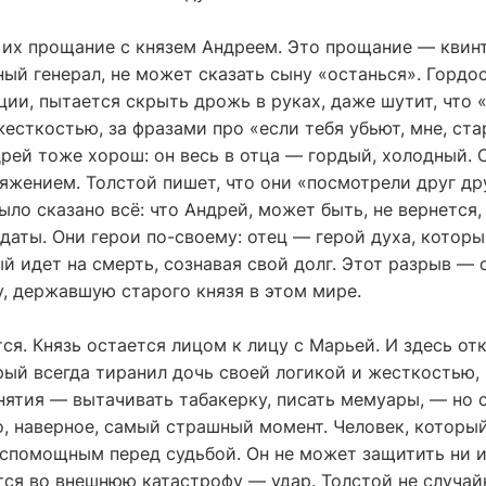
 их прощание с князем Андреем. Это прощание — квин
ный генерал, не может сказать сыну «останься». Гордос
ции, пытается скрыть дрожь в руках, даже шутит, что «
жесткостью, за фразами про «если тебя убьют, мне, ста
рей тоже хорош: он весь в отца — гордый, холодный. 
яжением. Толстой пишет, что они «посмотрели друг друг
ло сказано всё: что Андрей, может быть, не вернется,
даты. Они герои по-своему: отец — герой духа, которы
й идет на смерть, сознавая свой долг. Этот разрыв —
, державшую старого князя в этом мире.
ся. Князь остается лицом к лицу с Марьей. И здесь от
рый всегда тиранил дочь своей логикой и жесткостью,
ятия — вытачивать табакерку, писать мемуары, — но с
о, наверное, самый страшный момент. Человек, которы
спомощным перед судьбой. Он не может защитить ни им
ся во внешнюю катастрофу — удар. Толстой не случайн