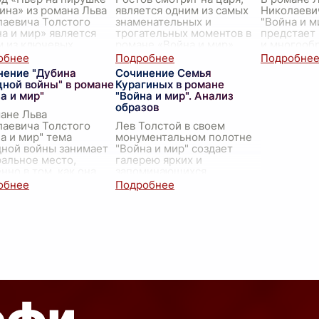
ина» из романа Льва
является одним из самых
Николаеви
лаевича Толстого
знаменательных и
"Война и м
а и мир» является
трогательных моментов в
предстает 
м из ключевых
романе «Война и мир»
и многообр
нтов, которые
Льва Николаевича
которое не
нстрируют внешние и
Толстого. Этот эпизод в
определяе
нение "Дубина
Сочинение Семья
ренние конфликты
полной
...
но и обна
дной войны" в романе
Курагиных в романе
о
...
черты их
...
а и мир"
"Война и мир". Анализ
образов
ане Льва
лаевича Толстого
Лев Толстой в своем
а и мир" тема
монументальном полотне
дной войны занимает
"Война и мир" создает
альное место,
галерею ярких и
нно в том, как она
запоминающихся
ажена в контексте
персонажей, каждый из
ственной войны 1812
которых является
 Толст
...
отражением
определенного
социального слоя, мо
...