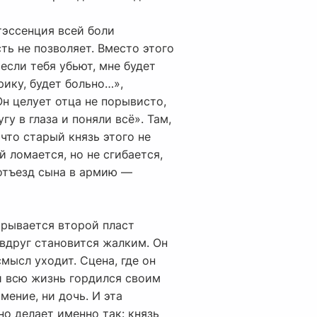
тэссенция всей боли
ть не позволяет. Вместо этого
если тебя убьют, мне будет
рику, будет больно…»,
Он целует отца не порывисто,
у в глаза и поняли всё». Там,
 что старый князь этого не
й ломается, но не сгибается,
 отъезд сына в армию —
крывается второй пласт
 вдруг становится жалким. Он
мысл уходит. Сцена, где он
й всю жизнь гордился своим
ение, ни дочь. И эта
о делает именно так: князь