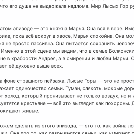
, что его душа не выдержала надлома. Мир Лысых Гор р
этом эпизоде — это княжна Марья. Она вся в вере. Им
рике, пока всё вокруг в хаосе, Марья спокойна. Она мо
я не просто пассивна. Она пытается сохранить человеч
. Именно в этой сцене мы видим, что в семье Болконск
и не в храбрости Андрея, а в смирении и любви Марьи. 
ает её духовно выше всех.
а фоне страшного пейзажа. Лысые Горы — это не прост
ражает одиночество семьи. Туман, слякоть, мокрые доро
от холод, который пронизывает не только воздух, но и 
суетятся крестьяне — всё это выглядит как похороны.
покидают живые.
жем сделать из этого эпизода, — это то, как война л
шки. Она про то, как разрываются семьи, как умирают с