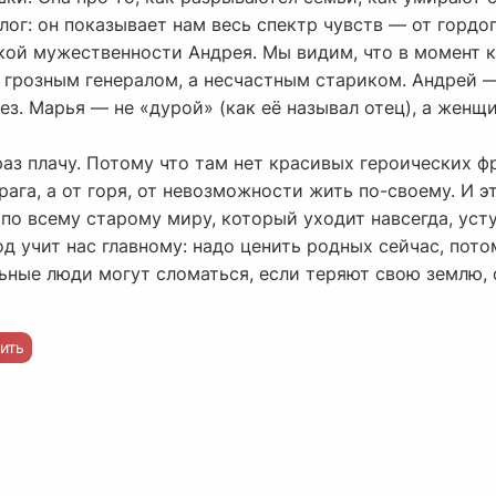
лог: он показывает нам весь спектр чувств — от гордо
кой мужественности Андрея. Мы видим, что в момент 
е грозным генералом, а несчастным стариком. Андрей 
ез. Марья — не «дурой» (как её называл отец), а жен
раз плачу. Потому что там нет красивых героических фр
рага, а от горя, от невозможности жить по-своему. И 
по всему старому миру, который уходит навсегда, уст
од учит нас главному: надо ценить родных сейчас, пот
ьные люди могут сломаться, если теряют свою землю, 
ить