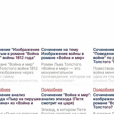
нение "Изображение
Сочинение на тему
Сочинение
тым в романе "Война
Изображение войны в
"Поведени
" войны 1812 года"
романе «Война и мир»
войне" по 
Толстого "
ане "Война и мир"
Роман Льва Толстого
Толстого война 1812
«Война и мир» — это
Повествова
изображена через
монументальное
война меня
ю гамму
произведение, которое не
одна из гл
образных моментов,
только воспевает
романа Ль
лненных как
человеческую жизнь, но и
Толстого "
ческими, так и
глубоко проникает в суть
Движимые
ическими событиями.
войны, отображая ее
факторами
нение анализ
Сочинение "Война и мир":
Сочинение
той стреми
...
жестокость, х
...
романа пр
ода «Пьер на пирушке
анализ эпизода (Петя
изображен
исп
...
ина» из «Война и
смотрит на царя)
романе "Во
Толстого?
Эпизод, в котором Петя
д «Пьер на пирушке
Ростов смотрит на царя,
В романе 