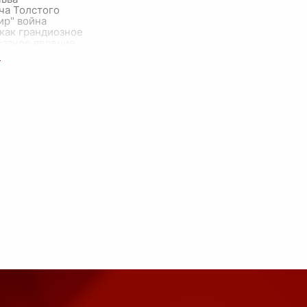
ча Толстого
ир" война
как грандиозное
азное явление,
 только
т судьбы людей,
жает истинные