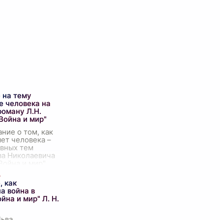
 на тему
е человека на
роману Л.Н.
Война и мир"
ние о том, как
ет человека –
авных тем
ва Николаевича
Война и мир".
 многими
, персонажи
, как
оходят через
а война в
йна и мир" Л. Н.
Льва