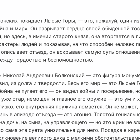
онских покидает Лысые Горы, — это, пожалуй, один из
йна и мир». Он разрывает сердце своей обыденной тос
, но здесь, в имении старого князя, она вторгается в 
актеры людей и показывая, на что способен человек п
о описывает отъезд, он вскрывает самую суть отношен
ежду гордостью и беспомощностью.
зь Николай Андреевич Болконский — это фигура монуме
авил, из долга и твердости. Весь его мир — это Лысые 
ойна не пугает его — он видел войны и посерьезнее, н
уже стар, немощен, и главное его оружие — это ум и х
лизко, его внутренняя пружина ломается. Он не может, 
изнь в эпизоде отъезда — это агония. Толстой гениальн
на дочь, на сына, на управляющего — но это крик не зл
о сама эта суета унизительна для него. Посадка в каре
олкновение великого духа с мелкими обстоятельствами