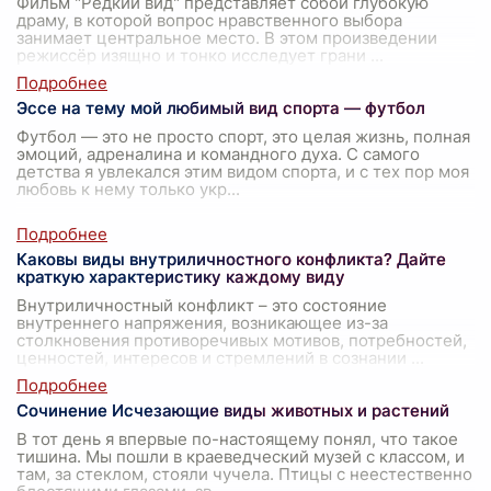
Фильм "Редкий вид" представляет собой глубокую
драму, в которой вопрос нравственного выбора
занимает центральное место. В этом произведении
режиссёр изящно и тонко исследует грани
...
Эссе на тему мой любимый вид спорта — футбол
Футбол — это не просто спорт, это целая жизнь, полная
эмоций, адреналина и командного духа. С самого
детства я увлекался этим видом спорта, и с тех пор моя
любовь к нему только укр
...
Каковы виды внутриличностного конфликта? Дайте
краткую характеристику каждому виду
Внутриличностный конфликт – это состояние
внутреннего напряжения, возникающее из-за
столкновения противоречивых мотивов, потребностей,
ценностей, интересов и стремлений в сознании
...
Сочинение Исчезающие виды животных и растений
В тот день я впервые по-настоящему понял, что такое
тишина. Мы пошли в краеведческий музей с классом, и
там, за стеклом, стояли чучела. Птицы с неестественно