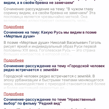
видим, а в своём бревна не замечаем"
Сочинение-рассуждение на тему: "В чужом глазу
соринку видим, а в своём бревна не замечаем" Эта
пословица является чрезвычайно меткой. Она
великолепно иллюстрирует склонность чело
...
Сочинение на тему: Какую Русь мы видим в поэме
«Мертвые души»
В поэме «Мертвые души» Николай Васильевич Гоголь
рисует яркий и индивидуальный образ Руси первой
половины XIX века. Гоголевская Русь — это страна
больших контрастов, в которой сосе
...
Сочинение-рассуждение на тему «Городской человек
редко встречается с землёй»
Городской человек редко встречается с землёй. В
эпоху урбанизации и быстрыми темпами меняющегося
мира, взаимодействие с природой становится всё более
и более настоящей редкостью дл
...
Сочинение-рассуждение по теме "Нравственный
выбор" по фильму "Редкий вид"