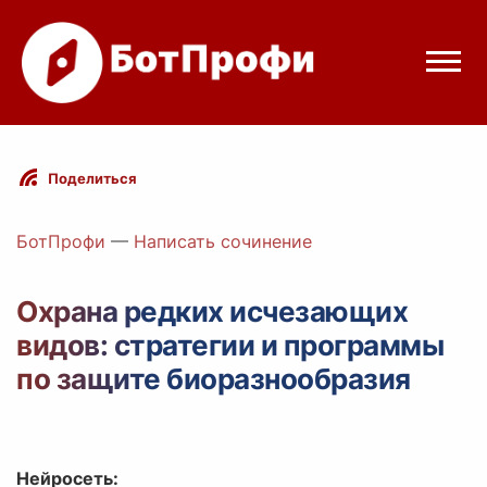
Режимы бота
Поделиться
Цены
БотПрофи
—
Написать сочинение
Вход
Охрана редких исчезающих
видов: стратегии и программы
Telegram
Вход с Telegram
по защите биоразнообразия
Нейросеть: