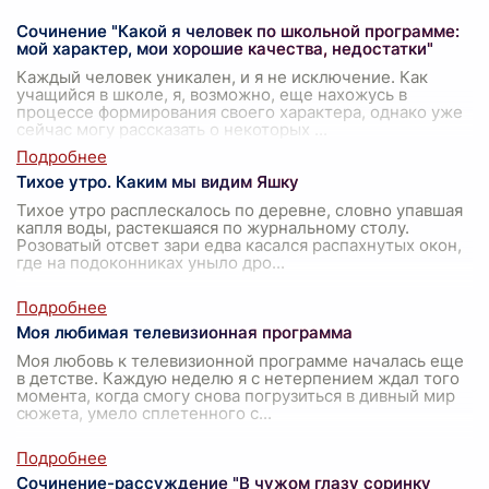
Сочинение "Какой я человек по школьной программе:
мой характер, мои хорошие качества, недостатки"
Каждый человек уникален, и я не исключение. Как
учащийся в школе, я, возможно, еще нахожусь в
процессе формирования своего характера, однако уже
сейчас могу рассказать о некоторых
...
Тихое утро. Каким мы видим Яшку
Тихое утро расплескалось по деревне, словно упавшая
капля воды, растекшаяся по журнальному столу.
Розоватый отсвет зари едва касался распахнутых окон,
где на подоконниках уныло дро
...
Моя любимая телевизионная программа
Моя любовь к телевизионной программе началась еще
в детстве. Каждую неделю я с нетерпением ждал того
момента, когда смогу снова погрузиться в дивный мир
сюжета, умело сплетенного с
...
Сочинение-рассуждение "В чужом глазу соринку