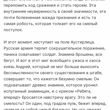
переломить ход сражения и стать героем. Эта
внутренняя неуверенность в своей значимости, эта
почти болезненная жажда признания и есть та
самая робость, которая толкает его на смелый
поступок.
И этот момент наступает на поле Аустерлица.
Русская армия терпит сокрушительное поражение,
паника охватывает солдат. Знамена брошены, все
бегут. И вот в этот миг всеобщего ужаса и хаоса
князь Андрей, который не мог больше выносить
бессмысленности своего существования в штабе,
совершает то, что кажется безумно смелым. Он
подхватывает древко знамени, которое уронил
испуганный знаменщик, и с криком «Ребята,
вперед!» бросается навстречу врагу. Это ли не
смелость? Он один, под градом пуль, бежит вперед,
увлекая за собой целый батальон. Но что движет