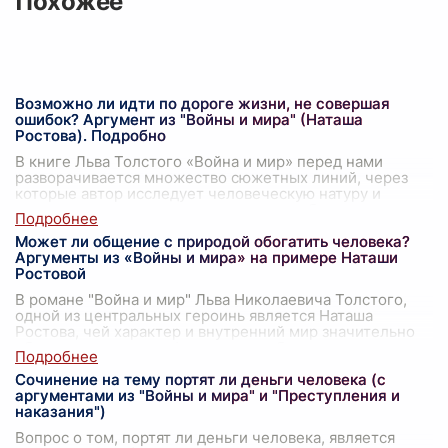
Похожее
Возможно ли идти по дороге жизни, не совершая
ошибок? Аргумент из "Войны и мира" (Наташа
Ростова). Подробно
В книге Льва Толстого «Война и мир» перед нами
разворачивается множество сюжетных линий, через
которые автор исследует человеческую натуру и
вопросы, связанные с жизненными ошибкам
...
Может ли общение с природой обогатить человека?
Аргументы из «Войны и мира» на примере Наташи
Ростовой
В романе "Война и мир" Льва Николаевича Толстого,
одной из центральных героинь является Наташа
Ростова, чей характер и внутренний мир значительно
обогащаются и трансформируются бла
...
Сочинение на тему портят ли деньги человека (с
аргументами из "Войны и мира" и "Преступления и
наказания")
Вопрос о том, портят ли деньги человека, является