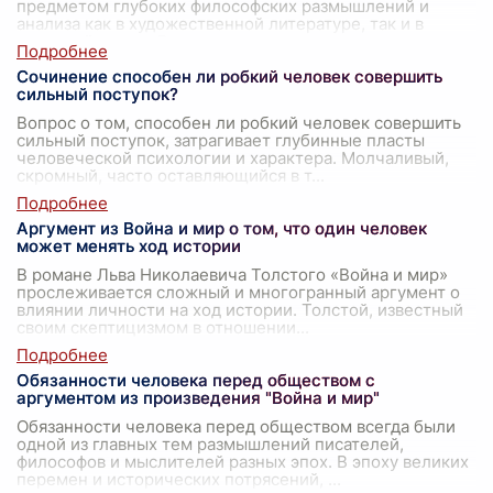
предметом глубоких философских размышлений и
анализа как в художественной литературе, так и в
реальной жизни. В этом контексте про
...
Сочинение способен ли робкий человек совершить
сильный поступок?
Вопрос о том, способен ли робкий человек совершить
сильный поступок, затрагивает глубинные пласты
человеческой психологии и характера. Молчаливый,
скромный, часто оставляющийся в т
...
Аргумент из Война и мир о том, что один человек
может менять ход истории
В романе Льва Николаевича Толстого «Война и мир»
прослеживается сложный и многогранный аргумент о
влиянии личности на ход истории. Толстой, известный
своим скептицизмом в отношении
...
Обязанности человека перед обществом с
аргументом из произведения "Война и мир"
Обязанности человека перед обществом всегда были
одной из главных тем размышлений писателей,
философов и мыслителей разных эпох. В эпоху великих
перемен и исторических потрясений,
...