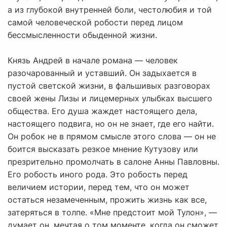
а из глубокой внутренней боли, честолюбия и той
самой человеческой робости перед лицом
бессмысленности обыденной жизни.
Князь Андрей в начале романа — человек
разочарованный и уставший. Он задыхается в
пустой светской жизни, в фальшивых разговорах
своей жены Лизы и лицемерных улыбках высшего
общества. Его душа жаждет настоящего дела,
настоящего подвига, но он не знает, где его найти.
Он робок не в прямом смысле этого слова — он не
боится высказать резкое мнение Кутузову или
презрительно промолчать в салоне Анны Павловны.
Его робость иного рода. Это робость перед
величием истории, перед тем, что он может
остаться незамеченным, прожить жизнь как все,
затеряться в толпе. «Мне предстоит мой Тулон», —
думает он, мечтая о том моменте, когда он сможет