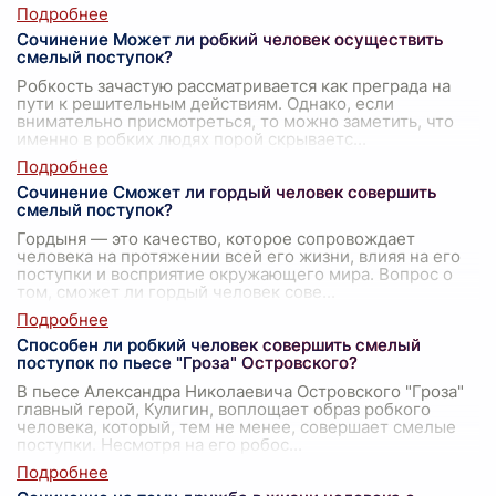
Сочинение Может ли робкий человек осуществить
смелый поступок?
Робкость зачастую рассматривается как преграда на
пути к решительным действиям. Однако, если
внимательно присмотреться, то можно заметить, что
именно в робких людях порой скрываетс
...
Сочинение Сможет ли гордый человек совершить
смелый поступок?
Гордыня — это качество, которое сопровождает
человека на протяжении всей его жизни, влияя на его
поступки и восприятие окружающего мира. Вопрос о
том, сможет ли гордый человек сове
...
Способен ли робкий человек совершить смелый
поступок по пьесе "Гроза" Островского?
В пьесе Александра Николаевича Островского "Гроза"
главный герой, Кулигин, воплощает образ робкого
человека, который, тем не менее, совершает смелые
поступки. Несмотря на его робос
...