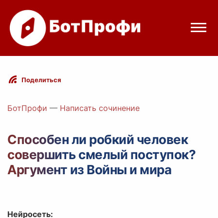
Режимы бота
Поделиться
Цены
БотПрофи
—
Написать сочинение
Вход
Способен ли робкий человек
совершить смелый поступок?
Telegram
Вход с Telegram
Аргумент из Войны и мира
Нейросеть: