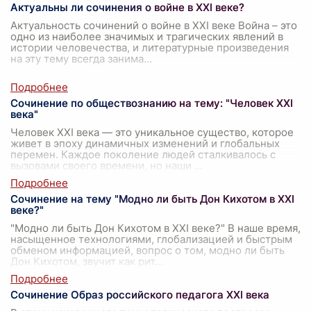
Актуальны ли сочинения о войне в XXI веке?
Актуальность сочинений о войне в XXI веке Война – это
одно из наиболее значимых и трагических явлений в
истории человечества, и литературные произведения
на эту тему всегда занима
...
Сочинение по обществознанию на тему: "Человек XXI
века"
Человек XXI века — это уникальное существо, которое
живет в эпоху динамичных изменений и глобальных
перемен. Каждое поколение людей сталкивалось с
вызовами своего времени, но наши
...
Сочинение на тему "Модно ли быть Дон Кихотом в XXI
веке?"
"Модно ли быть Дон Кихотом в XXI веке?" В наше время,
насыщенное технологиями, глобализацией и быстрым
обменом информацией, вопрос о том, модно ли быть
Дон Кихотом, звучит как рит
...
Сочинение Образ российского педагога XXI века