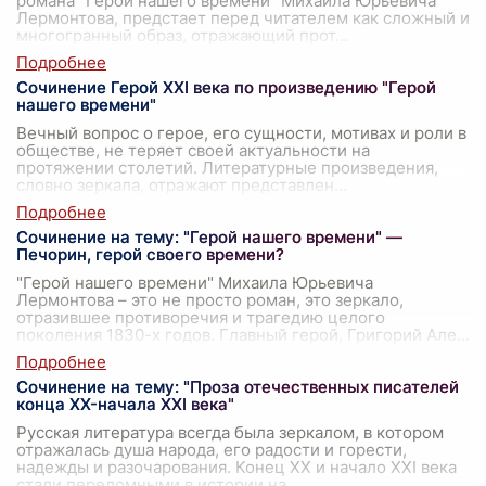
романа "Герой нашего времени" Михаила Юрьевича
Лермонтова, предстает перед читателем как сложный и
многогранный образ, отражающий прот
...
Сочинение Герой XXI века по произведению "Герой
нашего времени"
Вечный вопрос о герое, его сущности, мотивах и роли в
обществе, не теряет своей актуальности на
протяжении столетий. Литературные произведения,
словно зеркала, отражают представлен
...
Сочинение на тему: "Герой нашего времени" —
Печорин, герой своего времени?
"Герой нашего времени" Михаила Юрьевича
Лермонтова – это не просто роман, это зеркало,
отразившее противоречия и трагедию целого
поколения 1830-х годов. Главный герой, Григорий Але
...
Сочинение на тему: "Проза отечественных писателей
конца XX-начала XXI века"
Русская литература всегда была зеркалом, в котором
отражалась душа народа, его радости и горести,
надежды и разочарования. Конец XX и начало XXI века
стали переломными в истории на
...