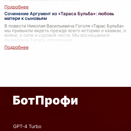
Сочинение Аргумент из «Тараса Бульба»: любовь
матери к сыновьям
В повести Николая Васильевича Гоголя «Тарас Бульба»
мы привыкли видеть прежде всего историю о казаках, о
войне, о силе и суровой чести. Мы восхищаемся
мужеством Тараса, плачем над
...
GPT-4 Turbo