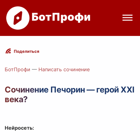
Режимы бота
Поделиться
Цены
БотПрофи
—
Написать сочинение
Вход
Сочинение Печорин — герой XXI
века?
Telegram
Вход с Telegram
Нейросеть: