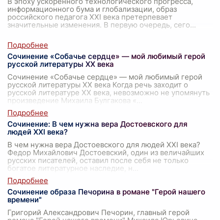
В эпоху ускоренного технологического прогресса,
информационного бума и глобализации, образ
российского педагога XXI века претерпевает
значительные изменения. В первую очередь, сего
...
Сочинение «Собачье сердце» — мой любимый герой
русской литературы XX века
Сочинение «Собачье сердце» — мой любимый герой
русской литературы XX века Когда речь заходит о
русской литературе XX века, невозможно не упомянуть
произведение Михаила Булгакова «
...
Сочинение: В чем нужна вера Достоевского для
людей XXI века?
В чем нужна вера Достоевского для людей XXI века?
Федор Михайлович Достоевский, один из величайших
русских писателей, оставил после себя не только
богатое литературное наследие, н
...
Сочинение образа Печорина в романе "Герой нашего
времени"
Григорий Александрович Печорин, главный герой