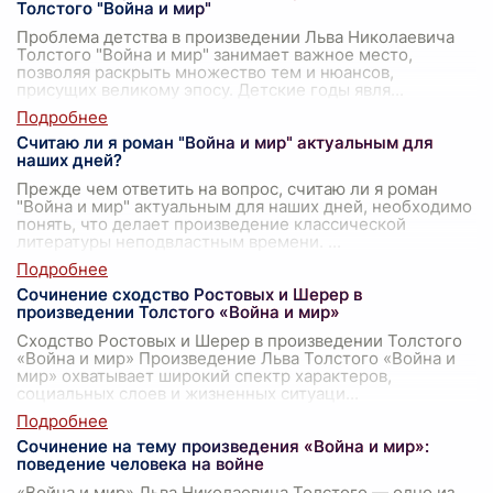
Толстого "Война и мир"
Проблема детства в произведении Льва Николаевича
Толстого "Война и мир" занимает важное место,
позволяя раскрыть множество тем и нюансов,
присущих великому эпосу. Детские годы явля
...
Считаю ли я роман "Война и мир" актуальным для
наших дней?
Прежде чем ответить на вопрос, считаю ли я роман
"Война и мир" актуальным для наших дней, необходимо
понять, что делает произведение классической
литературы неподвластным времени.
...
Сочинение сходство Ростовых и Шерер в
произведении Толстого «Война и мир»
Сходство Ростовых и Шерер в произведении Толстого
«Война и мир» Произведение Льва Толстого «Война и
мир» охватывает широкий спектр характеров,
социальных слоев и жизненных ситуаци
...
Сочинение на тему произведения «Война и мир»:
поведение человека на войне
«Война и мир» Льва Николаевича Толстого — одно из