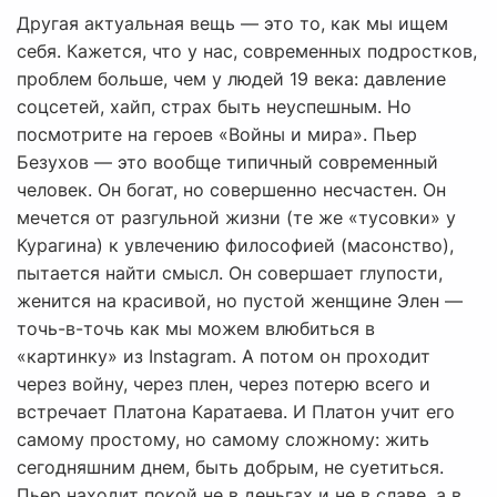
Другая актуальная вещь — это то, как мы ищем
себя. Кажется, что у нас, современных подростков,
проблем больше, чем у людей 19 века: давление
соцсетей, хайп, страх быть неуспешным. Но
посмотрите на героев «Войны и мира». Пьер
Безухов — это вообще типичный современный
человек. Он богат, но совершенно несчастен. Он
мечется от разгульной жизни (те же «тусовки» у
Курагина) к увлечению философией (масонство),
пытается найти смысл. Он совершает глупости,
женится на красивой, но пустой женщине Элен —
точь-в-точь как мы можем влюбиться в
«картинку» из Instagram. А потом он проходит
через войну, через плен, через потерю всего и
встречает Платона Каратаева. И Платон учит его
самому простому, но самому сложному: жить
сегодняшним днем, быть добрым, не суетиться.
Пьер находит покой не в деньгах и не в славе, а в