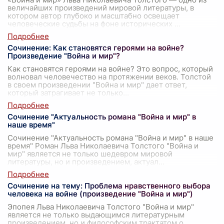
величайших произведений мировой литературы, в
котором автор глубоко и масштабно освещает
человеческие судьбы на фоне исторических
...
Сочинение: Как становятся героями на войне?
Произведение "Война и мир"?
Как становятся героями на войне? Это вопрос, который
волновал человечество на протяжении веков. Толстой
в своем произведении "Война и мир" дает ответ,
который затрагивает не только
...
Сочинение "Актуальность романа "Война и мир" в
наше время"
Сочинение "Актуальность романа "Война и мир" в наше
время" Роман Льва Николаевича Толстого "Война и
мир" является не только шедевром мировой
литературы, но и произведением, актуал
...
Сочинение на тему: Проблема нравственного выбора
человека на войне (произведение "Война и мир")
Эпопея Льва Николаевича Толстого "Война и мир"
является не только выдающимся литературным
произведением, но и философским трактатом о