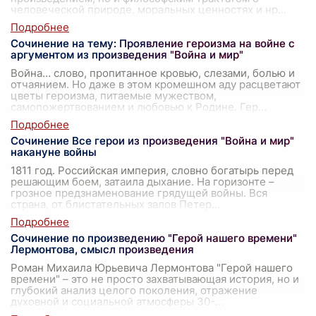
человеческой природе, моральных ценностях и нр
...
Сочинение на тему: Проявление героизма на войне с
аргументом из произведения "Война и мир"
Война… слово, пропитанное кровью, слезами, болью и
отчаянием. Но даже в этом кромешном аду расцветают
цветы героизма, питаемые мужеством,
самопожертвованием и любовью к Родине. Гер
...
Сочинение Все герои из произведения "Война и мир"
накануне войны
1811 год. Российская империя, словно богатырь перед
решающим боем, затаила дыхание. На горизонте –
грозное предзнаменование грядущей войны. Вся
страна, от блистательных залов Петер
...
Сочинение по произведению "Герой нашего времени"
Лермонтова, смысл произведения
Роман Михаила Юрьевича Лермонтова "Герой нашего
времени" – это не просто захватывающая история, но и
глубокий анализ целого поколения, отражение
духовной и социальной атмосферы 30-
...