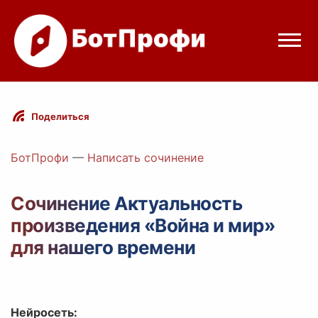
Режимы бота
Поделиться
Цены
БотПрофи
—
Написать сочинение
Вход
Сочинение Актуальность
произведения «Война и мир»
Telegram
Вход с Telegram
для нашего времени
Нейросеть: