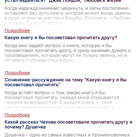
устал надеяться?" Джек Лондон, "Любовь к жизни
Когда надежда начинает меркнуть, и силы постепенно
оставляют вас, есть книга, которая может вновь зажечь
в душе огонек мужества и борьбы. Эта книга - «Любовь
к жизни» Джека Лондона
...
Какую книгу я бы посоветовал прочитать другу?
Когда мне задают вопрос о книге, которую я бы
посоветовал прочитать другу, я сразу начинаю думать о
произведениях, которые могут не только увлечь, но и
оставить глубокий след в душ
...
Сочинение-рассуждение на тему "Какую книгу я бы
посоветовал прочитать"
Когда встаёт вопрос о том, какую книгу я бы
посоветовал прочитать, передо мной открывается
галерея возможностей. В каждой книге — своя
неповторимая вселенная, свои эмоции и идеи, к
...
Какой рассказ Чехова посоветовали прочитать другу и
почему? Душечка
Душечка – одно из самых известных и проникновенных