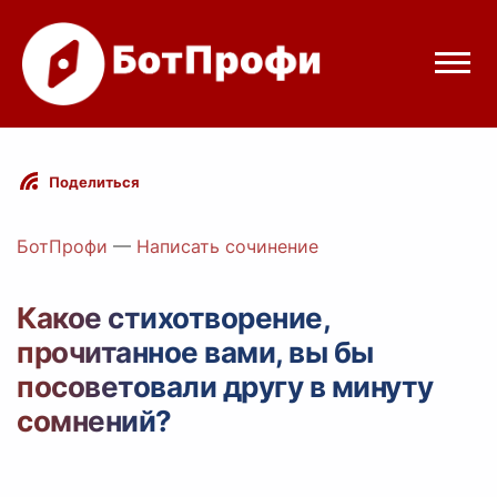
Режимы бота
Поделиться
Цены
БотПрофи
—
Написать сочинение
Вход
Какое стихотворение,
прочитанное вами, вы бы
Telegram
Вход с Telegram
посоветовали другу в минуту
сомнений?