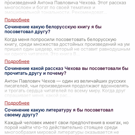
произведений Антона Павловича Чехова. Этот рассказ
многослоен и богат по своей тематике и
эмоциональной тональности. Рекомендоват
...
Сочинение какую белорусскую книгу я бы
посоветовал другу?
Когда меня попросили посоветовать белорусскую
книгу, среди множества достойных произведений на ум
пришел один шедевр, который не оставит равнодушным
ни одного читателя. Это книга В
...
Сочинение какой рассказ Чехова вы посоветовали бы
прочитать другу и почему?
Антон Павлович Чехов — один из величайших русских
писателей, чьи произведения продолжают вдохновлять
и трогать сердца читателей по всему миру. Когда друг
спрашивает меня, какой рас
...
Сочинение какую литературу я бы посоветовал
своему другу?
Каждый человек имеет свои предпочтения в книгах, но
порой найти что-то действительно стоящее среди
многообразия мировой литературы оказывается не