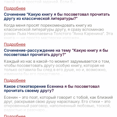
такой уж и простой задачей. Если б
...
Сочинение "Какую книгу я бы посоветовал прочитать
другу из классической литературы?"
Когда меня просят порекомендовать книгу из
классической литературы другу, я сразу вспоминаю
роман Льва Николаевича Толстого "Анна Каренина". Эта
книга — не просто мастерски изложен
...
Сочинение-рассуждение на тему "Какую книгу я бы
посоветовал прочитать другу?"
Каждый из нас в какой-то момент задумывается о том,
чтобы посоветовать другу особую книгу, которая не
только оставила бы след в его душе, но и, возможно,
изменила бы его представле
...
Какое стихотворение Есенина я бы посоветовал
прочитать своему другу?
Есенин – это поэт, который говорит с тобой, как близкий
друг, раскрывая свою душу нараспашку. Его стихи – это
откровенный разговор, наполненный любовью, тоской,
радостью и разочаро
...