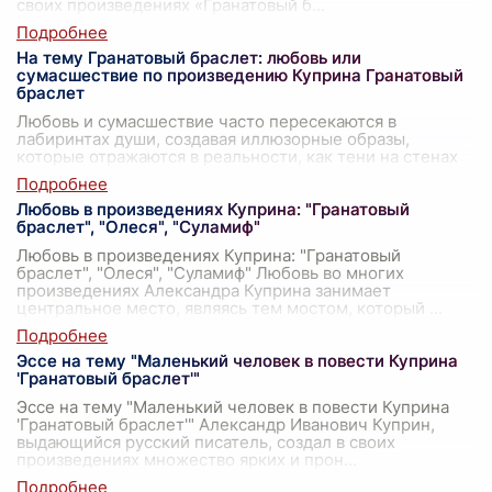
своих произведениях «Гранатовый б
...
На тему Гранатовый браслет: любовь или
сумасшествие по произведению Куприна Гранатовый
браслет
Любовь и сумасшествие часто пересекаются в
лабиринтах души, создавая иллюзорные образы,
которые отражаются в реальности, как тени на стенах
пещеры. В произведении Александра Куприн
...
Любовь в произведениях Куприна: "Гранатовый
браслет", "Олеся", "Суламиф"
Любовь в произведениях Куприна: "Гранатовый
браслет", "Олеся", "Суламиф" Любовь во многих
произведениях Александра Куприна занимает
центральное место, являясь тем мостом, который
...
Эссе на тему "Маленький человек в повести Куприна
'Гранатовый браслет'"
Эссе на тему "Маленький человек в повести Куприна
'Гранатовый браслет'" Александр Иванович Куприн,
выдающийся русский писатель, создал в своих
произведениях множество ярких и прон
...