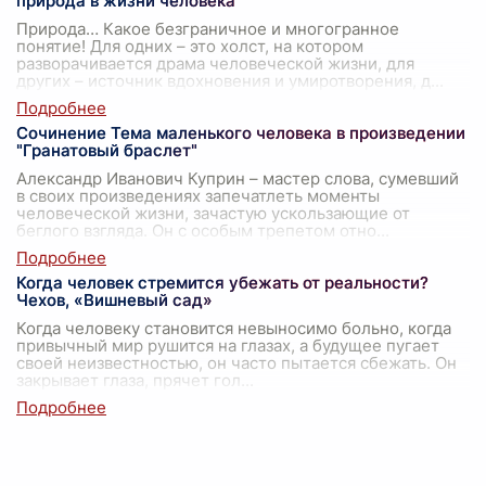
природа в жизни человека
Природа… Какое безграничное и многогранное
понятие! Для одних – это холст, на котором
разворачивается драма человеческой жизни, для
других – источник вдохновения и умиротворения, д
...
Сочинение Тема маленького человека в произведении
"Гранатовый браслет"
Александр Иванович Куприн – мастер слова, сумевший
в своих произведениях запечатлеть моменты
человеческой жизни, зачастую ускользающие от
беглого взгляда. Он с особым трепетом отно
...
Когда человек стремится убежать от реальности?
Чехов, «Вишневый сад»
Когда человеку становится невыносимо больно, когда
привычный мир рушится на глазах, а будущее пугает
своей неизвестностью, он часто пытается сбежать. Он
закрывает глаза, прячет гол
...