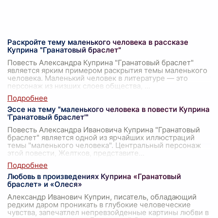
Раскройте тему маленького человека в рассказе
Куприна "Гранатовый браслет"
Повесть Александра Куприна "Гранатовый браслет"
является ярким примером раскрытия темы маленького
человека. Маленький человек в литературе — это
персонаж из низших слоев общества,
...
Эссе на тему "маленького человека в повести Куприна
'Гранатовый браслет'"
Повесть Александра Ивановича Куприна "Гранатовый
браслет" является одной из ярчайших иллюстраций
темы "маленького человека". Центральный персонаж
этой повести, Желтков, представите
...
Любовь в произведениях Куприна «Гранатовый
браслет» и «Олеся»
Александр Иванович Куприн, писатель, обладающий
редким даром проникать в глубокие человеческие
чувства, запечатлел непревзойденные картины любви в