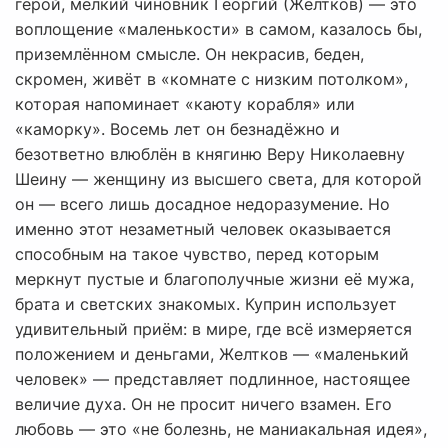
герой, мелкий чиновник Георгий (Желтков) — это
воплощение «маленькости» в самом, казалось бы,
приземлённом смысле. Он некрасив, беден,
скромен, живёт в «комнате с низким потолком»,
которая напоминает «каюту корабля» или
«каморку». Восемь лет он безнадёжно и
безответно влюблён в княгиню Веру Николаевну
Шеину — женщину из высшего света, для которой
он — всего лишь досадное недоразумение. Но
именно этот незаметный человек оказывается
способным на такое чувство, перед которым
меркнут пустые и благополучные жизни её мужа,
брата и светских знакомых. Куприн использует
удивительный приём: в мире, где всё измеряется
положением и деньгами, Желтков — «маленький
человек» — представляет подлинное, настоящее
величие духа. Он не просит ничего взамен. Его
любовь — это «не болезнь, не маниакальная идея»,