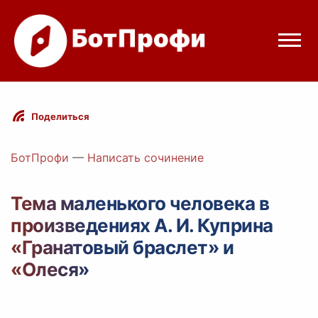
Режимы бота
Поделиться
Цены
БотПрофи
—
Написать сочинение
Вход
Тема маленького человека в
произведениях А. И. Куприна
Telegram
Вход с Telegram
«Гранатовый браслет» и
«Олеся»