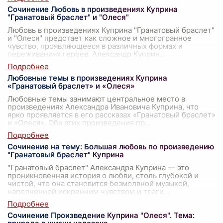
Сочинение Любовь в произведениях Куприна
"Гранатовый браслет" и "Олеся"
Любовь в произведениях Куприна "Гранатовый браслет"
и "Олеся" предстает как сложное и многогранное
чувство, проявляющееся в различных формах и
переживаниях героев. Александр Куприн
...
Любовные темы в произведениях Куприна
«Гранатовый браслет» и «Олеся»
Любовные темы занимают центральное место в
произведениях Александра Ивановича Куприна, что
ярко проявляется в его рассказах «Гранатовый браслет»
и «Олеся». Оба этих произведения пр
...
Сочинение на тему: Большая любовь по произведению
"Гранатовый браслет" Куприна
"Гранатовый браслет" Александра Куприна — это
проникновенная история о любви, столь глубокой и
чистой, что она становится безмолвной музыкой,
наполненной искренним чувством и траги
...
Сочинение Произведение Куприна "Олеся". Тема: