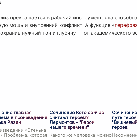
.
ализ превращается в рабочий инструмент: она способн
ную мощь и внутренний конфликт. А функция «
перефраз
охранив нужный тон и глубину — от академического эс
нение главная
Сочинение Кого сейчас
Сочинение
лема в произведении
считают героем?
путь геро
ька Разин
Лермонтов - "Герои
"Вишневый
нашего времени"
героев
изведении «Стенька
» Проблема, которая
Какого же человека можно
Несомненн