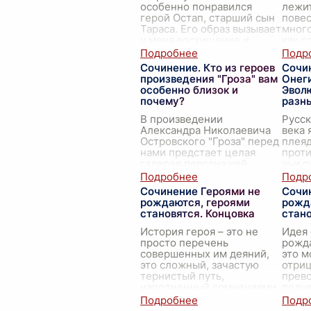
особенно понравился
лежит
герой Остап, старший сын
повес
Тараса. Его образ вызывает
много
у меня восхищение и
как с
глубокое уважение. Остап
личн
— это воплощение сил
...
Глав
Сочинение. Кто из героев
Сочин
прои
произведения "Гроза" вам
Онеги
особенно близок и
Эвол
почему?
разн
В произведении
Русск
Александра Николаевича
века 
Островского "Гроза" перед
плеяд
нами предстает целая
проти
галерея персонажей,
чьи с
каждый из которых несет в
миров
себе особую драму и
вызы
Сочинение Героями не
Сочи
отражает значимую для
диску
рождаются, героями
рожд
автора
...
сред
становятся. Концовка
стан
История героя – это не
Идея 
просто перечень
рожда
совершенных им деяний,
это 
это сложный, зачастую
отри
тернистый путь,
прево
наполненный сомнениями,
подч
страхами и борьбой с
жизне
самим собой. Именно в
Герои