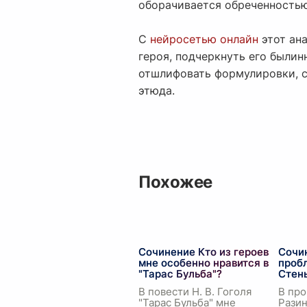
оборачивается обреченностью
С
нейросетью онлайн
этот ан
героя, подчеркнуть его былин
отшлифовать формулировки, с
этюда.
Похожее
Сочинение Кто из героев
Сочи
мне особенно нравится в
проб
"Тарас Бульба"?
Стен
В повести Н. В. Гоголя
В про
"Тарас Бульба" мне
Разин