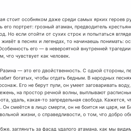
рая стоит особняком даже среди самых ярких героев р
 его портрет: грозный атаман, предводитель крестьянс
д. Но если отойти от сухих строк и попытаться вглядет
 живёт в песнях и легендах, то начинаешь понимать: ос
 Особенность его — в невероятной внутренней трагедии
м, что чувствует как человек.
Разина — это его двойственность. С одной стороны, п
рабит богатых, чтобы отдать бедным. В народных песня
рсонаж. Его не берут пули, он умеет заговаривать воду
режень, на простор речной волны, выплывают расписны
ота, удаль, какая-то запредельная свобода. Кажется, ч
 Он смеётся в лицо смерти, он не боится ни царя, ни Б
вольной жизни, о справедливости, о том, что добро об
убже, заглянуть за фасад удалого атамана, как мы вид