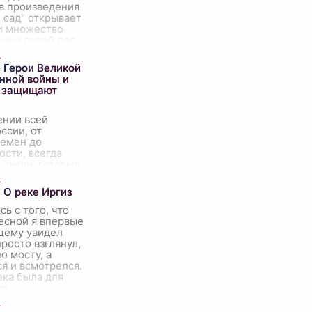
в произведения
 сад" открывает
и множество
ьных путей для
ия. Обратимся к
евым
 Герои Великой
м пьесы:
нной войны и
 защищают
ении всей
ссии, от
ремен до
сти, всегда
ь люди, готовые
защиту своей
 жалея ни сил,
 О реке Иргиз
Герои Великой
сь с того, что
есной я впервые
щему увидел
просто взглянул,
о мосту, а
я и всмотрелся.
ека была для
то
...