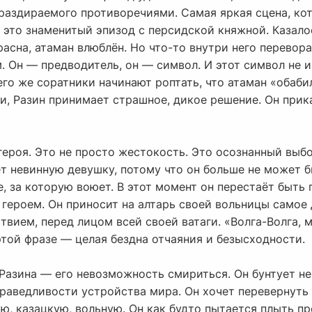
 раздираемого противоречиями. Самая яркая сцена, ко
 это знаменитый эпизод с персидской княжной. Казалос
расна, атаман влюблён. Но что-то внутри него перевор
 Он — предводитель, он — символ. И этот символ не и
его же соратники начинают роптать, что атаман «обаби
и, Разин принимает страшное, дикое решение. Он прик
 героя. Это не просто жестокость. Это осознанный выбо
ет невинную девушку, потому что он больше не может 
е, за которую воюет. В этот момент он перестаёт быт
героем. Он приносит на алтарь своей вольницы самое д
твием, перед лицом всей своей ватаги. «Волга-Волга, м
 этой фразе — целая бездна отчаяния и безысходности.
Разина — его невозможность смириться. Он бунтует не
раведливости устройства мира. Он хочет перевернуть 
ю, казацкую, вольную. Он как будто пытается плыть пр