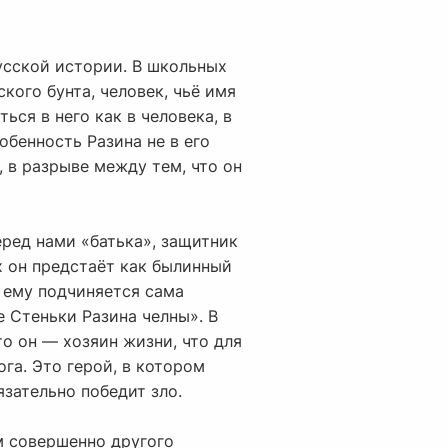
усской истории. В школьных
кого бунта, человек, чьё имя
ься в него как в человека, в
обенность Разина не в его
, в разрыве между тем, что он
еред нами «батька», защитник
х он предстаёт как былинный
, ему подчиняется сама
е Стеньки Разина челны». В
то он — хозяин жизни, что для
ога. Это герой, в котором
язательно победит зло.
им совершенно другого