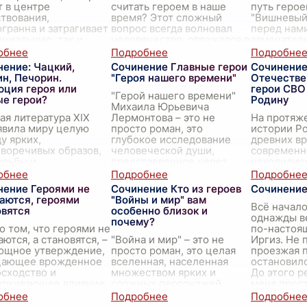
 в центре
считать героем в наше
путь герое
твования,
время? Этот сложный
"Вишневый
гранна и затрагивает
вопрос всегда волновал
перед нам
оциальную, так и
человечество, отражался в
замечател
остную сферы.
литературе, поэзии и
размышлен
ная проблема
философии. Сегодня, в
трём ключ
ение: Чацкий,
Сочинение Главные герои
Сочинение
зведения заклю
...
эпоху цифровых технол
...
персонажа
н, Печорин.
"Героя нашего времени"
Отечестве
Любов
...
юция героя или
герои СВО
"Герой нашего времени"
ые герои?
Родину
Михаила Юрьевича
ая литература XIX
Лермонтова – это не
На протяж
явила миру целую
просто роман, это
истории Ро
у ярких,
глубокое исследование
древних в
воречивых образов,
человеческой души,
современно
удьбы и
представленное через
находилис
оззрения до сих пор
призму сложных и
встать на 
вают бурные
противоречивых образов.
...
Родины, не
нение Героями не
Сочинение Кто из героев
Сочинение
ссии. Особое место
ни жизни. 
аются, героями
"Войны и мир" вам
и них занимают
...
Отече
...
Всё начало
овятся
особенно близок и
однажды в
почему?
о том, что героями не
по-настоя
ются, а становятся, –
"Война и мир" – это не
Иргиз. Не 
мощное утверждение,
просто роман, это целая
проезжая п
цающее врожденное
вселенная, населенная
остановилс
сходство и
множеством ярких и
До этого р
еркивающее влияние
сложных персонажей.
меня прос
нного опыта.
Каждый из них, подобно
зм, в данном конте
...
граням бриллианта,