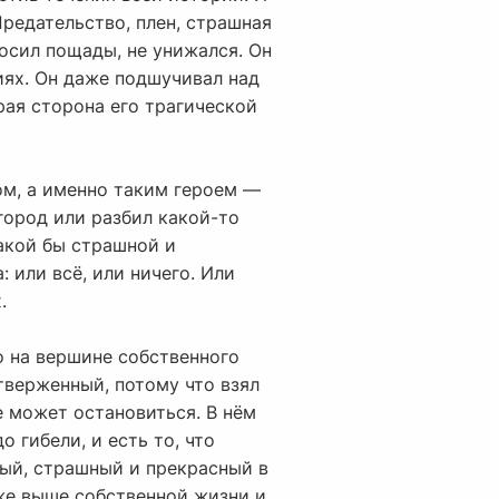
 Предательство, плен, страшная
просил пощады, не унижался. Он
виях. Он даже подшучивал над
рая сторона его трагической
ом, а именно таким героем —
 город или разбил какой-то
какой бы страшной и
 или всё, или ничего. Или
.
о на вершине собственного
отверженный, потому что взял
е может остановиться. В нём
 гибели, и есть то, что
дый, страшный и прекрасный в
аже выше собственной жизни и