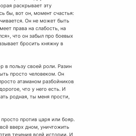
торая раскрывает эту
ь бы, вот он, момент счастья:
ачивается. Он не может быть
меет права на слабость, на
лся», что он забыл про боевых
азывает бросить княжну в
р в пользу своей роли. Разин
быть просто человеком. Он
ь просто атаманом разбойников
орогое, что у него есть. И
ать родная, ты меня прости,
 просто против царя или бояр.
всё вверх дном, уничтожить
отив течения всей истории. И