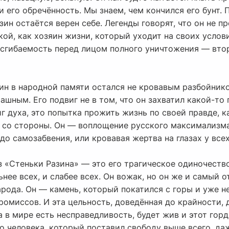
 и его обречённость. Мы знаем, чем кончился его бунт.
Разин остаётся верен себе. Легенды говорят, что он не 
вкой, как хозяин жизни, который уходит на своих усло
несгибаемость перед лицом полного уничтожения — вто
зин в народной памяти остался не кровавым разбойник
ашным. Его подвиг не в том, что он захватил какой-то
иг духа, это попытка прожить жизнь по своей правде, 
 со стороны. Он — воплощение русского максимализма:
до самозабвения, или кровавая жертва на глазах у всех
з «Стеньки Разина» — это его трагическое одиночеств
ьнее всех, и слабее всех. Он вожак, но он же и самый 
народа. Он — камень, который покатился с горы и уже н
омиссов. И эта цельность, доведённая до крайности, до
а в мире есть несправедливость, будет жив и этот гор
го человека, который поставил свободу выше всего, д