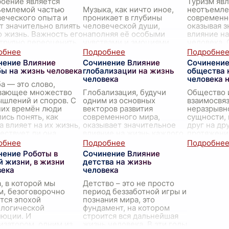
оение является
Туризм явл
ъемлемой частью
Музыка, как ничто иное,
неотъемле
еческого опыта и
проникает в глубины
современн
 значительно влиять
человеческой души,
оказывая 
о жизнь. Важность его
наполняя её особыми
влияние на
трудно переоценить,
чувствами и эмоциями.
человека. 
оно отзывается на
Она сопровождает нас на
разнообраз
уровнях: псих
...
протяжении всей жизни,
повседнев
нение Влияние
Сочинение Влияние
Сочинение
начиная с вновь
предоставл
бы на жизнь человека
глобализации на жизнь
общества 
появившегося
...
человека
человека 
а — это слово,
вающее множество
Глобализация, будучи
Общество 
шлений и споров. С
одним из основных
взаимосвя
них времён люди
векторов развития
неразрывн
ись понять, как
современного мира,
сущности,
а влияет на их жизнь,
оказывает значительное
друг на др
ествует ли она
влияние на жизнь каждого
протяжени
е. Судьба
человека. Этот процесс
человечест
иционно
...
связан с усилением связей
динамика 
нение Роботы в
Сочинение Влияние
и взаим
...
 жизни, в жизни
детства на жизнь
века
человека
, в которой мы
Детство – это не просто
м, безоговорочно
период беззаботной игры и
тся эпохой
познания мира, это
ологической
фундамент, на котором
люции. И
строится вся дальнейшая
изатором, одним из
жизнь человека. В эти годы