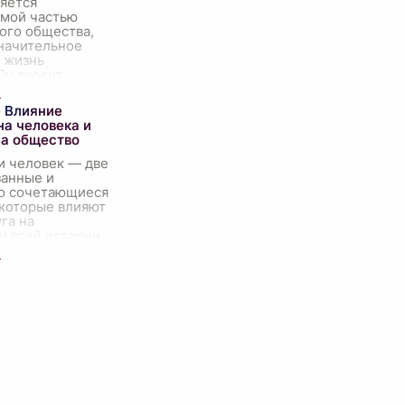
яется
мой частью
ого общества,
значительное
 жизнь
Он вносит
ие и новизну в
ную рутину,
 Влияние
яя воз
...
на человека и
на общество
и человек — две
занные и
о сочетающиеся
 которые влияют
уга на
и всей истории
ва. Эта сложная
взаимодейств
...