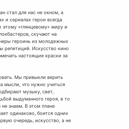
н стал для нас не окном, а
х и сериалах герои всегда
к этому «глянцевому» миру и
локбастеров, скучают на
анеры героинь из молодежных
сы репетиций. Искусство кино
замечать настоящие краски за
овать. Мы привыкли верить
 на мысли, что нужно учиться
дбирают музыку, свет,
дьбой выдуманного героя, в то
не знаем. В этом плане
мает одинаково, боится одних
рвую очередь, искусство, а не