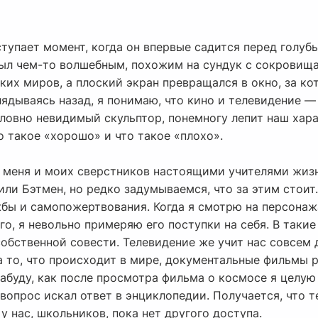
тупает момент, когда он впервые садится перед голубы
был чем-то волшебным, похожим на сундук с сокровища
ких миров, а плоский экран превращался в окно, за к
лядываясь назад, я понимаю, что кино и телевидение —
словно невидимый скульптор, понемногу лепит наш хар
о такое «хорошо» и что такое «плохо».
я меня и моих сверстников настоящими учителями жизн
или Бэтмен, но редко задумываемся, что за этим стои
бы и самопожертвования. Когда я смотрю на персонаж
ого, я невольно примеряю его поступки на себя. В таки
собственной совести. Телевидение же учит нас совсем
а то, что происходит в мире, документальные фильмы 
 забуду, как после просмотра фильма о космосе я целую
 вопрос искал ответ в энциклопедии. Получается, что т
у нас, школьников, пока нет другого доступа.