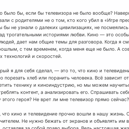
то было бы, если бы телевизора не было вообще? Навер
вали с родителями не о том, кто кого убил в «Игре пре
мы бы не узнали о далеких цивилизациях, не посмеялис
над трогательными историями любви. Кино — это особы
людей, дает нам общие темы для разговора. Когда я с
рошлым, с тем временем, когда меня еще не было. А с
х технологий и скоростей.
рый я для себя сделал, — это то, что кино и телевиден
 порезать хлеб или поранить человека. Всё зависит от 
етить технику и киноиндустрию, но мы можем научитьс
реблять контент, а анализировать его. Спрашивать себ
у этого героя? Не врет ли мне телевизор прямо сейчас?
, что кино и телевидение прочно вошли в нашу жизнь. 
чителем. Не нужно бежать от экранов и объявлять им 
 оставляя за собой право выбора. Ведь настоящая жизнь