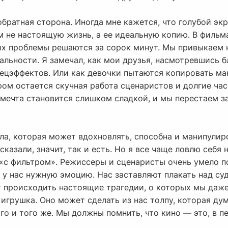
братная сторона. Иногда мне кажется, что голубой экра
 не настоящую жизнь, а ее идеальную копию. В фильма
 их проблемы решаются за сорок минут. Мы привыкаем 
альности. Я замечал, как мои друзья, насмотревшись б
спецэффектов. Или как девочки пытаются копировать м
дром остается скучная работа сценаристов и долгие ча
а мечта становится слишком сладкой, и мы перестаем 
ла, которая может вдохновлять, способна и манипулир
сказали, значит, так и есть. Но я все чаще ловлю себя
«с фильтром». Режиссеры и сценаристы очень умело по
 у нас нужную эмоцию. Нас заставляют плакать над су
 происходить настоящие трагедии, о которых мы даже 
игрушка. Оно может сделать из нас толпу, которая ду
го и того же. Мы должны помнить, что кино — это, в пе