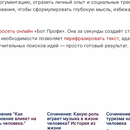
ргументацию, отразить личный опыт и социальные тре
овения, чтобы сформулировать глубокую мысль, избежа
росеть онлайн
«Бот Профи». Она за секунды создаёт с
и необходимости позволяет
перефразировать текст
, ад
учительных поисков идей — просто готовый результат.
нение "Как
Сочинение: Какую роль
Сочинение
оение влияет на
играет музыка в жизни
туризма н
 человека."
человека? История из
человека
жизни