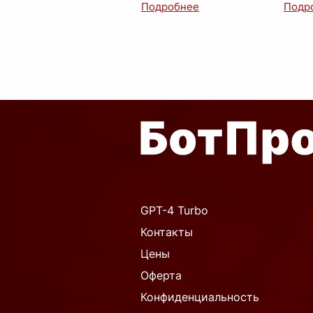
просто скрепленные листы
главн
бумаги с напечатанным
револ
текстом. Это порта
...
стали
GPT-4 Turbo
Контакты
Цены
Оферта
Конфиденциальность