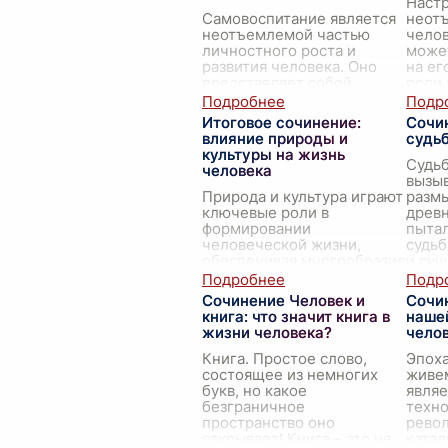
Настр
Самовоспитание является
неот
неотъемлемой частью
челов
личностного роста и
может
развития человека. Оно
на ег
представляет собой
роли 
процесс сознательного
ведь 
формирования своей
всех 
Итоговое сочинение:
Сочи
личности, навыков и
влияние природы и
судь
моральных кач
...
культуры на жизнь
Судьб
человека
вызы
Природа и культура играют
размы
ключевые роли в
древ
формировании
пытал
человеческой жизни,
судьб
обеспечивая многообразие
и сущ
впечатлений и форм жизни.
вообщ
Эти два феномена
трад
Сочинение Человек и
Сочи
действуют как
книга: что значит книга в
нашей
могущественные силы,
жизни человека?
чело
вл
...
Книга. Простое слово,
Эпоха
состоящее из немногих
живе
букв, но какое
являе
безграничное
техн
пространство оно
рево
открывает! Книга – это не
катал