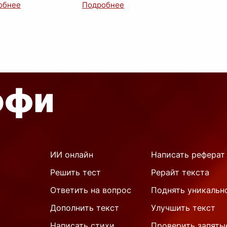
ых двигателей этой
формируются основные
юции, безусловно,
черты характера,
...
 роботы. От просте
...
ИИ онлайн
Написать реферат
Решить тест
Рерайт текста
Ответить на вопрос
Поднять уникальн
Дополнить текст
Улучшить текст
Написать стихи
Проверить запяты