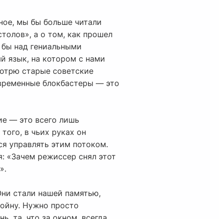
ное, мы бы больше читали
столов», а о том, как прошел
ь бы над гениальными
й язык, на котором с нами
мотрю старые советские
овременные блокбастеры — это
ие — это всего лишь
того, в чьих руках он
я управлять этим потоком.
я: «Зачем режиссер снял этот
».
Они стали нашей памятью,
войну. Нужно просто
, та, что за окном, всегда