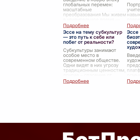
глобальных перемен:
Порт
масштабные
учите
преобразования Мы живем
навы
в удивительное время —
совр
время глобальных перемен
Совр
и масштабных
это б
Эссе на тему субкультур
Эссе
преобразований, время,
перед
— это путь к себе или
биоэт
когда человечеств
...
высту
побег от реальности?
совр
наста
худо
Субкультуры занимают
особое место в
Введ
современном обществе.
худож
Одни видят в них угрозу
пред
традиционным ценностям,
плат
другие – спасение от
осмы
бесконечных штампов
разн
массовой культуры. Однако
биоэт
истинна
...
посл
науч