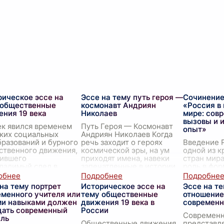
рическое эссе на
Эссе на тему путь героя —
Сочинение
 общественные
космонавт Андриян
«Россия в
ения 19 века
Николаев
мире: сов
вызовы и 
ек явился временем
Путь Героя — Космонавт
опыт»
ких социальных
Андриян Николаев Когда
разований и бурного
речь заходит о героях
Введение Р
ственного движения,
космической эры, на ум
одной из 
вившего
приходят имена, навеки
стран мира
ладимый след в
запечатленные в истории
роль в фо
ии многих стран. Это
человечества. Среди них
глобально
етие ознаменовалось
особенно выделяет
...
геополити
на тему портрет
Историческое эссе на
Эссе на т
...
ландшафта.
еменного учителя или
тему общественные
отношение
своей долг
ми навыками должен
движения 19 века в
современн
сталкивала
дать современный
России
Современн
ель
Общественные движения
представл