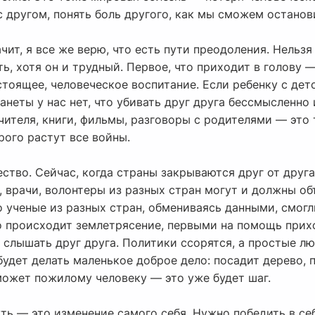
 другом, понять боль другого, как мы сможем останов
чит, я все же верю, что есть пути преодоления. Нельзя
ть, хотя он и трудный. Первое, что приходит в голову 
астоящее, человеческое воспитание. Если ребенку с дет
неты у нас нет, что убивать друг друга бессмысленно и
чителя, книги, фильмы, разговоры с родителями — это
рого растут все войны.
ство. Сейчас, когда страны закрываются друг от друга,
е, врачи, волонтеры из разных стран могут и должны об
 ученые из разных стран, обмениваясь данными, смогл
о происходит землетрясение, первыми на помощь прихо
 слышать друг друга. Политики ссорятся, а простые л
удет делать маленькое доброе дело: посадит дерево, 
может пожилому человеку — это уже будет шаг.
ть — это изменение самого себя. Нужно победить в се