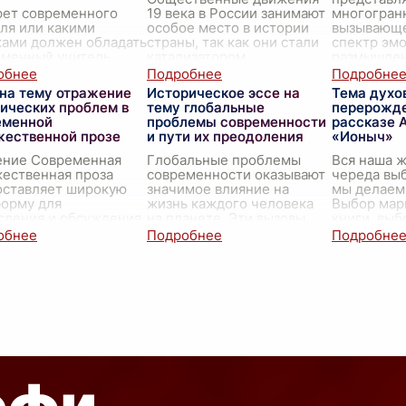
рет современного
19 века в России занимают
многогран
ля или какими
особое место в истории
вызывающ
ками должен обладать
страны, так как они стали
спектр эм
еменный учитель
катализатором
размышлен
еменный учитель —
значительных социальных,
отношение
ольше, чем просто
политических и
современн
 на тему отражение
Историческое эссе на
Тема духо
атчик знаний. Он
экономических изменений.
многослой
ических проблем в
тему глобальные
перерожде
пает в роли
Этот
...
его аспе
...
еменной
проблемы современности
рассказе А
вника
...
жественной прозе
и пути их преодоления
«Ионыч»
ение Современная
Глобальные проблемы
Вся наша ж
ественная проза
современности оказывают
череда вы
оставляет широкую
значимое влияние на
мы делаем
форму для
жизнь каждого человека
Выбор мар
сления и обсуждения
на планете. Эти вызовы
книги, выбо
ообразных
требуют немедленных
ещё это в
ических проблем. В
решений и глобального
чтобы идти
едние десятилетия
сотрудничества, чтобы
или остано
но-технический
...
сохран
...