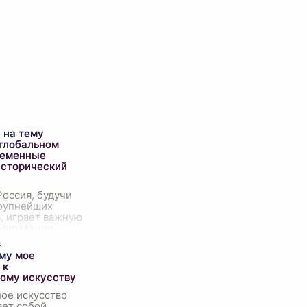
 на тему
 глобальном
ременные
исторический
оссия, будучи
крупнейших
, играет важную
рмировании
го
ческого
ему мое
 В течение
 к
ой истории она
ому искусству
сь с
...
ое искусство
яет собой