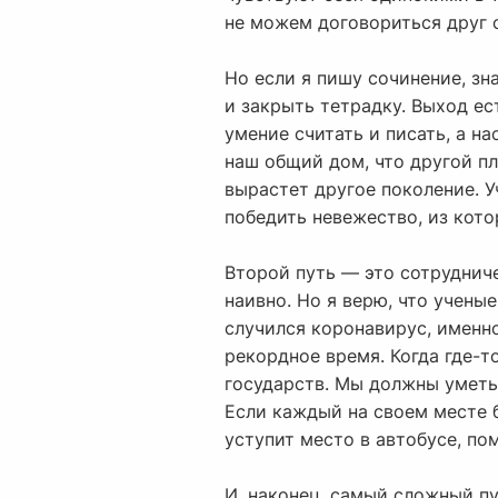
не можем договориться друг с
Но если я пишу сочинение, зна
и закрыть тетрадку. Выход ес
умение считать и писать, а н
наш общий дом, что другой пла
вырастет другое поколение. У
победить невежество, из кото
Второй путь — это сотрудниче
наивно. Но я верю, что учены
случился коронавирус, именно
рекордное время. Когда где-т
государств. Мы должны уметь
Если каждый на своем месте б
уступит место в автобусе, по
И, наконец, самый сложный пу