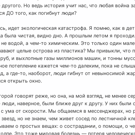
 другого. Но ведь история учит нас, что любая война 
я ДО того, как погибнут люди?
сь, идет экологическая катастрофа. Я помню, как в д
да была чистая, видно дно. А прошлым летом я проход
о не водой, а чем-то химическим. Это только один мале
лавают целые острова из пластика? Мы привыкли, что п
труб, и выхлопные газы миллионов машин, и тонны мус
ное потепление кажется чем-то далеким, пока не слыши
, а где-то, наоборот, люди гибнут от невыносимой жа
ся открыть окно.
орой говорят реже, но она, на мой взгляд, не менее се
 люди, наверное, были ближе друг к другу. У них были 
с ума от скорости. Мы общаемся в мессенджерах, но р
звезд, но не знаем, чем живет сосед по лестничной кле
ываем о простых вещах: о сострадании, о помощи, о ч
олпе. Это тоже мировая болезнь — потеря человеческо