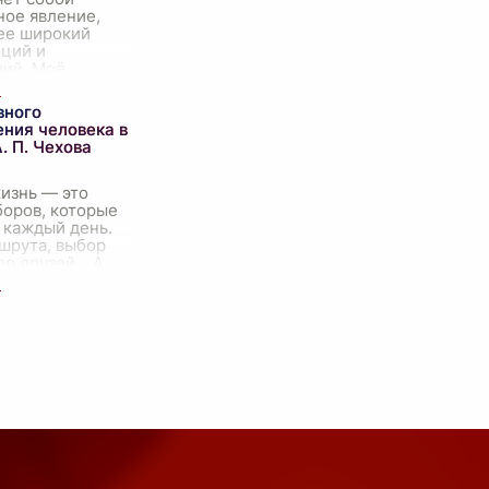
ное явление,
ее широкий
оций и
ий. Моё
 к
ому искусству
вного
но, и каждый
ния человека в
. П. Чехова
изнь — это
боров, которые
 каждый день.
шрута, выбор
р друзей... А
ыбор между тем,
 вперёд и расти,
вит
...