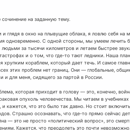
 сочинение на заданную тему.
и и глядя в окно на плывущие облака, я ловлю себя на 
мя одновременно. С одной стороны, мы умеем лечить б
 людьми за тысячи километров и летаем быстрее звук
тастрофах и о том, что где-то тают ледники. Наша пла
ся хрупким кораблем, который дает течь. И самое главн
всех этих проблем нет границ. Они — глобальные, общие
и и для меня, сидящего за партой в России.
лема, которая приходит в голову — это, конечно, войн
 раковая опухоль человечества. Мы читаем в учебника
 и кажется, что это было так давно. Но стоит включи
ов. Страшно осознавать, что где-то прямо сейчас дет
йна — это не просто «политический вопрос», это смерт
ниям. Кажется, что преодолеть это почти невозможно,