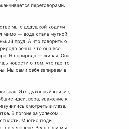
заканчивается переговорами.
етстве мы с дедушкой ходили
ил мимо — вода стала мутной,
нький пруд. А что говорить о
рирода вечна, что она все
ора. Но природа — живая. Она
шь новости о том, что где-то
ры. Мы сами себя запираем в
рьезная. Это духовный кризис,
общие идеи, вера, уважение к
азучились смотреть в глаза.
тке. В погоне за успехом,
естности. Многие люди
го в человеке. Ведь если мы