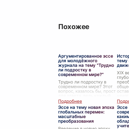
Похожее
Аргументированное эссе
Исто
для молодёжного
тему
журнала на тему "Трудно
движ
ли подростку в
XIX в
современном мире?"
глубо
Трудно ли подростку в
преоб
современном мире? Этот
обще
вопрос, казалось бы, прост
оста
для ответа, ведь каждый
неизг
взрослый был когда-то
истор
подростком. Однако, с
стол
Эссе на тему новая эпоха
Эссе 
каждым новым
не то
глобальных перемен:
совр
поколением молодые
масштабные
каки
люди ста
...
преобразования
обла
учит
Введение в новую эпоху