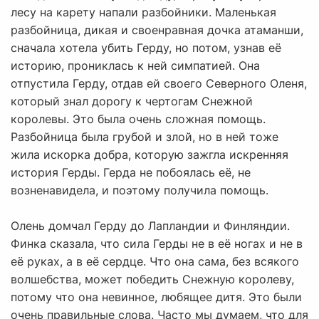
лесу на карету напали разбойники. Маленькая
разбойница, дикая и своенравная дочка атаманши,
сначала хотела убить Герду, но потом, узнав её
историю, прониклась к ней симпатией. Она
отпустила Герду, отдав ей своего Северного Оленя,
который знал дорогу к чертогам Снежной
королевы. Это была очень сложная помощь.
Разбойница была грубой и злой, но в ней тоже
жила искорка добра, которую зажгла искренняя
история Герды. Герда не побоялась её, не
возненавидела, и поэтому получила помощь.
Олень домчал Герду до Лапландии и Финляндии.
Финка сказала, что сила Герды не в её ногах и не в
её руках, а в её сердце. Что она сама, без всякого
волшебства, может победить Снежную королеву,
потому что она невинное, любящее дитя. Это были
очень правильные слова. Часто мы думаем, что для