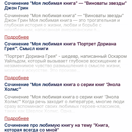
Сочинение "Моя любимая книга" — "Виноваты звезды"
Джон Грин
Сочинение "Моя любимая книга" — "Виноваты звезды"
Джон Грин Моя любимая книга — это трогательная и
глубокая история о жизни, любви и борьбе с
неизбежным, написанная американским п
...
Сочинение "Моя любимая книга 'Портрет Дориана
Грея'". Смысл книги
"Портрет Дориана Грея" - шедевр, написанный Оскаром
Уайльдом, который вызывает глубокое восхищение и
незаменимое чувство размышления о смысле жизни,
морали и искусстве. Это произве
...
Сочинение "Моя любимая книга о серии книг 'Энола
Холмс'"
Сочинение "Моя любимая книга о серии книг 'Энола
Холмс'" Когда речь заходит о литературе, многие люди
сразу вспоминают своих любимых героев-классиков,
таких как Шерлок Холмс. Одна
...
Сочинение про любимую книгу на тему "Книга,
которая всегда со мной"