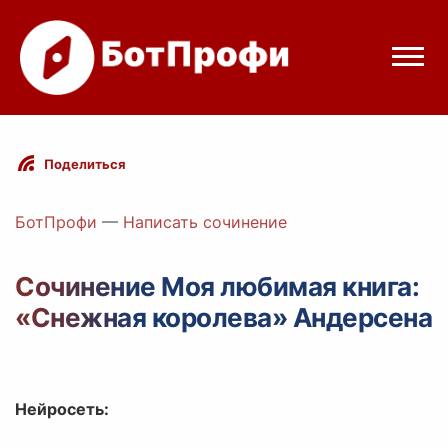
Режимы бота
Поделиться
Цены
БотПрофи
—
Написать сочинение
Вход
Сочинение Моя любимая книга:
«Снежная королева» Андерсена
Telegram
Вход с Telegram
Нейросеть: