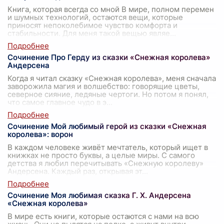
Книга, которая всегда со мной В мире, полном перемен
и шумных технологий, остаются вещи, которые
приносят непоколебимое чувство комфорта и
стабильности. Для меня такой вещью являе
...
Сочинение Про Герду из сказки «Снежная королева»
Андерсена
Когда я читал сказку «Снежная королева», меня сначала
заворожила магия и волшебство: говорящие цветы,
северное сияние, ледяные чертоги. Но потом я понял,
что самое главное чудо в э
...
Сочинение Мой любимый герой из сказки «Снежная
королева»: ворон
В каждом человеке живёт мечтатель, который ищет в
книжках не просто буквы, а целые миры. С самого
детства я любил перечитывать «Снежную королеву»
Андерсена. Каждый раз, открывая эт
...
Сочинение Моя любимая сказка Г. Х. Андерсена
«Снежная королева»
В мире есть книги, которые остаются с нами на всю