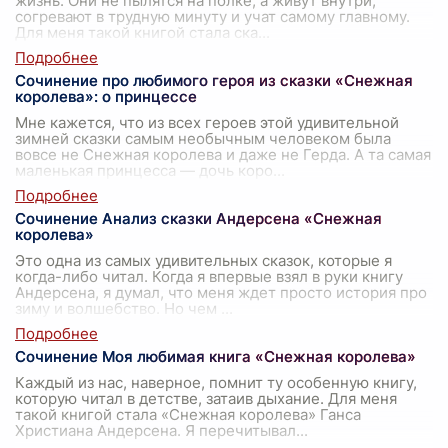
жизнь. Они не пылятся на полке, а живут внутри,
согревают в трудную минуту и учат самому главному.
Для меня такой книгой стала ска
...
Сочинение про любимого героя из сказки «Снежная
королева»: о принцессе
Мне кажется, что из всех героев этой удивительной
зимней сказки самым необычным человеком была
вовсе не Снежная королева и даже не Герда. А та самая
маленькая принцесса — дочь коро
...
Сочинение Анализ сказки Андерсена «Снежная
королева»
Это одна из самых удивительных сказок, которые я
когда-либо читал. Когда я впервые взял в руки книгу
Андерсена, я думал, что меня ждет просто история про
зиму и волшебство. Но чем
...
Сочинение Моя любимая книга «Снежная королева»
Каждый из нас, наверное, помнит ту особенную книгу,
которую читал в детстве, затаив дыхание. Для меня
такой книгой стала «Снежная королева» Ганса
Христиана Андерсена. Я перечитывал
...