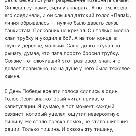
раз в месяц получал разрешение позвонить семье.
Он ждал сутками, сидя у аппарата. А потом, когда
его соединяли, и он слышал детский голос «Папа!»,
линия обрывалась — нужно было давать связь
танкистам. Полковник не кричал. Он только молча
клал трубку и уходил в бой. А на том конце, в
глухой деревне, мальчик Саша долго стучал по
рычагу, думая, что папа просто бросил трубку.
Связист, отключивший этот разговор, знал, что
делает правильно, но на душе у него было тяжелее
камня.
В День Победы все эти голоса слились в один.
Голос Левитана, который читал приказ о
капитуляции. Я думаю, в тот момент каждый
связист, который уцелел, ощутил невероятную
тишину. Не стало треска помех, не стало шипения
рации. Только тишина. И сквозь эту тишину,