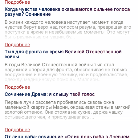
Когда чувства человека оказываются сильнее голоса
разума? Сочинение
В жизни каждого человека наступает момент, когда
чувства берут верх над голосом разума, превращая его
поступки в яркие и незабываемые моменты. Это могут
быть различные ситуации, бу
...
Тыл для фронта во время Великой Отечественной
войны
В годы Великой Отечественной войны тыл стал
надежной опорой для фронта, обеспечивая не только
вооружение и военную технику, но и продовольствие,
одежду, медицинскую помощь. Миллион
...
Сочинение Драма: я слышу твой голос
Первые лучи рассвета пробивались сквозь окна
маленькой квартиры Марии, окрашивая стены в мягкий
золотой оттенок. Она стояла на кухне, держа чашку
остывающего чая, и прислушивалась
...
От лица раба: сочинение «Один день раба в Древнем