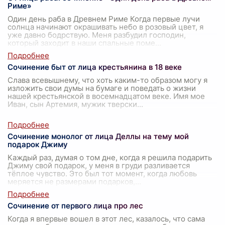
Риме»
Один день раба в Древнем Риме Когда первые лучи
солнца начинают окрашивать небо в розовый цвет, я
уже давно бодрствую. Меня разбудил господин,
который заходит в наши спальные поме
...
Сочинение быт от лица крестьянина в 18 веке
Слава всевышнему, что хоть каким-то образом могу я
изложить свои думы на бумаге и поведать о жизни
нашей крестьянской в восемнадцатом веке. Имя мое
Иван, сын Артемия, мужик тверски
...
Сочинение монолог от лица Деллы на тему мой
подарок Джиму
Каждый раз, думая о том дне, когда я решила подарить
Джиму свой подарок, у меня в груди разливается
тёплое чувство. Это был тот момент, когда любовь
меряется не размерами подарков,
...
Сочинение от первого лица про лес
Когда я впервые вошел в этот лес, казалось, что сама