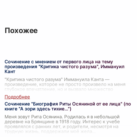
Похожее
Сочинение с мнением от первого лица на тему
произведения "Критика чистого разума", Иммануил
Кант
"Критика чистого разума" Иммануила Канта —
произведение, которое не просто произвело на меня
глубокое впечатление, но и вызвало множество
размышлений о сущности человеческого позна
...
Сочинение "Биография Риты Осяниной от ее лица" (по
книге "А зори здесь тихие...")
Меня зовут Рита Осянина. Родилась я в небольшой
деревне на Брянщине в 1918 году. Интерес к учебе
проявлялся с ранних лет, и родители, несмотря на
трудную жизнь, поддержали моё жела
...