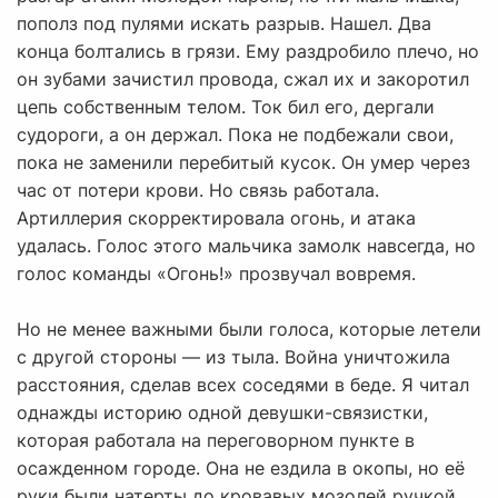
пополз под пулями искать разрыв. Нашел. Два
конца болтались в грязи. Ему раздробило плечо, но
он зубами зачистил провода, сжал их и закоротил
цепь собственным телом. Ток бил его, дергали
судороги, а он держал. Пока не подбежали свои,
пока не заменили перебитый кусок. Он умер через
час от потери крови. Но связь работала.
Артиллерия скорректировала огонь, и атака
удалась. Голос этого мальчика замолк навсегда, но
голос команды «Огонь!» прозвучал вовремя.
Но не менее важными были голоса, которые летели
с другой стороны — из тыла. Война уничтожила
расстояния, сделав всех соседями в беде. Я читал
однажды историю одной девушки-связистки,
которая работала на переговорном пункте в
осажденном городе. Она не ездила в окопы, но её
руки были натерты до кровавых мозолей ручкой