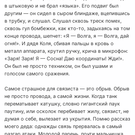
в штыковую и не брал «языка». Его подвиг был
другим — он сидел в сыром блиндаже, вцепившись
в трубку, и слушал. Слушал сквозь треск помех,
сквозь гул бомбежки, как кто-то, задыхаясь на том
конце провода, шепчет: «Я — Волга, я — Волга, дай
огня!». И дядя Коля, сбивая пальцы в кровь о
металл аппарата, крутил ручку, крича в микрофон:
«Заря! Заря! Я — Сосна! Даю координаты! Жди!».
Он был не просто техником, он был ушами и
голосом самого сражения.
Самое страшное для связиста — это обрыв. Обрыв
не просто провода, а самой жизни. Когда танк
перематывает катушку, словно гигантский паук
паутину, или осколок перебивает жилу, связист, не
думая о себе, вылезает из укрытия. Помню рассказ
моего деда: однажды связь прервалась в самый
разгар атаки. Молодой парень, почти мальчишка,