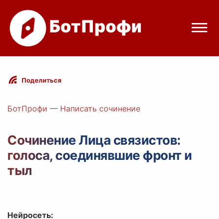
Режимы бота
Поделиться
Цены
БотПрофи
—
Написать сочинение
Вход
Сочинение Лица связистов:
голоса, соединявшие фронт и
elegram
Вход с Telegram
тыл
Нейросеть: