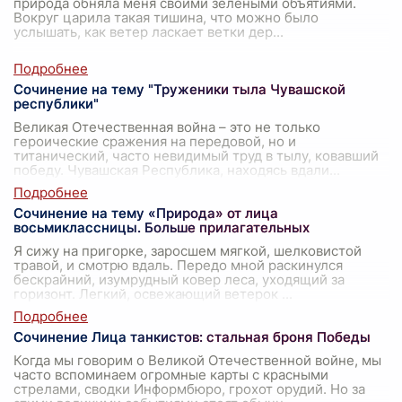
природа обняла меня своими зелеными объятиями.
Вокруг царила такая тишина, что можно было
услышать, как ветер ласкает ветки дер
...
Сочинение на тему "Труженики тыла Чувашской
республики"
Великая Отечественная война – это не только
героические сражения на передовой, но и
титанический, часто невидимый труд в тылу, ковавший
победу. Чувашская Республика, находясь вдали
...
Сочинение на тему «Природа» от лица
восьмиклассницы. Больше прилагательных
Я сижу на пригорке, заросшем мягкой, шелковистой
травой, и смотрю вдаль. Передо мной раскинулся
бескрайний, изумрудный ковер леса, уходящий за
горизонт. Легкий, освежающий ветерок
...
Сочинение Лица танкистов: стальная броня Победы
Когда мы говорим о Великой Отечественной войне, мы
часто вспоминаем огромные карты с красными
стрелами, сводки Информбюро, грохот орудий. Но за