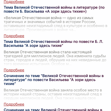
Тема Великой Отечественной войны в литературе (по
повести Б. Васильева «А зори здесь тихие»)
«Великая Отечественная война — одно из самых
трагичных и значимых событий в истории России,
оставившее неизгладимый след в культуре и особенно в
литературе. Произведения о войне ча
...
Тема Великой Отечественной войны по повести Б. Л.
Васильева "А зори здесь тихие"
Великая Отечественная война стала настоящей
трагедией для миллионов людей. Она изменила судьбы
стран, городов и людей, обрушив на них невиданные до
того времени испытания. Особое м
...
Сочинение по теме "Великой Отечественной войны в
литературе" по повести Васильева "А зори здесь
тихие"
Великая Отечественная война заняла особое место в
истории нашей страны, оставив неизгладимый след в
сердцах миллионов людей. Она также нашла свое
отражение в литературе, став источ
...
Сочинение на тему Великой Отечественной войны в