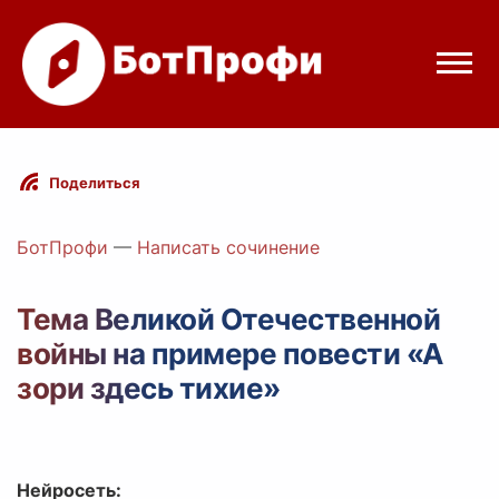
Режимы бота
Поделиться
Цены
БотПрофи
—
Написать сочинение
Вход
Тема Великой Отечественной
войны на примере повести «А
Telegram
Вход с Telegram
зори здесь тихие»
Нейросеть: