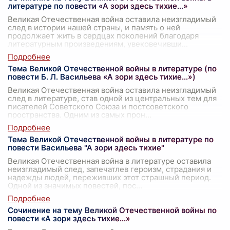
литературе по повести «А зори здесь тихие…»
Великая Отечественная война оставила неизгладимый
след в истории нашей страны, и память о ней
продолжает жить в сердцах поколений благодаря
литературным произведениям, увековечивши
...
Тема Великой Отечественной войны в литературе (по
повести Б. Л. Васильева «А зори здесь тихие…»)
Великая Отечественная война оставила неизгладимый
след в литературе, став одной из центральных тем для
писателей Советского Союза и постсоветского
пространства. Одним из самых прон
...
Тема Великой Отечественной войны в литературе по
повести Васильева "А зори здесь тихие"
Великая Отечественная война в литературе оставила
неизгладимый след, запечатлев героизм, страдания и
надежды людей, переживших этот страшный период.
Одной из значимых повестей, пос
...
Сочинение на тему Великой Отечественной войны по
повести «А зори здесь тихие…»