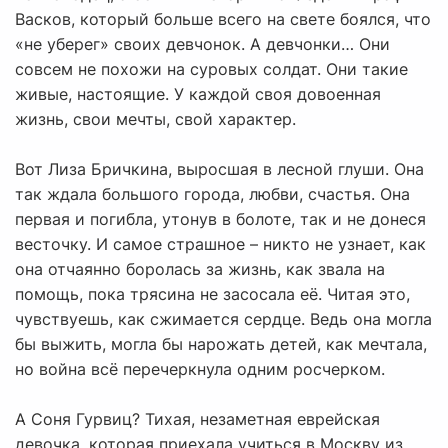
Васков, который больше всего на свете боялся, что
«не уберег» своих девчонок. А девчонки… Они
совсем не похожи на суровых солдат. Они такие
живые, настоящие. У каждой своя довоенная
жизнь, свои мечты, свой характер.
Вот Лиза Бричкина, выросшая в лесной глуши. Она
так ждала большого города, любви, счастья. Она
первая и погибла, утонув в болоте, так и не донеся
весточку. И самое страшное – никто не узнает, как
она отчаянно боролась за жизнь, как звала на
помощь, пока трясина не засосала её. Читая это,
чувствуешь, как сжимается сердце. Ведь она могла
бы выжить, могла бы нарожать детей, как мечтала,
но война всё перечеркнула одним росчерком.
А Соня Гурвиц? Тихая, незаметная еврейская
девочка, которая приехала учиться в Москву из