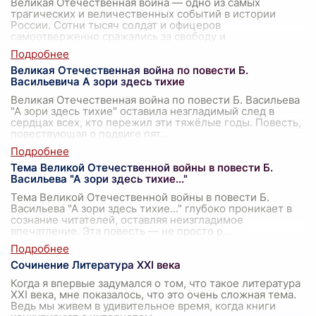
Великая Отечественная война — одно из самых
трагических и величественных событий в истории
России. Сотни тысяч солдат и офицеров
самоотверженно сражались за свободу и
независимость
...
Великая Отечественная война по повести Б.
Васильевича А зори здесь тихие
Великая Отечественная война по повести Б. Васильева
"А зори здесь тихие" оставила незгладимый след в
сердцах всех, кто пережил эти тяжёлые годы. Повесть,
повествующая о подвиге пят
...
Тема Великой Отечественной войны в повести Б.
Васильева "А зори здесь тихие..."
Тема Великой Отечественной войны в повести Б.
Васильева "А зори здесь тихие..." глубоко проникает в
сознание читателей, оставляя неизгладимое
впечатление. Эта повесть — не просто р
...
Сочинение Литература XXI века
Когда я впервые задумался о том, что такое литература
XXI века, мне показалось, что это очень сложная тема.
Ведь мы живем в удивительное время, когда книги