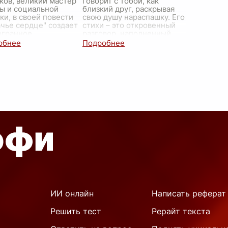
ков, великий мастер
говорит с тобой, как
ы и социальной
близкий друг, раскрывая
ки, в своей повести
свою душу нараспашку. Его
чье сердце" создает
стихи – это откровенный
огранное
разговор, наполненный
ведение, которое
любовью, тоской,
имает целый пласт
радостью и разочаро
...
ых и актуальных
лем
...
ИИ онлайн
Написать реферат
Решить тест
Рерайт текста