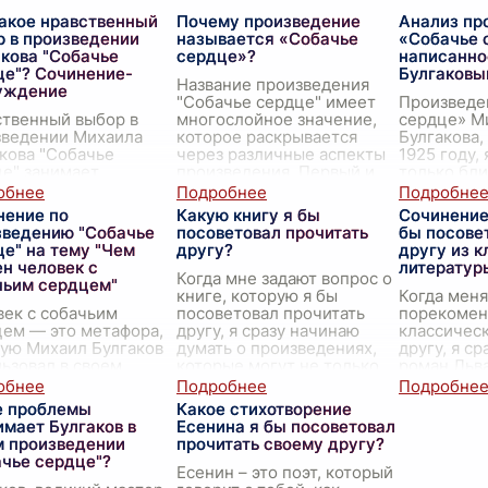
такое нравственный
Почему произведение
Анализ пр
р в произведении
называется «Собачье
«Собачье 
кова "Собачье
сердце»?
написанное
це"? Сочинение-
Булгаковы
Название произведения
уждение
"Собачье сердце" имеет
Произведе
ственный выбор в
многослойное значение,
сердце» М
зведении Михаила
которое раскрывается
Булгакова,
кова "Собачье
через различные аспекты
1925 году,
е" занимает
произведения. Первый и
только бл
альное место и
наиболее очевидный
сатирой н
ывается через
уровень связан с
политичес
нение по
Какую книгу я бы
Сочинение
востояние героев, их
сюжетом:
...
начала XX 
зведению "Собачье
посоветовал прочитать
бы посове
пки и философские
глубоким 
е" на тему "Чем
другу?
другу из 
ышления. Г
...
н человек с
литератур
Когда мне задают вопрос о
чьим сердцем"
книге, которую я бы
Когда меня
ек с собачьим
посоветовал прочитать
порекоменд
ем — это метафора,
другу, я сразу начинаю
классичес
ую Михаил Булгаков
думать о произведениях,
другу, я с
ьзовал в своем
которые могут не только
роман Льв
зведении «Собачье
увлечь, но и оставить
Толстого "
е», чтобы пролить
глубокий след в душ
...
Эта книга 
е проблемы
Какое стихотворение
на тёмные углы
мастерски
мает Булгаков в
Есенина я бы посоветовал
веческой природы и
м произведении
прочитать своему другу?
н
...
ачье сердце"?
Есенин – это поэт, который