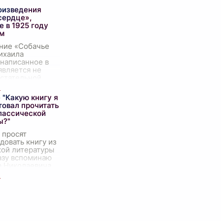
оизведения
сердце»,
 в 1925 году
м
ние «Собачье
ихаила
 написанное в
 является не
истательной
а общественно-
кую жизнь
 "Какую книгу я
века, но и
товал прочитать
фи
...
классической
ы?"
 просят
овать книгу из
кой литературы
разу вспоминаю
а Николаевича
Анна Каренина".
— не просто
 изложен
...