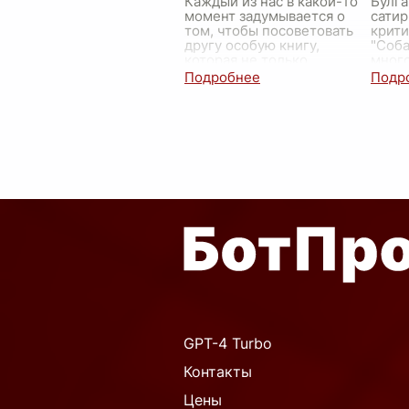
Каждый из нас в какой-то
Булга
момент задумывается о
сатир
том, чтобы посоветовать
крити
другу особую книгу,
"Соба
которая не только
мног
оставила бы след в его
произ
душе, но и, возможно,
подн
изменила бы его
сложн
представле
...
проб
GPT-4 Turbo
Контакты
Цены