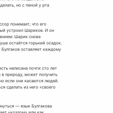
делать, но с пеной у рта
сор понимает, что его
рый устроил Шариков. И он
чением: Шарик снова
уше остаётся горький осадок.
с Булгаков оставляет каждому
есть написана почти сто лет
 в природу, может получить
но если они касаются людей.
ся сделать из него «своего
бнуться — язык Булгакова
гает «козлом» или как