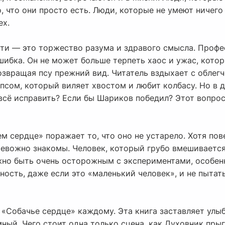
, что они просто есть. Люди, которые не умеют ничего 
ех.
ти — это торжество разума и здравого смысла. Профес
ибка. Он не может больше терпеть хаос и ужас, кото
озвращая псу прежний вид. Читатель вздыхает с облег
сом, который виляет хвостом и любит колбасу. Но в д
 всё исправить? Если бы Шариков победил? Этот вопро
м сердце» поражает то, что оно не устарело. Хотя пов
ревожно знакомы. Человек, который грубо вмешивается
ужно быть очень осторожным с экспериментами, особен
ность, даже если это «маленький человек», и не пытать
 «Собачье сердце» каждому. Эта книга заставляет улы
ный. Чего стоит одна только сцена, как Духовник пры