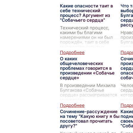
Какие опасности таит в
Что 
себе технический
выбо
процесс? Аргумент из
Булга
"Собачьего сердца"
серд
расс
Технический процесс,
какими бы благими
Нрав
намерениями он ни был
прои
порождён, таит в себе
Булга
множество скрытых
сердц
опасностей, порой
центр
непредсказуемых и
раскр
О каких
Сочи
разрушительных.
проти
общечеловеческих
прои
Замечательный пример
посту
проблемах говорится в
сердц
этого
...
разм
произведении «Собачье
опасе
сердце»
соба
В произведении Михаила
Челов
Булгакова «Собачье
сердц
сердце» рассматривается
котор
множество
испол
общечеловеческих
прои
проблем, которые
сердц
Сочинение-рассуждение
Каки
остаются актуальными и в
свет 
на тему "Какую книгу я бы
подни
наше время. Одна из
чело
посоветовал прочитать
свое
центральных тем –
опас
другу?"
"Соб
проблем
...