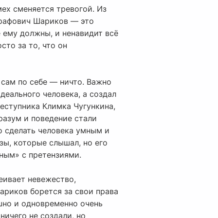
мех сменяется тревогой. Из
графович Шариков — это
ё ему должны, и ненавидит всё
сто за то, что он
 сам по себе — ничто. Важно
деального человека, а создал
еступника Климка Чугункина,
разум и поведение стали
о сделать человека умным и
зы, которые слышал, но его
ным» с претензиями.
меивает невежество,
Шариков борется за свои права
ешно и одновременно очень
ничего не создали, но