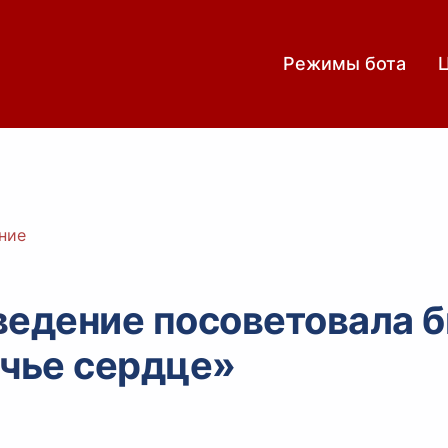
Режимы бота
ние
ведение посоветовала б
ачье сердце»