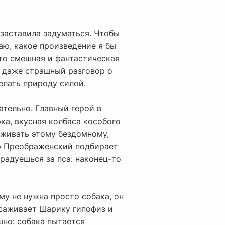
 заставила задуматься. Чтобы
аю, какое произведение я бы
это смешная и фантастическая
и даже страшный разговор о
делать природу силой.
ательно. Главный герой в
ка, вкусная колбаса «особого
еживать этому бездомному,
ор Преображенский подбирает
 радуешься за пса: наконец-то
му не нужна просто собака, он
есаживает Шарику гипофиз и
шно: собака пытается