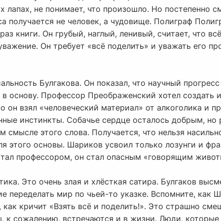
их лапах, не понимает, что произошло. Но постепенно с
са получается не человек, а чудовище. Полиграф Поли
аз книги. Он грубый, наглый, ленивый, считает, что вс
уважение. Он требует «всё поделить» и уважать его про
иальность Булгакова. Он показал, что научный прогресс
 в основу. Профессор Преображенский хотел создать и
 он взял «человеческий материал» от алкоголика и пр
нные инстинкты. Собачье сердце осталось добрым, но 
 смысле этого слова. Получается, что нельзя насильн
для этого основы. Шариков усвоил только лозунги и фра
 стал профессором, он стал опасным «говорящим живот
тика. Это очень злая и хлёсткая сатира. Булгаков выс
е переделать мир по чьей-то указке. Вспомните, как 
, как кричит «Взять всё и поделить!». Это страшно см
, к сожалению, встречаются и в жизни. Люди, которые 