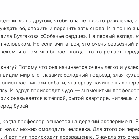
поделиться с другом, чтобы она не просто развлекла, а
уждать её, спорить и перечитывать снова. И я точно зн
аила Булгакова «Собачье сердце». На первый взгляд, 
л человеком. Но если вчитаться, это очень серьёзный 
веком, и о том, что бывает, когда кто-то решает пере
книгу? Потому что она начинается очень легко и увлек
 видим мир его глазами: холодный подъезд, злая кухар
о описывает мысли собаки, что сразу начинаешь сопер
псу. И вдруг происходит чудо — знаменитый професс
Шарик оказывается в тёплой, сытой квартире. Читаешь и
перед бурей.
 когда профессор решается на дерзкий эксперимент. Е
ью науки можно омолодить человека. Для этого он пер
. И вот тут происходит превращение. Сначала это сме