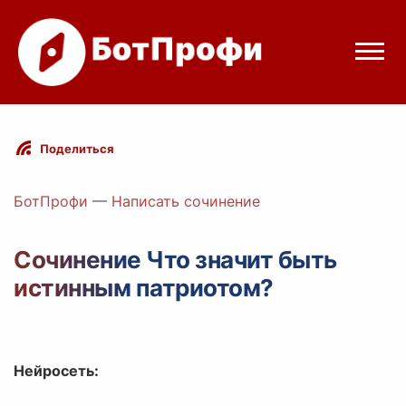
Режимы бота
Поделиться
Цены
БотПрофи
—
Написать сочинение
Вход
Сочинение Что значит быть
истинным патриотом?
Telegram
Вход с Telegram
Нейросеть: