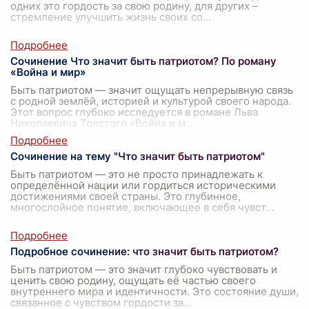
одних это гордость за свою родину, для других –
стремление улучшить жизнь своих со
...
Сочинение Что значит быть патриотом? По роману
«Война и мир»
Быть патриотом — значит ощущать непрерывную связь
с родной землёй, историей и культурой своего народа.
Этот вопрос глубоко исследуется в романе Льва
Николаевича Толстого «Война и м
...
Сочинение на тему "Что значит быть патриотом"
Быть патриотом — это не просто принадлежать к
определённой нации или гордиться историческими
достижениями своей страны. Это глубинное,
многослойное понятие, включающее в себя чувст
...
Подробное сочинение: что значит быть патриотом?
Быть патриотом — это значит глубоко чувствовать и
ценить свою родину, ощущать её частью своего
внутреннего мира и идентичности. Это состояние души,
связанное с чувством гордости за
...