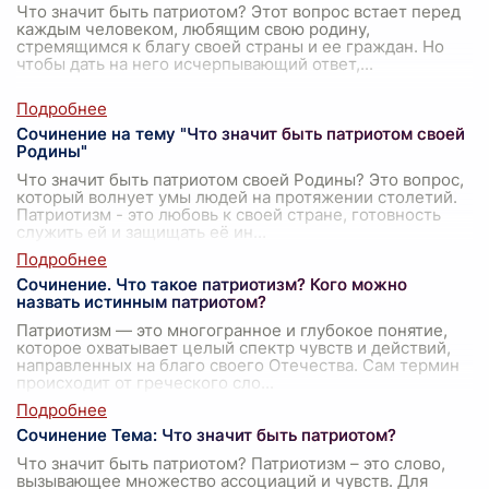
Что значит быть патриотом? Этот вопрос встает перед
каждым человеком, любящим свою родину,
стремящимся к благу своей страны и ее граждан. Но
чтобы дать на него исчерпывающий ответ,
...
Сочинение на тему "Что значит быть патриотом своей
Родины"
Что значит быть патриотом своей Родины? Это вопрос,
который волнует умы людей на протяжении столетий.
Патриотизм - это любовь к своей стране, готовность
служить ей и защищать её ин
...
Сочинение. Что такое патриотизм? Кого можно
назвать истинным патриотом?
Патриотизм — это многогранное и глубокое понятие,
которое охватывает целый спектр чувств и действий,
направленных на благо своего Отечества. Сам термин
происходит от греческого сло
...
Сочинение Тема: Что значит быть патриотом?
Что значит быть патриотом? Патриотизм – это слово,
вызывающее множество ассоциаций и чувств. Для