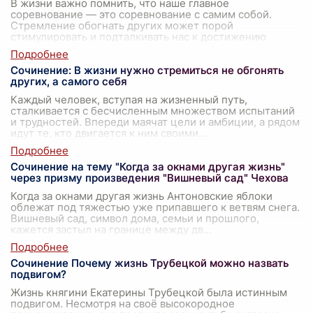
В жизни важно помнить, что наше главное
соревнование — это соревнование с самим собой.
Стремление обогнать других может порой
стимулировать и подталкивать нас к достижению
высоких
...
Сочинение: В жизни нужно стремиться не обгонять
других, а самого себя
Каждый человек, вступая на жизненный путь,
сталкивается с бесчисленным множеством испытаний
и трудностей. Впереди маячат цели и амбиции, а рядом
идут те, кто двигается к ним своими
...
Сочинение на тему "Когда за окнами другая жизнь"
через призму произведения "Вишневый сад" Чехова
Когда за окнами другая жизнь Антоновские яблоки
облежат под тяжестью уже припавшего к ветвям снега.
Вишневый сад, символ дома, семьи и прошлого,
кажется застыл на границе между дв
...
Сочинение Почему жизнь Трубецкой можно назвать
подвигом?
Жизнь княгини Екатерины Трубецкой была истинным
подвигом. Несмотря на своё высокородное