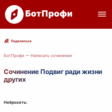
Режимы бота
Поделиться
Цены
БотПрофи
—
Написать сочинение
Вход
Сочинение Подвиг ради жизни
других
elegram
Вход с Telegram
Нейросеть: