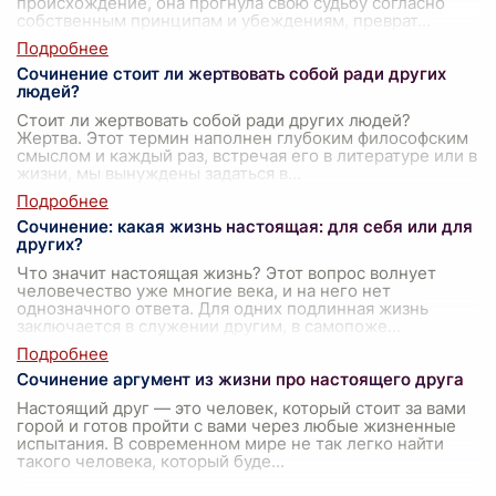
происхождение, она прогнула свою судьбу согласно
собственным принципам и убеждениям, преврат
...
Сочинение стоит ли жертвовать собой ради других
людей?
Стоит ли жертвовать собой ради других людей?
Жертва. Этот термин наполнен глубоким философским
смыслом и каждый раз, встречая его в литературе или в
жизни, мы вынуждены задаться в
...
Сочинение: какая жизнь настоящая: для себя или для
других?
Что значит настоящая жизнь? Этот вопрос волнует
человечество уже многие века, и на него нет
однозначного ответа. Для одних подлинная жизнь
заключается в служении другим, в самопоже
...
Сочинение аргумент из жизни про настоящего друга
Настоящий друг — это человек, который стоит за вами
горой и готов пройти с вами через любые жизненные
испытания. В современном мире не так легко найти
такого человека, который буде
...