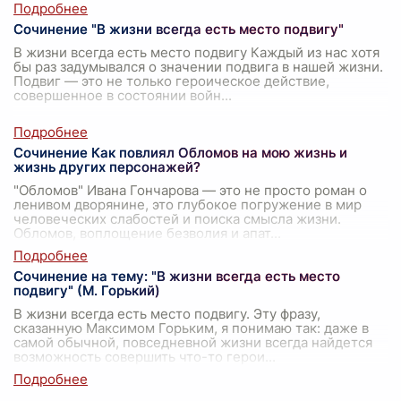
Сочинение "В жизни всегда есть место подвигу"
В жизни всегда есть место подвигу Каждый из нас хотя
бы раз задумывался о значении подвига в нашей жизни.
Подвиг — это не только героическое действие,
совершенное в состоянии войн
...
Сочинение Как повлиял Обломов на мою жизнь и
жизнь других персонажей?
"Обломов" Ивана Гончарова — это не просто роман о
ленивом дворянине, это глубокое погружение в мир
человеческих слабостей и поиска смысла жизни.
Обломов, воплощение безволия и апат
...
Сочинение на тему: "В жизни всегда есть место
подвигу" (М. Горький)
В жизни всегда есть место подвигу. Эту фразу,
сказанную Максимом Горьким, я понимаю так: даже в
самой обычной, повседневной жизни всегда найдется
возможность совершить что-то герои
...