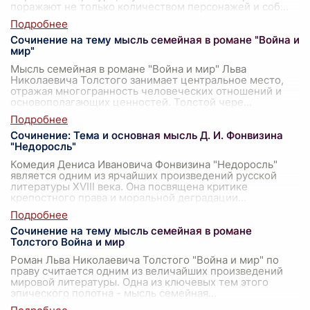
поражают не только количеством персонажей и соб
...
Сочинение на тему мысль семейная в романе "Война и
мир"
Мысль семейная в романе "Война и мир" Льва
Николаевича Толстого занимает центральное место,
отражая многогранность человеческих отношений и
основополагающих ценностей. Толстой чере
...
Сочинение: Тема и основная мысль Д. И. Фонвизина
"Недоросль"
Комедия Дениса Ивановича Фонвизина "Недоросль"
является одним из ярчайших произведений русской
литературы XVIII века. Она посвящена критике
крепостного права и моральной деградации
...
Сочинение на тему мысль семейная в романе
Толстого Война и мир
Роман Льва Николаевича Толстого "Война и мир" по
праву считается одним из величайших произведений
мировой литературы. Одна из ключевых тем этого
эпического полотна - мысль семейная
...