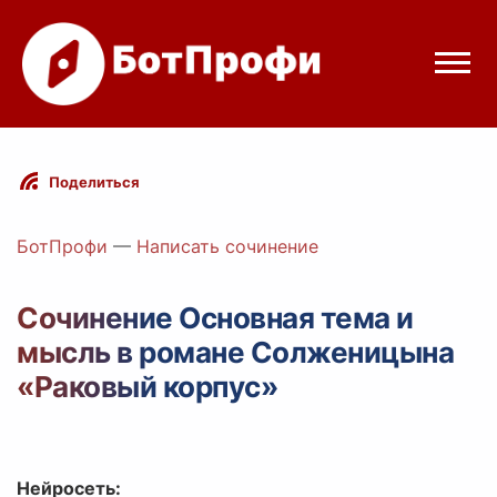
Режимы бота
Поделиться
Цены
БотПрофи
—
Написать сочинение
Вход
Сочинение Основная тема и
мысль в романе Солженицына
elegram
Вход с Telegram
«Раковый корпус»
Нейросеть: