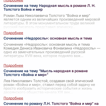
Сочинение на тему Народная мысль в романе Л. Н.
Толстого Война и мир
Роман Льва Николаевича Толстого "Война и мир"
является одним из величайших произведений мировой
литературы. В этом монументальном труде великий
русский писатель представил эпическу
...
Сочинение «Недоросль»: основная мысль и тема
Сочинение «Недоросль»: основная мысль и тема
Комедия Дениса Ивановича Фонвизина «Недоросль» —
одно из замечательных произведений русской
литературы XVIII века, которое подняло важ
...
Сочинение на тему "Мысль народная в романе
Толстого «Война и мир»"
Лев Николаевич Толстой, создавая свой эпический
роман «Война и мир», ставил перед собой задачу не
просто изобразить исторические события и жизнь
дворянского общества начала XIX век
...
Сочинение по роману Л.Н. Толстого "Война и мир" на