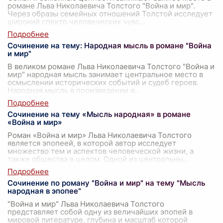
романе Льва Николаевича Толстого "Война и мир".
Через образы семейных отношений Толстой исследует
широкий спектр человеческих чувс
...
Сочинение на тему: Народная мысль в романе "Война
и мир"
В великом романе Льва Николаевича Толстого "Война и
мир" народная мысль занимает центральное место в
осмыслении исторических событий и судеб героев.
Народная мысль в произведении я
...
Сочинение на тему «Мысль народная» в романе
«Война и мир»
Роман «Война и мир» Льва Николаевича Толстого
является эпопеей, в которой автор исследует
множество тем и аспектов человеческой жизни, а
также общества в целом. Одной из центральны
...
Сочинение по роману "Война и мир" на тему "Мысль
народная в эпопее"
"Война и мир" Льва Николаевича Толстого
представляет собой одну из величайших эпопей в
мировой литературе, глубина и масштаб которой