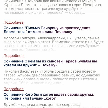
Сочинение «Печорин как лишний человек» Михаил
Юрьевич Лермонтов, создавая своего героя Печорина,
стремился показать трагическую судьбу так
называемого "лишнего человека" — образа,
...
Сочинение "Письмо Печорину из произведения
Лермонтова" от моего лица Печорину
Дорогой Григорий Александрович, Пишу тебе, сам не
зная, чего ожидаю в ответ. Возможно, ответа и не будет
вовсе, а это письмо останется лишь моим сумбурным
монологом, брошенным в б
...
Сочинение С кем бы из сыновей Тараса Бульбы вы
хотели бы дружить? Почему?
Николай Васильевич Гоголь создал в своей повести
«Тарас Бульба» два совершенно разных, но одинаково
трагичных образа сыновей главного героя: Остапа и
Андрия. Оба они росли в одинак
...
Сочинение Кого бы я хотел видеть своим другом,
Печорина или Грушницкого?
Дружба – одно из самых ценных сокровищ