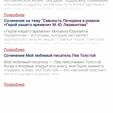
человеческой жизни. Она дарит поддержку, понимание,
утешение и радость, делая наш путь более светлым и
наполненным. Но дружба – это не просто
...
Сочинение на тему "Смелость Печорина в романе
«Герой нашего времени» М. Ю. Лермонтова"
«Герой нашего времени» Михаила Юрьевича
Лермонтова – это роман, который заставляет
задуматься о многих вещах. Главный герой, Григорий
Александрович Печорин, личность сложная и прот
...
Сочинение Мой любимый писатель Лев Толстой
Мой любимый писатель — Лев Николаевич Толстой.
Когда я впервые открыл его книгу, мне было немного
страшно: я знал, что Толстой — это «великий классик»,
что его изучают в школе, что
...