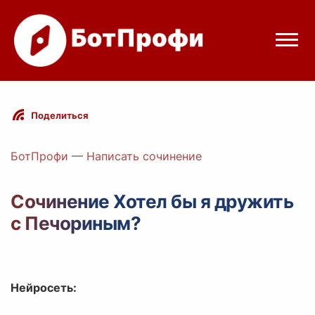
Режимы бота
Поделиться
Цены
БотПрофи
—
Написать сочинение
Вход
Сочинение Хотел бы я дружить
с Печориным?
elegram
Вход с Telegram
Нейросеть: