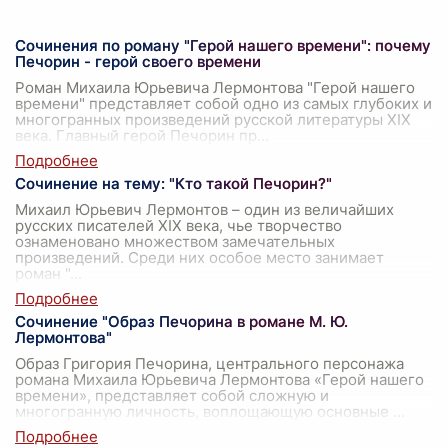
Сочинения по роману "Герой нашего времени": почему
Печорин - герой своего времени
Роман Михаила Юрьевича Лермонтова "Герой нашего
времени" представляет собой одно из самых глубоких и
многогранных произведений русской литературы XIX
века. Главный герой Печорин пр
...
Сочинение на тему: "Кто такой Печорин?"
Михаил Юрьевич Лермонтов – один из величайших
русских писателей XIX века, чье творчество
ознаменовано множеством замечательных
произведений. Среди них особое место занимает
роман "
...
Сочинение "Образ Печорина в романе М. Ю.
Лермонтова"
Образ Григория Печорина, центрального персонажа
романа Михаила Юрьевича Лермонтова «Герой нашего
времени», представляет собой сложную и
многогранную личность, воплощающую основные
...