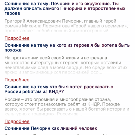
Сочинение на тему: Печорин и его окружение. Ты
должен описать самого Печорина и второстепенных
героев
Григорий Александрович Печорин, главный герой
романа Михаила Лермонтова «Герой нашего времени»,
представляет собой сложный и многогранный
персонаж. Он воплощает в себе черты лишнег
...
Сочинение на тему на кого из героев я бы хотела быть
похожа
На протяжении всей своей жизни я встречала
множество литературных героев, которые оставили
неизгладимый след в моем сердце. Но среди всех этих
ярких и запоминающихся персонажей осо
...
Сочинение на тему что бы я хотел рассказать о
России ребятам из КНДР?
Россия – это огромная и многообразная страна,
которую стоит познакомить ребят из КНДР. Прежде
всего, я хотел бы рассказать о нашей богатой истории и
культурных традициях. Россия за
...
Сочинение Печорин как лишний человек