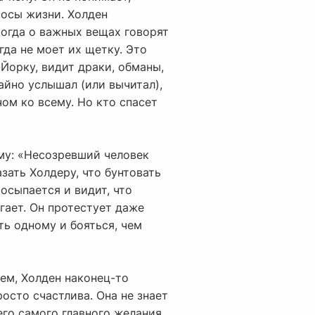
росы жизни. Холден
когда о важных вещах говорят
гда не моет их щетку. Это
-Йорку, видит драки, обманы,
айно услышал (или вычитал),
чом ко всему. Но кто спасет
ему: «Несозревший человек
зать Холдеру, что бунтовать
осыпается и видит, что
егает. Он протестует даже
ь одному и бояться, чем
дем, Холден наконец-то
осто счастлива. Она не знает
его самого главного желания