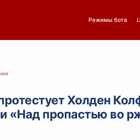
Режимы бота
ние
 протестует Холден Кол
и «Над пропастью во р