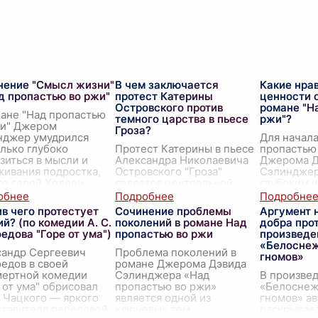
нение "Смысл жизни"
В чем заключается
Какие нра
д пропастью во ржи"
протест Катерины
ценности 
Островского против
романе "Н
ане "Над пропастью
темного царства в пьесе
ржи"?
жи" Джером
Гроза?
нджер умудрился
Для начала
лько глубоко
Протест Катерины в пьесе
пропастью
зиться в мысли и
Александра Николаевича
Джерома Д
ивания подростка,
Островского "Гроза"
Сэлинджер
го герой Холден
является центральной
глубоким 
илд стал символом
темой произведения и
произведе
рства и не
...
представляет собой
затрагива
в чего протестует
Сочинение проблемы
Аргумент 
глубокое и многослойное
нравствен
й? (по комедии А. С.
поколений в романе Над
добра прот
явление. Вопреки
Главный г
едова "Горе от ума")
пропастью во ржи
произведе
общественн
...
«Белоснеж
сандр Сергеевич
Проблема поколений в
гномов»
едов в своей
романе Джерома Дэвида
мертной комедии
Сэлинджера «Над
В произве
 от ума" обрисовал
пропастью во ржи»
«Белоснеж
 Чацкого — яркого
является одной из
гномов» а
тавителя передовой,
ключевых тем,
раскрывае