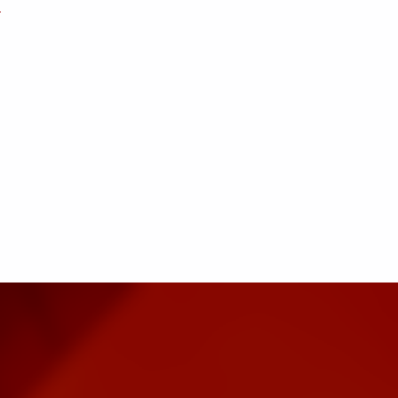
жду добром и
 образы главных
лоснежка, юная
 с чистым