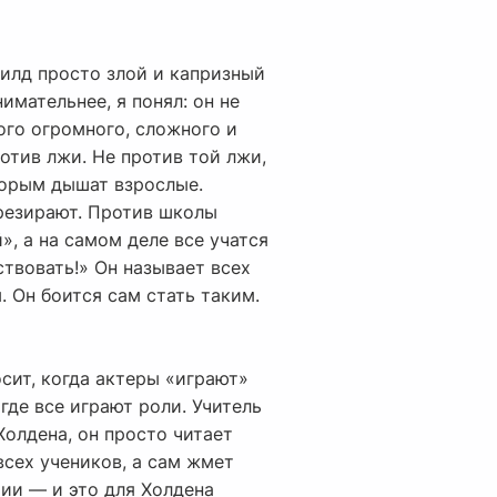
филд просто злой и капризный
имательнее, я понял: он не
того огромного, сложного и
ротив лжи. Не против той лжи,
оторым дышат взрослые.
презирают. Против школы
, а на самом деле все учатся
ствовать!» Он называет всех
. Он боится сам стать таким.
осит, когда актеры «играют»
где все играют роли. Учитель
Холдена, он просто читает
всех учеников, а сам жмет
рии — и это для Холдена