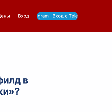
Вход с Telegram
Вход с Telegram
Цены
Вход
филд в
жи»?