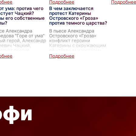
рессивной
пронизывающих сюжет и
борьбы ме
ллигенции его
диалоги персонажей.
злом через
от ума: против чего
В чем заключается
ни. Чацкий пр
...
Главный герой
героев. Бе
естует Чацкий?
протест Катерины
произведения Хо
...
принцесса
вы его собственные
Островского «Гроза»
сердц
...
лы?
против темного царства?
се Александра
В пьесе Александра
едова "Горе от ума"
Островского «Гроза»
ый герой, Александр
конфликт героини
еевич Чацкий,
Катерины с окружающим
стует против
её «тёмным царством»
елых и
проявляется в её
рвативных порядков,
страстном стремлении к
енившихся в обществе
свободе, правде и
XVIII -
...
искренности. Это внутре
...