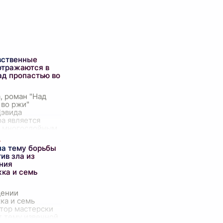
вственные
отражаются в
ад пропастью во
, роман "Над
 во ржи"
эвида
а является
и многослойным
нием, которое
ет множество
на тему борьбы
ных ценностей.
ив зла из
ер
...
ния
ка и семь
дении
ка и семь
втор мастерски
т тему извечной