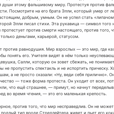
й души этому фальшивому миру. Протестуя против фал
ти. Посмотрите на его брата Элли, который умер от л
астоящим, добрым, умным. Он не успел стать «липачом»
оторой Элли писал стихи. Эта рукавица — символ того
 протестует против смерти настоящего, против того, ч
 только деньгами, карьерой, статусом.
т против равнодушия. Мир взрослых — это мир, где ка
бы понять его. Учителя видят в нём только неуспеваю
евушка, Салли, которую он зовет сбежать, не понимае
ы не пропустить спектакль и не испортить прическу. Хо
шам, а не просто сказали: «Ну, веди себя прилично». 
чество — тоже форма протеста. Он уходит от всех, пото
 или, что ещё страшнее, — примут, но начнут переделыв
ед во время чтения, — это его маленькая крепость.
рное, против того, что мир несправедлив. Он не может
 подлый тип вроде Стредлейтера живет и пьет его кока