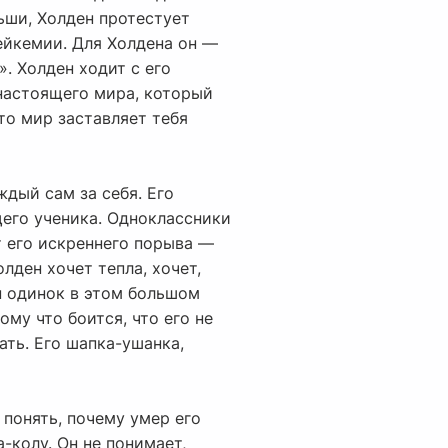
ьши, Холден протестует
ейкемии. Для Холдена он —
. Холден ходит с его
 настоящего мира, который
то мир заставляет тебя
ждый сам за себя. Его
щего ученика. Одноклассники
т его искреннего порыва —
лден хочет тепла, хочет,
Он одинок в этом большом
му что боится, что его не
ать. Его шапка-ушанка,
 понять, почему умер его
-колу. Он не понимает,