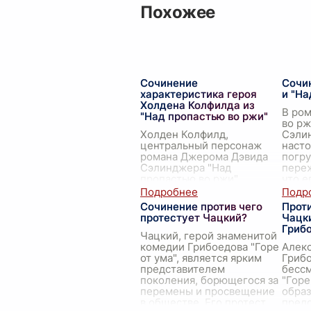
Похожее
Сочинение
Сочи
характеристика героя
и "На
Холдена Колфилда из
В ром
"Над пропастью во ржи"
во р
Холден Колфилд,
Сэли
центральный персонаж
насто
романа Джерома Дэвида
погру
Сэлинджера "Над
переж
пропастью во ржи",
что е
является одним из самых
Колф
запоминающихся и
бунта
Сочинение против чего
Проти
многогранных героев
протестует Чацкий?
Чацки
литературы XX века.
Грибо
Олице
...
Чацкий, герой знаменитой
комедии Грибоедова "Горе
Алек
от ума", является ярким
Грибо
представителем
бесс
поколения, борющегося за
"Горе
перемены и просвещение
образ
в обществе. Его протест
предс