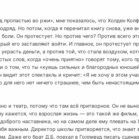
д пропастью во ржи», мне показалось, что Холден Кол
одряд. Но потом, когда я перечитал книгу снова, уже вн
т боли. Он протестует. Но против чего? Против всего э
орый его заставляют войти. И главное, он протестует п
 украсть деньги, а против той, что стала воздухом, к
тых слов, когда «очень приятно» говорят тому, кого 
и о том, что ты «куешь сильных и благородных юношей»
 видит этот спектакль и кричит: «Я не хочу в этом уча
о для него нет ничего страшнее, чем быть ненастоящим
но и театр, потому что там всё притворное. Он не вын
му кажется, что взрослая жизнь — это такой же фильм, 
доброго наставника, но на самом деле ему плевать на 
ебя важным. Директор школы притворяется, что знает 
м. Даже его брат Д.Б. поехал в Голливуд писать сцена