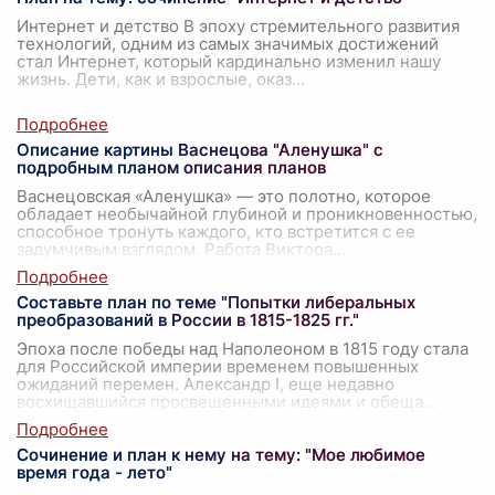
Интернет и детство В эпоху стремительного развития
технологий, одним из самых значимых достижений
стал Интернет, который кардинально изменил нашу
жизнь. Дети, как и взрослые, оказ
...
Описание картины Васнецова "Аленушка" с
подробным планом описания планов
Васнецовская «Аленушка» — это полотно, которое
обладает необычайной глубиной и проникновенностью,
способное тронуть каждого, кто встретится с ее
задумчивым взглядом. Работа Виктора
...
Составьте план по теме "Попытки либеральных
преобразований в России в 1815-1825 гг."
Эпоха после победы над Наполеоном в 1815 году стала
для Российской империи временем повышенных
ожиданий перемен. Александр I, еще недавно
восхищавшийся просвещенными идеями и обеща
...
Сочинение и план к нему на тему: "Мое любимое
время года - лето"