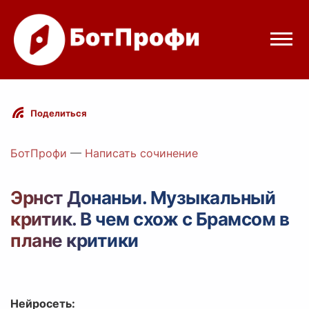
Режимы бота
Поделиться
Цены
БотПрофи
—
Написать сочинение
Вход
Эрнст Донаньи. Музыкальный
критик. В чем схож с Брамсом в
elegram
Вход с Telegram
плане критики
Нейросеть: