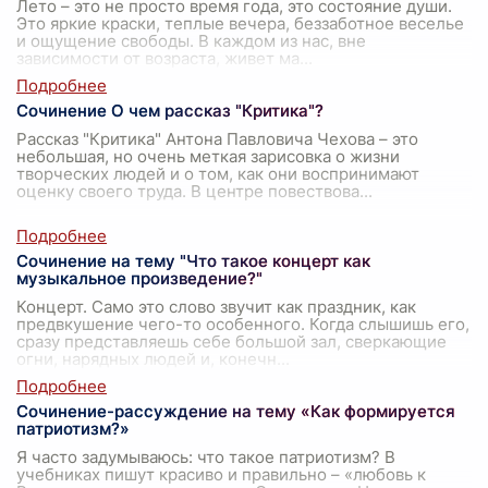
Лето – это не просто время года, это состояние души.
Это яркие краски, теплые вечера, беззаботное веселье
и ощущение свободы. В каждом из нас, вне
зависимости от возраста, живет ма
...
Сочинение О чем рассказ "Критика"?
Рассказ "Критика" Антона Павловича Чехова – это
небольшая, но очень меткая зарисовка о жизни
творческих людей и о том, как они воспринимают
оценку своего труда. В центре повествова
...
Сочинение на тему "Что такое концерт как
музыкальное произведение?"
Концерт. Само это слово звучит как праздник, как
предвкушение чего-то особенного. Когда слышишь его,
сразу представляешь себе большой зал, сверкающие
огни, нарядных людей и, конечн
...
Сочинение-рассуждение на тему «Как формируется
патриотизм?»
Я часто задумываюсь: что такое патриотизм? В
учебниках пишут красиво и правильно – «любовь к