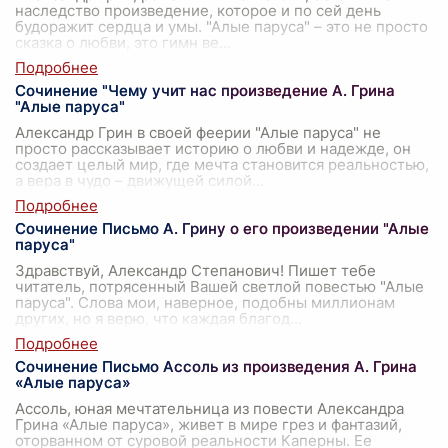
наследство произведение, которое и по сей день
будоражит сердца и умы. "Алые паруса" – это не просто
сказка о любви, это гимн ве
...
Сочинение "Чему учит нас произведение А. Грина
"Алые паруса"
Александр Грин в своей феерии "Алые паруса" не
просто рассказывает историю о любви и надежде, он
создает целый мир, где мечта становится реальностью,
а вера в чудо – движущей силой
...
Сочинение Письмо А. Грину о его произведении "Алые
паруса"
Здравствуй, Александр Степанович! Пишет тебе
читатель, потрясенный Вашей светлой повестью "Алые
паруса". Слова мои, наверное, подобны миллионам
других, но я верю, что каждая благод
...
Сочинение Письмо Ассоль из произведения А. Грина
«Алые паруса»
Ассоль, юная мечтательница из повести Александра
Грина «Алые паруса», живет в мире грез и фантазий,
оторванном от суровой реальности Каперны. Ее