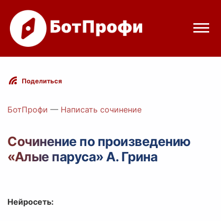
Режимы бота
Поделиться
Цены
БотПрофи
—
Написать сочинение
Вход
Сочинение по произведению
«Алые паруса» А. Грина
Telegram
Вход с Telegram
Нейросеть: