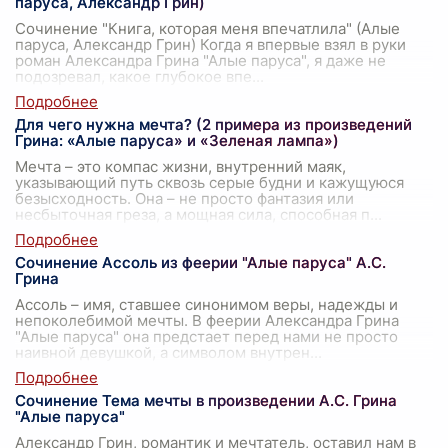
паруса, Александр Грин)
Сочинение "Книга, которая меня впечатлила" (Алые
паруса, Александр Грин) Когда я впервые взял в руки
роман Александра Грина "Алые паруса", я даже не
подозревал, какое глубокое впе
...
Для чего нужна мечта? (2 примера из произведений
Грина: «Алые паруса» и «Зеленая лампа»)
Мечта – это компас жизни, внутренний маяк,
указывающий путь сквозь серые будни и кажущуюся
безысходность. Она – не просто фантазия или
несбыточная греза, а мощная сила, способная п
...
Сочинение Ассоль из феерии "Алые паруса" А.С.
Грина
Ассоль – имя, ставшее синонимом веры, надежды и
непоколебимой мечты. В феерии Александра Грина
"Алые паруса" она предстает перед нами не просто
наивной девушкой, а символом внутрен
...
Сочинение Тема мечты в произведении А.С. Грина
"Алые паруса"
Александр Грин, романтик и мечтатель, оставил нам в