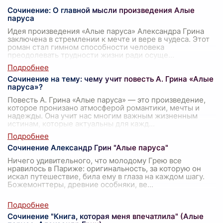
Сочинение: О главной мысли произведения Алые
паруса
Идея произведения «Алые паруса» Александра Грина
заключена в стремлении к мечте и вере в чудеса. Этот
роман стал гимном способности человека
преодолевать трудности жизни ради осуще
...
Сочинение на тему: чему учит повесть А. Грина «Алые
паруса»?
Повесть А. Грина «Алые паруса» — это произведение,
которое пронизано атмосферой романтики, мечты и
надежды. Она учит нас многим важным жизненным
истинам, которые актуальны для кажд
...
Сочинение Александр Грин "Алые паруса"
Ничего удивительного, что молодому Грею все
нравилось в Париже: оригинальность, за которую он
искал путешествие, била ему в глаза на каждом шагу.
Божемонттеры, древние особняки, ве
...
Сочинение "Книга, которая меня впечатлила" (Алые