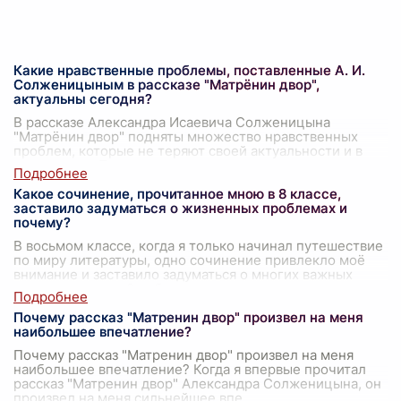
Какие нравственные проблемы, поставленные А. И.
Солженицыным в рассказе "Матрёнин двор",
актуальны сегодня?
В рассказе Александра Исаевича Солженицына
"Матрёнин двор" подняты множество нравственных
проблем, которые не теряют своей актуальности и в
наше время. Первостепенная из них — это
...
Какое сочинение, прочитанное мною в 8 классе,
заставило задуматься о жизненных проблемах и
почему?
В восьмом классе, когда я только начинал путешествие
по миру литературы, одно сочинение привлекло моё
внимание и заставило задуматься о многих важных
вопросах жизни. Это было произ
...
Почему рассказ "Матренин двор" произвел на меня
наибольшее впечатление?
Почему рассказ "Матренин двор" произвел на меня
наибольшее впечатление? Когда я впервые прочитал
рассказ "Матренин двор" Александра Солженицына, он
произвел на меня сильнейшее впе
...