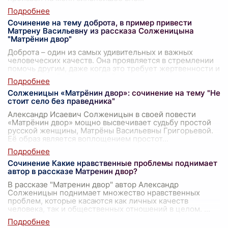
Сочинение на тему доброта, в пример привести
Матрену Васильевну из рассказа Солженицына
"Матрёнин двор"
Доброта – один из самых удивительных и важных
человеческих качеств. Она проявляется в стремлении
помочь другим, даже когда это требует жертвенности и
самоотдачи. Доброта способна п
...
Солженицын «Матрёнин двор»: сочинение на тему "Не
стоит село без праведника"
Александр Исаевич Солженицын в своей повести
«Матрёнин двор» мощно высвечивает судьбу простой
русской женщины, Матрёны Васильевны Григорьевой.
Её образ является воплощением простот
...
Сочинение Какие нравственные проблемы поднимает
автор в рассказе Матренин двор?
В рассказе "Матренин двор" автор Александр
Солженицын поднимает множество нравственных
проблем, которые касаются как личных качеств
человека, так и общественных отношений в целом.
...