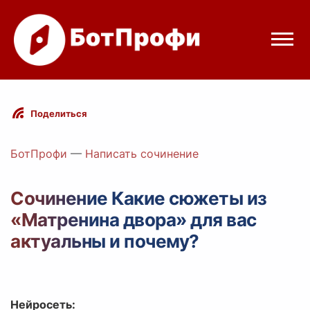
Режимы бота
Поделиться
Цены
БотПрофи
—
Написать сочинение
Вход
Сочинение Какие сюжеты из
«Матренина двора» для вас
Telegram
Вход с Telegram
актуальны и почему?
Нейросеть: