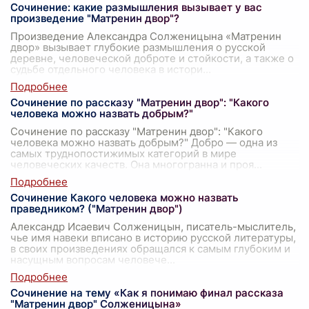
Сочинение: какие размышления вызывает у вас
произведение "Матренин двор"?
Произведение Александра Солженицына «Матренин
двор» вызывает глубокие размышления о русской
деревне, человеческой доброте и стойкости, а также о
судьбе отдельного человека в истори
...
Сочинение по рассказу "Матренин двор": "Какого
человека можно назвать добрым?"
Сочинение по рассказу "Матренин двор": "Какого
человека можно назвать добрым?" Добро — одна из
самых труднопостижимых категорий в мире
человеческих качеств. Она многогранна и проя
...
Сочинение Какого человека можно назвать
праведником? ("Матренин двор")
Александр Исаевич Солженицын, писатель-мыслитель,
чье имя навеки вписано в историю русской литературы,
в своих произведениях обращался к самым глубоким и
насущным вопросам человече
...
Сочинение на тему «Как я понимаю финал рассказа
"Матренин двор" Солженицына»