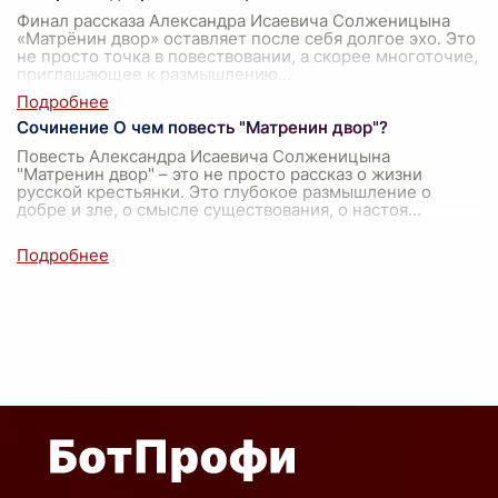
Финал рассказа Александра Исаевича Солженицына
«Матрёнин двор» оставляет после себя долгое эхо. Это
не просто точка в повествовании, а скорее многоточие,
приглашающее к размышлению
...
Сочинение О чем повесть "Матренин двор"?
Повесть Александра Исаевича Солженицына
"Матренин двор" – это не просто рассказ о жизни
русской крестьянки. Это глубокое размышление о
добре и зле, о смысле существования, о настоя
...