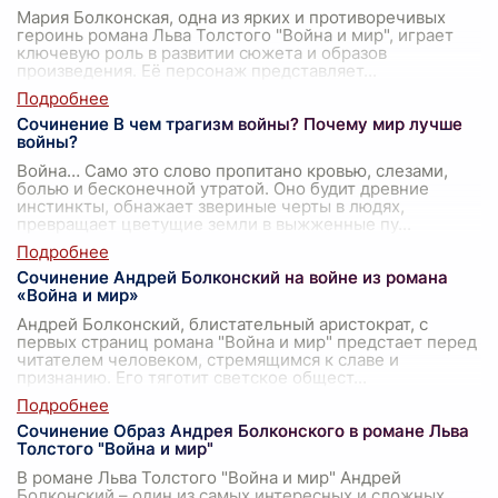
Мария Болконская, одна из ярких и противоречивых
героинь романа Льва Толстого "Война и мир", играет
ключевую роль в развитии сюжета и образов
произведения. Её персонаж представляет
...
Сочинение В чем трагизм войны? Почему мир лучше
войны?
Война… Само это слово пропитано кровью, слезами,
болью и бесконечной утратой. Оно будит древние
инстинкты, обнажает звериные черты в людях,
превращает цветущие земли в выжженные пу
...
Сочинение Андрей Болконский на войне из романа
«Война и мир»
Андрей Болконский, блистательный аристократ, с
первых страниц романа "Война и мир" предстает перед
читателем человеком, стремящимся к славе и
признанию. Его тяготит светское общест
...
Сочинение Образ Андрея Болконского в романе Льва
Толстого "Война и мир"
В романе Льва Толстого "Война и мир" Андрей
Болконский – один из самых интересных и сложных