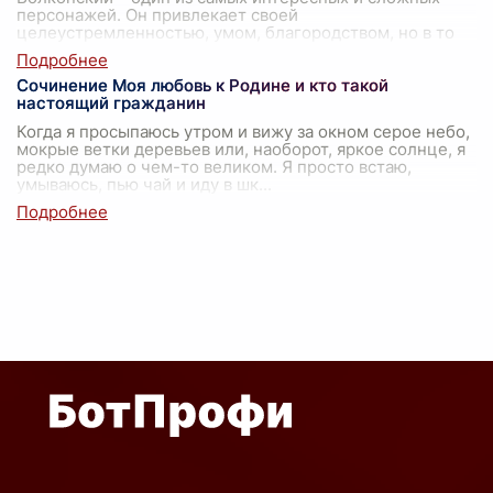
персонажей. Он привлекает своей
целеустремленностью, умом, благородством, но в то
же вре
...
Сочинение Моя любовь к Родине и кто такой
настоящий гражданин
Когда я просыпаюсь утром и вижу за окном серое небо,
мокрые ветки деревьев или, наоборот, яркое солнце, я
редко думаю о чем-то великом. Я просто встаю,
умываюсь, пью чай и иду в шк
...