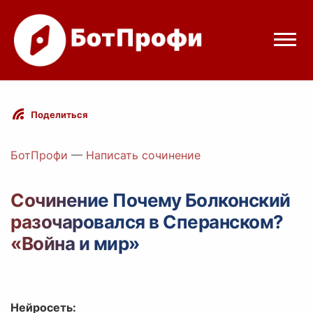
Режимы бота
Поделиться
Цены
БотПрофи
—
Написать сочинение
Вход
Сочинение Почему Болконский
разочаровался в Сперанском?
Telegram
Вход с Telegram
«Война и мир»
Нейросеть: