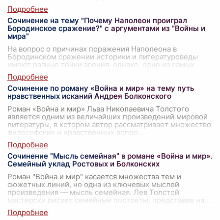
неоднозначный военный исход. Эта т
...
Сочинение на тему "Почему Наполеон проиграл
Бородинское сражение?" с аргументами из "Войны и
мира"
На вопрос о причинах поражения Наполеона в
Бородинском сражении историки и литературоведы
имеют разные точки зрения, однако, одно из самых
значимых произведений мировой литературы,
...
Сочинение по роману «Война и мир» на тему путь
нравственных исканий Андрея Болконского
Роман «Война и мир» Льва Николаевича Толстого
является одним из величайших произведений мировой
литературы, в котором автор рассматривает множество
философских и нравственных вопро
...
Сочинение "Мысль семейная" в романе «Война и мир».
Семейный уклад Ростовых и Болконских
Роман "Война и мир" касается множества тем и
сюжетных линий, но одна из ключевых мыслей
произведения — мысль семейная. Лев Толстой
мастерски рисует семейные портреты, представив на
...