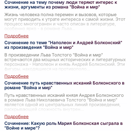
Сочинение на тему почему люди теряют интерес к
жизни, аргументы из романа "Война и мир"
Жизнь человека полна перемен и вызовов, которые
могут приводить к утрате интереса к самой жизни. Этот
процесс многогранен и часто описан в литературе,
особенно ярко - в романе Льва
...
Сочинение по теме "Наполеон и Андрей Болконский"
из произведения "Война и мир"
В произведении Льва Толстого "Война и мир"
встречаются два мощных исторических и литературных
персонажа - Наполеон и князь Андрей Болконский. Эти
фигуры, находящиеся на противополо
...
Сочинение путь нравственных исканий Болконского в
романе "Война и мир"
Путь нравственных исканий князя Андрея Болконского
в романе Льва Николаевича Толстого "Война и мир"
является одной из центральных линий произведения,
раскрывающей сложность внутрен
...
Сочинение: Какую роль Мария Болконская сыграла в
"Войне и мире"?