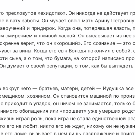
 пресловутое «ехидство». Он никогда не действует гр
ое в вату заботы. Он мучает свою мать Арину Петровну
воучений и придирок. Когда она, потерявшая власть, 
ым смирением и лживой лаской. Он высасывает из нее жи
скренне верит, что он «хороший». Его сознание — это 
 чувства вины. Когда его сын Володя покончил с собой,
ти сына, а о том, что бумага, на которой написано пр
Он думает о своей репутации, о том, как бы выглядет
 вокруг него — братьев, матери, детей — Иудушка все
помещиком, хозяином. Он становится машиной по произ
е приходит в упадок, он ничем не занимается, только б
мнимого обогащения или «прощает» уже умерших родст
жизнь играл роль, пока игра не стала единственной ре
о его не любит, никто его не ждет, никому он не нуже
в его доме, вызывает в нем лишь раздражение и прис