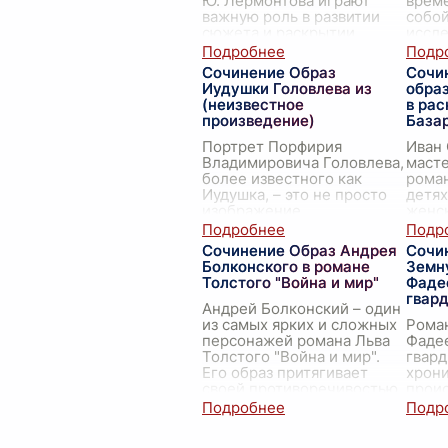
Ю. Лермонтова играют
време
важную роль в развитии
собой
сюжета и раскрытии
иссл
характеров главных
незау
героев. Лермонтов создаёт
и гал
Сочинение Образ
Сочи
яркие и запоминающиеся
...
траги
Иудушки Головлева из
образ
(неизвестное
в рас
произведение)
База
Портрет Порфирия
Иван 
Владимировича Головлева,
масте
более известного как
роман
Иудушка, – это не просто
детях
изображение
женск
отрицательного
из ко
персонажа, это глубокий
отраж
Сочинение Образ Андрея
Сочи
анализ нравственного
конфл
Болконского в романе
Земн
падения человека, ра
...
Толстого "Война и мир"
Фаде
гвард
Андрей Болконский – один
из самых ярких и сложных
Рома
персонажей романа Льва
Фаде
Толстого "Война и мир".
гвард
Его образ притягивает
хрони
своей противоречивостью,
прои
стремлением к идеалу и
окку
глубоким внут
...
Красн
взрос