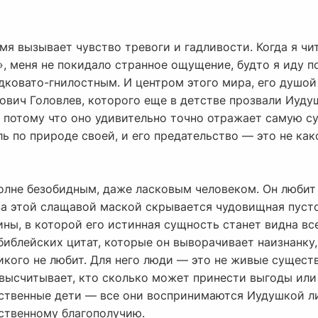
мя вызывает чувство тревоги и гадливости. Когда я ч
 меня не покидало странное ощущение, будто я иду по
адковато-гнилостным. И центром этого мира, его душо
вич Головлев, которого еще в детстве прозвали Иуду
 потому что оно удивительно точно отражает самую сут
ль по природе своей, и его предательство — это не как
лне безобидным, даже ласковым человеком. Он любит п
а этой слащавой маской скрывается чудовищная пустот
ины, в которой его истинная сущность станет видна вс
библейских цитат, которые он выворачивает наизнанку
икого не любит. Для него люди — это не живые существ
высчитывает, кто сколько может принести выгоды или 
обственные дети — все они воспринимаются Иудушкой л
бственному благополучию.