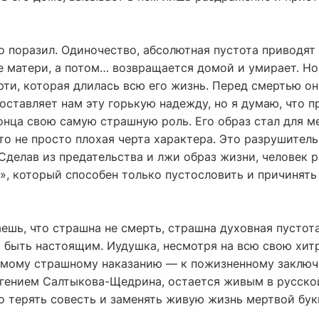
о поразил. Одиночество, абсолютная пустота приводят
е матери, а потом… возвращается домой и умирает. Но
рти, которая длилась всю его жизнь. Перед смертью он
тавляет нам эту горькую надежду, но я думаю, что пр
онца свою самую страшную роль. Его образ стал для м
то не просто плохая черта характера. Это разрушитель
 Сделав из предательства и лжи образ жизни, человек 
», который способен только пустословить и причинять 
ешь, что страшна не смерть, страшна духовная пустота
 быть настоящим. Иудушка, несмотря на всю свою хитр
самому страшному наказанию — к пожизненному заключ
 гением Салтыкова-Щедрина, остается живым в русской
о терять совесть и заменять живую жизнь мертвой бук