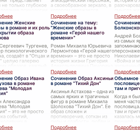
ни" представляет
эпизодический персонаж,
история о 
 не только глубокое
а своеобразное зеркало, в
разочарова
едование психологии
котором отражается
смысла жи
рядной личности, но
сложная и противоречивая
глубокое 
ерею ярких и
душа Григор
...
человеческ
нение Женские
Сочинение на тему:
Сочинение
ческих женски
...
женские о
ы в романе и их роль
"Женские образы в
Болконско
занимают 
крытии образа
романе «Герой нашего
Андрей Бо
рова
времени»"
из самых я
Сергеевич Тургенев,
Роман Михаила Юрьевича
запомина
р психологического
Лермонтова «Герой нашего
персонаже
а, создаёт в "Отцах и
времени» – это не просто
Николаеви
" целую галерею
история жизни Григория
«Война и м
их образов, каждый
Александровича Печорина,
жизненный
торых по-своему
но и галерея ярких
поисков см
ает эпоху, её
женских образов,
разочарова
нение Образ Ивана
Сочинение Образ Аксиньи
Объемное 
икты и поиски.
...
сыгравших важную роль в
...
ухова в романе
в романе "Тихий Дон"
пословице
ева "Молодая
там и при
Аксинья Астахова – одна из
ия"
самых ярких и трагичных
Когда я бы
н Александра
фигур в романе Михаила
меня часто
ева "Молодая
Шолохова "Тихий Дон". Ее
пословица.
ия" – это не просто
образ сложен и
там и приг
ка событий,
противоречив, соткан из
казалась м
сходивших в
силы и слабости, любви и
скучной и 
пированном
отчаяния, бунтарс
...
Вокруг гов
одоне. Это история о
путешеств
лении, о мужестве и