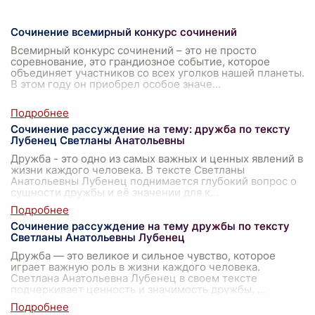
Сочинение всемирный конкурс сочинений
Всемирный конкурс сочинений – это не просто
соревнование, это грандиозное событие, которое
объединяет участников со всех уголков нашей планеты.
В этом году он приобрел особое значе
...
Сочинение рассуждение на тему: дружба по тексту
Лубенец Светланы Анатольевны
Дружба - это одно из самых важных и ценных явлений в
жизни каждого человека. В тексте Светланы
Анатольевны Лубенец поднимается глубокий вопрос о
сущности дружбы и её значении для к
...
Сочинение рассуждение на тему дружбы по тексту
Светланы Анатольевны Лубенец
Дружба — это великое и сильное чувство, которое
играет важную роль в жизни каждого человека.
Светлана Анатольевна Лубенец в своем тексте
подчеркивает ценность и значимость дружбы,
...