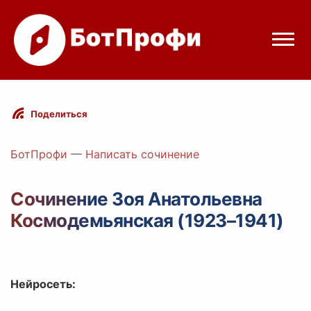
Режимы бота
Поделиться
Цены
БотПрофи
—
Написать сочинение
Вход
Сочинение Зоя Анатольевна
Космодемьянская (1923–1941)
Telegram
Вход с Telegram
Нейросеть: