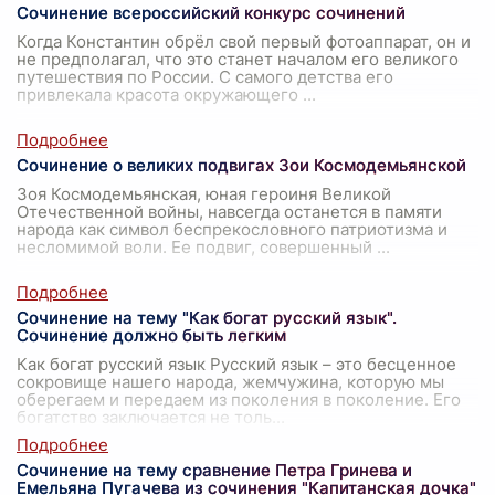
Сочинение всероссийский конкурс сочинений
Когда Константин обрёл свой первый фотоаппарат, он и
не предполагал, что это станет началом его великого
путешествия по России. С самого детства его
привлекала красота окружающего
...
Сочинение о великих подвигах Зои Космодемьянской
Зоя Космодемьянская, юная героиня Великой
Отечественной войны, навсегда останется в памяти
народа как символ беспрекословного патриотизма и
несломимой воли. Ее подвиг, совершенный
...
Сочинение на тему "Как богат русский язык".
Сочинение должно быть легким
Как богат русский язык Русский язык – это бесценное
сокровище нашего народа, жемчужина, которую мы
оберегаем и передаем из поколения в поколение. Его
богатство заключается не толь
...
Сочинение на тему сравнение Петра Гринева и
Емельяна Пугачева из сочинения "Капитанская дочка"