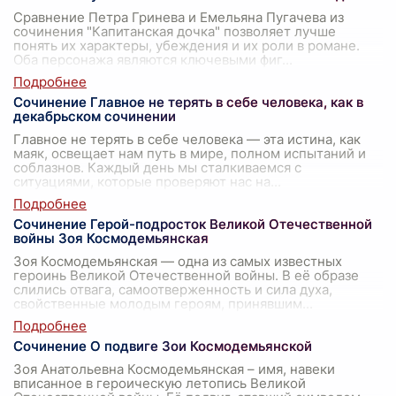
Сравнение Петра Гринева и Емельяна Пугачева из
сочинения "Капитанская дочка" позволяет лучше
понять их характеры, убеждения и их роли в романе.
Оба персонажа являются ключевыми фиг
...
Сочинение Главное не терять в себе человека, как в
декабрьском сочинении
Главное не терять в себе человека — эта истина, как
маяк, освещает нам путь в мире, полном испытаний и
соблазнов. Каждый день мы сталкиваемся с
ситуациями, которые проверяют нас на
...
Сочинение Герой-подросток Великой Отечественной
войны Зоя Космодемьянская
Зоя Космодемьянская — одна из самых известных
героинь Великой Отечественной войны. В её образе
слились отвага, самоотверженность и сила духа,
свойственные молодым героям, принявшим
...
Сочинение О подвиге Зои Космодемьянской
Зоя Анатольевна Космодемьянская – имя, навеки
вписанное в героическую летопись Великой