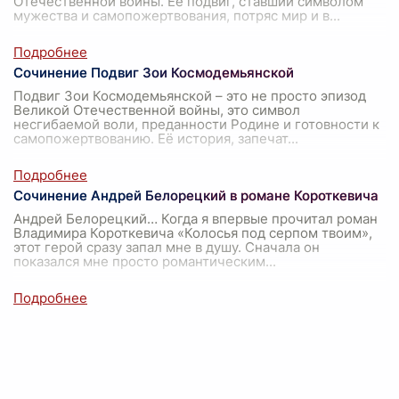
Отечественной войны. Её подвиг, ставший символом
мужества и самопожертвования, потряс мир и в
...
Сочинение Подвиг Зои Космодемьянской
Подвиг Зои Космодемьянской – это не просто эпизод
Великой Отечественной войны, это символ
несгибаемой воли, преданности Родине и готовности к
самопожертвованию. Её история, запечат
...
Сочинение Андрей Белорецкий в романе Короткевича
Андрей Белорецкий… Когда я впервые прочитал роман
Владимира Короткевича «Колосья под серпом твоим»,
этот герой сразу запал мне в душу. Сначала он
показался мне просто романтическим
...