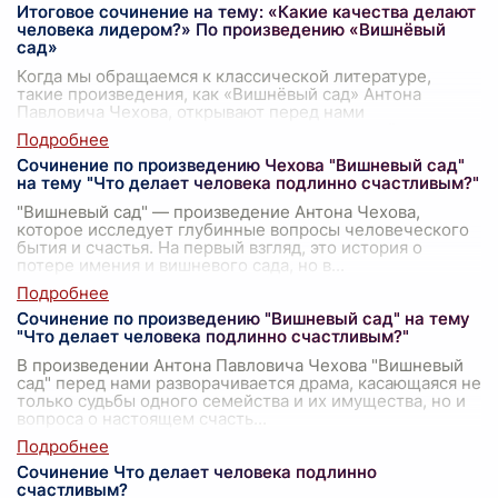
Итоговое сочинение на тему: «Какие качества делают
человека лидером?» По произведению «Вишнёвый
сад»
Когда мы обращаемся к классической литературе,
такие произведения, как «Вишнёвый сад» Антона
Павловича Чехова, открывают перед нами
удивительные миры человеческих отношений и харак
...
Сочинение по произведению Чехова "Вишневый сад"
на тему "Что делает человека подлинно счастливым?"
"Вишневый сад" — произведение Антона Чехова,
которое исследует глубинные вопросы человеческого
бытия и счастья. На первый взгляд, это история о
потере имения и вишневого сада, но в
...
Сочинение по произведению "Вишневый сад" на тему
"Что делает человека подлинно счастливым?"
В произведении Антона Павловича Чехова "Вишневый
сад" перед нами разворачивается драма, касающаяся не
только судьбы одного семейства и их имущества, но и
вопроса о настоящем счасть
...
Сочинение Что делает человека подлинно
счастливым?