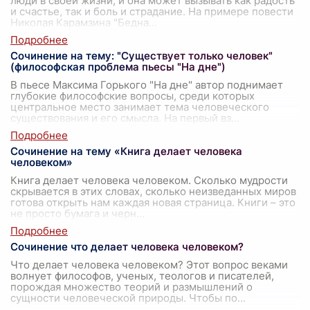
люди в своей жизни, и она может вызывать как радость
и счастье, так и боль и страдание. На примере повести
Николая Карамзина "Бедна
...
Сочинение на тему: "Существует только человек"
(философская проблема пьесы "На дне")
В пьесе Максима Горького "На дне" автор поднимает
глубокие философские вопросы, среди которых
центральное место занимает тема человеческого
существования и его смысла. На первый вз
...
Сочинение на тему «Книга делает человека
человеком»
Книга делает человека человеком. Сколько мудрости
скрывается в этих словах, сколько неизведанных миров
готова открыть нам каждая новая страница. Книги – это
не просто бумага и черн
...
Сочинение что делает человека человеком?
Что делает человека человеком? Этот вопрос веками
волнует философов, ученых, теологов и писателей,
порождая множество теорий и размышлений о
сущности человеческой природы. Чтобы по
...