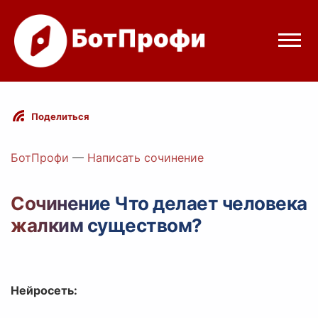
Режимы бота
Поделиться
Цены
БотПрофи
—
Написать сочинение
Вход
Сочинение Что делает человека
жалким существом?
Telegram
Вход с Telegram
Нейросеть: