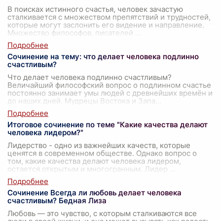
В поисках истинного счастья, человек зачастую
сталкивается с множеством препятствий и трудностей,
которые могут заслонить его видение и направление.
Множество философов, писателей
...
Сочинение на тему: что делает человека подлинно
счастливым?
Что делает человека подлинно счастливым?
Величайший философский вопрос о подлинном счастье
постоянно занимает умы людей с древнейших времён и
до наших дней. Мудрецы Востока и Запа
...
Итоговое сочинение по теме "Какие качества делают
человека лидером?"
Лидерство - одно из важнейших качеств, которые
ценятся в современном обществе. Однако вопрос о
том, какие качества делают человека лидером,
остается открытым и многогранным. Лидер
...
Сочинение Всегда ли любовь делает человека
счастливым? Бедная Лиза
Любовь — это чувство, с которым сталкиваются все